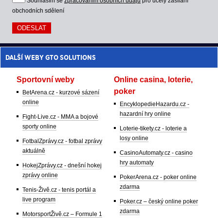
Souhlasím se
zpracováním osobních údajů
pro účely zasílání
obchodních sdělení
DALŠÍ WEBY GTO SOLUTIONS
Sportovní weby
Online casina, loterie,
poker
BetArena.cz - kurzové sázení
online
EncyklopedieHazardu.cz -
hazardní hry online
Fight-Live.cz - MMA a bojové
sporty online
Loterie-tikety.cz - loterie a
losy online
FotbalZprávy.cz - fotbal zprávy
aktuálně
CasinoAutomaty.cz - casino
hry automaty
HokejZprávy.cz - dnešní hokej
zprávy online
PokerArena.cz - poker online
zdarma
Tenis-Živě.cz - tenis portál a
live program
Poker.cz – český online poker
zdarma
MotorsportŽivě.cz – Formule 1