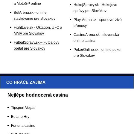
a MotoGP online
HokejSpravy.sk - Hokejové
správy pre Slovákov
BetArena.sk - online
stávkovanie pre Slovákov
Play-Arena.cz - sportovní živé
přenosy
FightLive.sk - Oktagon, UFC a
MMA pre Slovákov
CasinoArena.sk - slovenská
online casina
FutbalSpravy.sk – Futbalový
portál pre Slovákov
PokerOnline.sk - online poker
pre Slovákov
CO HRÁČE ZAJÍMÁ
Nejlépe hodnocená casina
Tipsport Vegas
Betano Hry
Fortuna casino