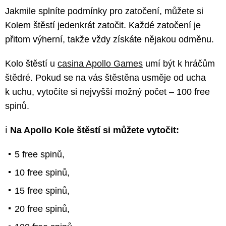
Jakmile splníte podmínky pro zatočení, můžete si
Kolem štěstí jedenkrát zatočit. Každé zatočení je
přitom výherní, takže vždy získáte nějakou odměnu.
Kolo štěstí u
casina Apollo Games
umí být k hráčům
štědré. Pokud se na vás štěstěna usměje od ucha
k uchu, vytočíte si nejvyšší možný počet – 100 free
spinů.
ℹ️
Na Apollo Kole štěstí si můžete vytočit:
5 free spinů,
10 free spinů,
15 free spinů,
20 free spinů,