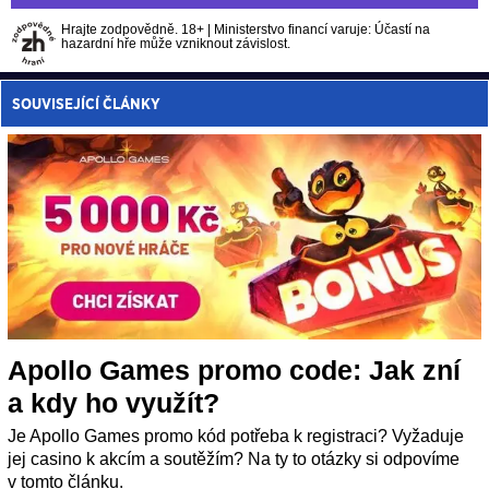
Hrajte zodpovědně. 18+ | Ministerstvo financí varuje: Účastí na
hazardní hře může vzniknout závislost.
SOUVISEJÍCÍ ČLÁNKY
Apollo Games promo code: Jak zní
a kdy ho využít?
Je Apollo Games promo kód potřeba k registraci? Vyžaduje
jej casino k akcím a soutěžím? Na ty to otázky si odpovíme
v tomto článku.