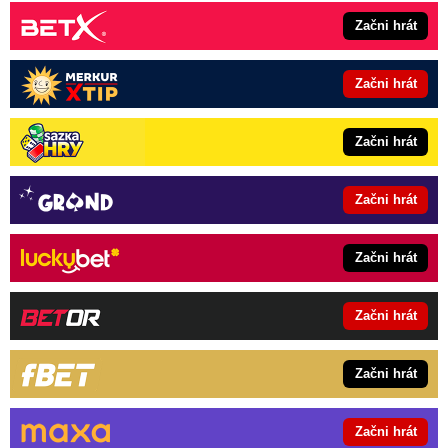
Začni hrát
Začni hrát
Začni hrát
Začni hrát
Začni hrát
Začni hrát
Začni hrát
Začni hrát