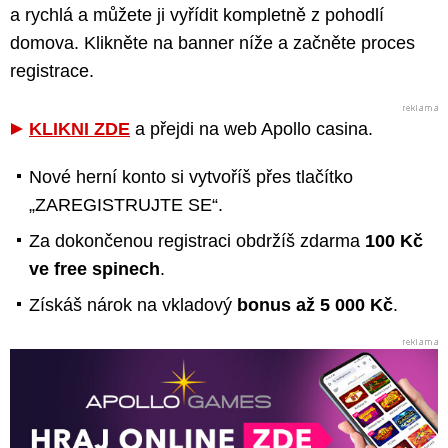
a rychlá a můžete ji vyřídit kompletně z pohodlí
domova. Klikněte na banner níže a začněte proces
registrace.
KLIKNI ZDE
a přejdi na web Apollo casina.
Nové herní konto si vytvoříš přes tlačítko
„ZAREGISTRUJTE SE“.
Za dokončenou registraci obdržíš zdarma
100 Kč
ve free spinech
.
Získáš nárok na vkladový
bonus až 5 000 Kč
.