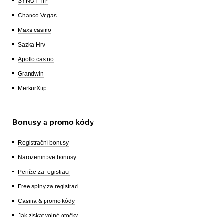
SYNOT TIP
Chance Vegas
Maxa casino
Sazka Hry
Apollo casino
Grandwin
MerkurXtip
Bonusy a promo kódy
Registrační bonusy
Narozeninové bonusy
Peníze za registraci
Free spiny za registraci
Casina & promo kódy
Jak získat volné otočky