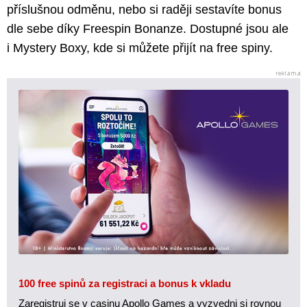
příslušnou odměnu, nebo si raději sestavíte bonus
dle sebe díky Freespin Bonanze. Dostupné jsou ale
i Mystery Boxy, kde si můžete přijít na free spiny.
100 free spinů za registraci a bonus k vkladu
Zaregistruj se v casinu Apollo Games a vyzvedni si rovnou