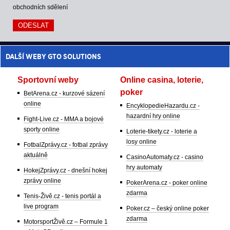
obchodních sdělení
DALŠÍ WEBY GTO SOLUTIONS
Sportovní weby
Online casina, loterie,
poker
BetArena.cz - kurzové sázení
online
EncyklopedieHazardu.cz -
hazardní hry online
Fight-Live.cz - MMA a bojové
sporty online
Loterie-tikety.cz - loterie a
losy online
FotbalZprávy.cz - fotbal zprávy
aktuálně
CasinoAutomaty.cz - casino
hry automaty
HokejZprávy.cz - dnešní hokej
zprávy online
PokerArena.cz - poker online
zdarma
Tenis-Živě.cz - tenis portál a
live program
Poker.cz – český online poker
zdarma
MotorsportŽivě.cz – Formule 1