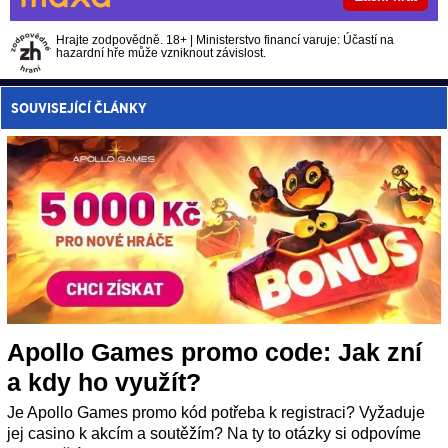
Hrajte zodpovědně. 18+ | Ministerstvo financí varuje: Účastí na
hazardní hře může vzniknout závislost.
SOUVISEJÍCÍ ČLÁNKY
Apollo Games promo code: Jak zní
a kdy ho využít?
Je Apollo Games promo kód potřeba k registraci? Vyžaduje
jej casino k akcím a soutěžím? Na ty to otázky si odpovíme