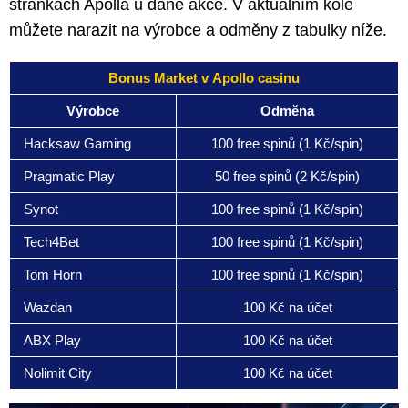
stránkách Apolla u dané akce. V aktuálním kole
můžete narazit na výrobce a odměny z tabulky níže.
Bonus Market v Apollo casinu
Výrobce
Odměna
Hacksaw Gaming
100 free spinů (1 Kč/spin)
Pragmatic Play
50 free spinů (2 Kč/spin)
Synot
100 free spinů (1 Kč/spin)
Tech4Bet
100 free spinů (1 Kč/spin)
Tom Horn
100 free spinů (1 Kč/spin)
Wazdan
100 Kč na účet
ABX Play
100 Kč na účet
Nolimit City
100 Kč na účet