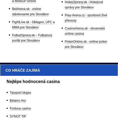
a MotoGP online
HokejSpravy.sk - Hokejové
správy pre Slovákov
BetArena.sk - online
stávkovanie pre Slovákov
Play-Arena.cz - sportovní živé
přenosy
FightLive.sk - Oktagon, UFC a
MMA pre Slovákov
CasinoArena.sk - slovenská
online casina
FutbalSpravy.sk – Futbalový
portál pre Slovákov
PokerOnline.sk - online poker
pre Slovákov
CO HRÁČE ZAJÍMÁ
Nejlépe hodnocená casina
Tipsport Vegas
Betano Hry
Fortuna casino
SYNOT TIP