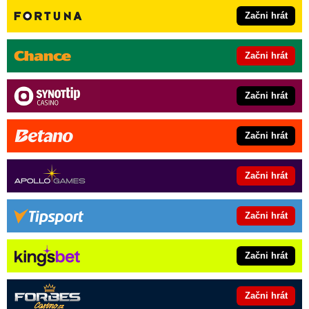
Začni hrát
Začni hrát
Začni hrát
Začni hrát
Začni hrát
Začni hrát
Začni hrát
Začni hrát