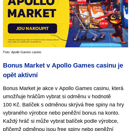
Foto: Apollo Games casino
Bonus Market v Apollo Games casinu je
opět aktivní
Bonus Market je akce v Apollo Games casinu, která
umožňuje hráčům vybrat si odměnu v hodnotě
100 Kč. Balíček s odměnou skrývá free spiny na hry
vybraného výrobce nebo peněžní bonus na konto.
Každý hráč si může vybrat balíček podle výrobce,
přičemž odměnou jsou free spiny nebo peněžní