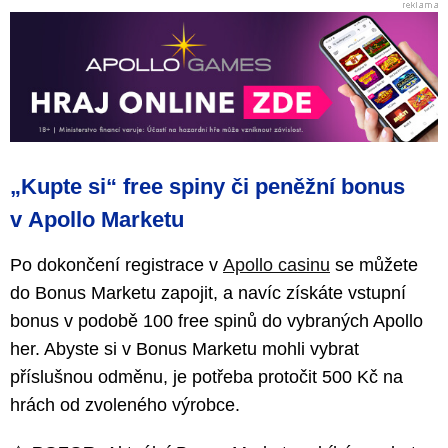
„Kupte si“ free spiny či peněžní bonus
v Apollo Marketu
Po dokončení registrace v
Apollo casinu
se můžete
do Bonus Marketu zapojit, a navíc získáte vstupní
bonus v podobě 100 free spinů do vybraných Apollo
her. Abyste si v Bonus Marketu mohli vybrat
příslušnou odměnu, je potřeba protočit 500 Kč na
hrách od zvoleného výrobce.