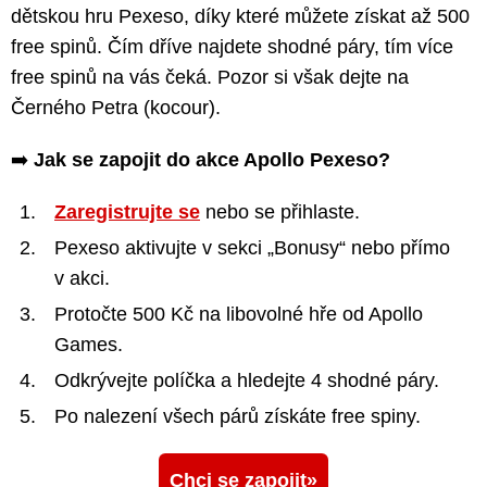
dětskou hru Pexeso, díky které můžete získat až 500
free spinů. Čím dříve najdete shodné páry, tím více
free spinů na vás čeká. Pozor si však dejte na
Černého Petra (kocour).
➡️
Jak se zapojit do akce Apollo Pexeso?
Zaregistrujte se
nebo se přihlaste.
Pexeso aktivujte v sekci „Bonusy“ nebo přímo
v akci.
Protočte 500 Kč na libovolné hře od Apollo
Games.
Odkrývejte políčka a hledejte 4 shodné páry.
Po nalezení všech párů získáte free spiny.
Chci se zapojit