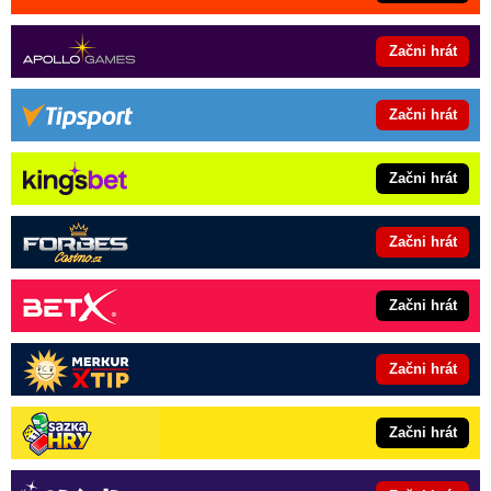
Začni hrát
Začni hrát
Začni hrát
Začni hrát
Začni hrát
Začni hrát
Začni hrát