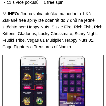
11 s více pokusů = 1 free spin
💡
INFO:
Jedna volná otočka má hodnotu 1 Kč.
Získané free spiny lze odehrát do 7 dnů na jedné
z těchto her: Happy Nuts, Sizzle Fire, Rich Fish, Rich
Kittens, Gladorius, Lucky Chessmate, Scary Night,
Frutiki Tribe, Vegas 81 Multiplier, Happy Nuts 81,
Cage Fighters a Treasures of Namib.