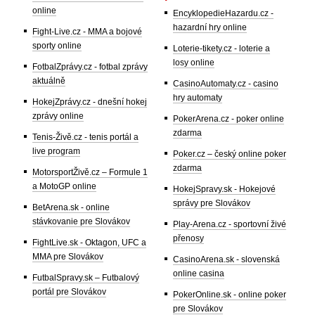
online
EncyklopedieHazardu.cz -
hazardní hry online
Fight-Live.cz - MMA a bojové
sporty online
Loterie-tikety.cz - loterie a
losy online
FotbalZprávy.cz - fotbal zprávy
aktuálně
CasinoAutomaty.cz - casino
hry automaty
HokejZprávy.cz - dnešní hokej
zprávy online
PokerArena.cz - poker online
zdarma
Tenis-Živě.cz - tenis portál a
live program
Poker.cz – český online poker
zdarma
MotorsportŽivě.cz – Formule 1
a MotoGP online
HokejSpravy.sk - Hokejové
správy pre Slovákov
BetArena.sk - online
stávkovanie pre Slovákov
Play-Arena.cz - sportovní živé
přenosy
FightLive.sk - Oktagon, UFC a
MMA pre Slovákov
CasinoArena.sk - slovenská
online casina
FutbalSpravy.sk – Futbalový
portál pre Slovákov
PokerOnline.sk - online poker
pre Slovákov