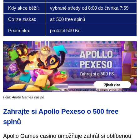
Kdy akce běží:
vybrané středy od 8:00 do čtvrtka 7:59
Co lze získat:
až 500 free spinů
Podmínka:
protočit 500 Kč
Foto: Apollo Games casino
Zahrajte si Apollo Pexeso o 500 free
spinů
Apollo Games casino umožňuje zahrát si oblíbenou