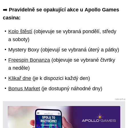
➡️
Pravidelně se opakující akce u Apollo Games
casina:
Kolo štěstí
(objevuje se vybraná pondělí, středy
a soboty)
Mystery Boxy (objevují se vybraná úterý a pátky)
Freespin Bonanza
(objevuje se vybrané čtvrtky
a neděle)
Klikař dne
(je k dispozici každý den)
Bonus Market
(je dostupný náhodné dny)