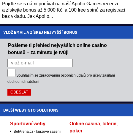
Pojďte se s námi podívat na naší Apollo Games recenzi
a získejte bonus až 5 000 Kč, a 100 free spinů za registraci
bez vkladu. Jak Apollo...
VLOŽ EMAIL A ZÍSKEJ NEJVYŠŠÍ BONUS
Pošleme ti přehled nejvyšších online casino
bonusů – za minutu je tvůj!
Souhlasím se
zpracováním osobních údajů
pro účely zasílání
obchodních sdělení
DALŠÍ WEBY GTO SOLUTIONS
Sportovní weby
Online casina, loterie,
poker
BetArena.cz - kurzové sázení