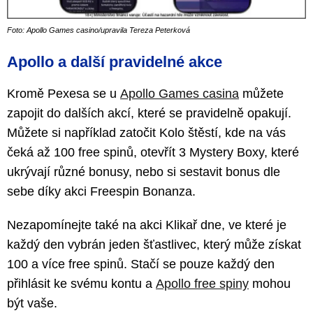
Foto: Apollo Games casino/upravila Tereza Peterková
Apollo a další pravidelné akce
Kromě Pexesa se u
Apollo Games casina
můžete
zapojit do dalších akcí, které se pravidelně opakují.
Můžete si například zatočit Kolo štěstí, kde na vás
čeká až 100 free spinů, otevřít 3 Mystery Boxy, které
ukrývají různé bonusy, nebo si sestavit bonus dle
sebe díky akci Freespin Bonanza.
Nezapomínejte také na akci Klikař dne, ve které je
každý den vybrán jeden šťastlivec, který může získat
100 a více free spinů. Stačí se pouze každý den
přihlásit ke svému kontu a
Apollo free spiny
mohou
být vaše.