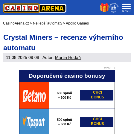
CasinoArena.cz
>
Nejlepší automaty
>
Apollo Games
Crystal Miners – recenze výherního
automatu
11.08.2025 09:08
| Autor:
Martin Hodaň
Doporučené casino bonusy
CHCI
666 spinů
BONUS
+ 600 Kč
CHCI
500 spinů
BONUS
+ 500 Kč