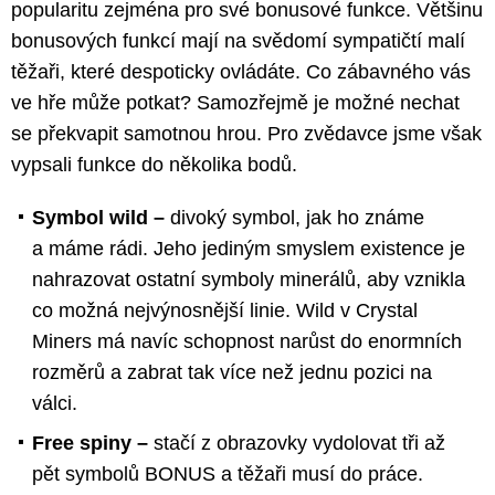
popularitu zejména pro své bonusové funkce. Většinu
bonusových funkcí mají na svědomí sympatičtí malí
těžaři, které despoticky ovládáte. Co zábavného vás
ve hře může potkat? Samozřejmě je možné nechat
se překvapit samotnou hrou. Pro zvědavce jsme však
vypsali funkce do několika bodů.
Symbol wild –
divoký symbol, jak ho známe
a máme rádi. Jeho jediným smyslem existence je
nahrazovat ostatní symboly minerálů, aby vznikla
co možná nejvýnosnější linie. Wild v Crystal
Miners má navíc schopnost narůst do enormních
rozměrů a zabrat tak více než jednu pozici na
válci.
Free spiny –
stačí z obrazovky vydolovat tři až
pět symbolů BONUS a těžaři musí do práce.