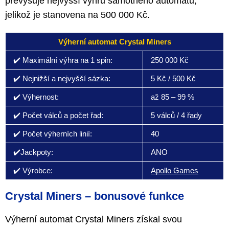
převyšuje nejvyšší výhru samotného automatu,
jelikož je stanovena na 500 000 Kč.
Výherní automat Crystal Miners
✔️ Maximální výhra na 1 spin:
250 000 Kč
✔️ Nejnižší a nejvyšší sázka:
5 Kč / 500 Kč
✔️ Výhernost:
až 85 – 99 %
✔️ Počet válců a počet řad:
5 válců / 4 řady
✔️ Počet výherních linií:
40
✔️Jackpoty:
ANO
✔️ Výrobce:
Apollo Games
Crystal Miners – bonusové funkce
Výherní automat Crystal Miners získal svou