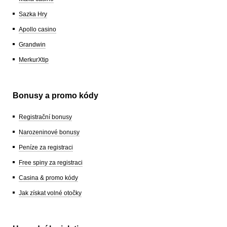
Sazka Hry
Apollo casino
Grandwin
MerkurXtip
Bonusy a promo kódy
Registrační bonusy
Narozeninové bonusy
Peníze za registraci
Free spiny za registraci
Casina & promo kódy
Jak získat volné otočky