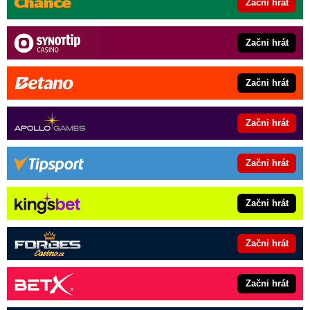
Začni hrát
Začni hrát
Začni hrát
Začni hrát
Začni hrát
Začni hrát
Začni hrát
Začni hrát