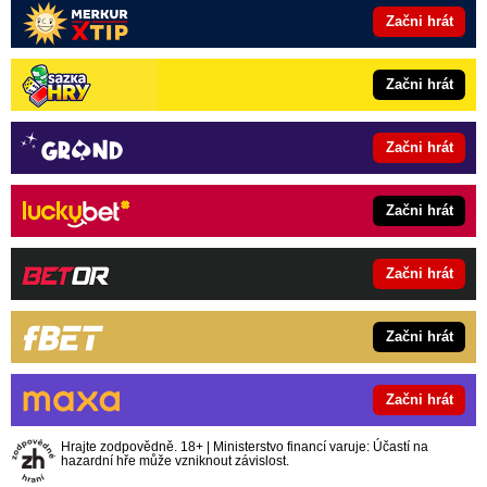
Začni hrát
Začni hrát
Začni hrát
Začni hrát
Začni hrát
Začni hrát
Začni hrát
Hrajte zodpovědně. 18+ | Ministerstvo financí varuje: Účastí na
hazardní hře může vzniknout závislost.