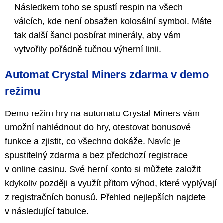
Následkem toho se spustí respin na všech
válcích, kde není obsažen kolosální symbol. Máte
tak další šanci posbírat minerály, aby vám
vytvořily pořádně tučnou výherní linii.
Automat Crystal Miners zdarma v demo
režimu
Demo režim hry na automatu Crystal Miners vám
umožní nahlédnout do hry, otestovat bonusové
funkce a zjistit, co všechno dokáže. Navíc je
spustitelný zdarma a bez předchozí registrace
v online casinu. Své herní konto si můžete založit
kdykoliv později a využít přitom výhod, které vyplývají
z registračních bonusů. Přehled nejlepších najdete
v následující tabulce.