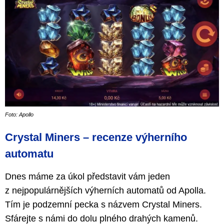
Foto: Apollo
Crystal Miners – recenze výherního
automatu
Dnes máme za úkol představit vám jeden
z nejpopulárnějších výherních automatů od Apolla.
Tím je podzemní pecka s názvem Crystal Miners.
Sfárejte s námi do dolu plného drahých kamenů.