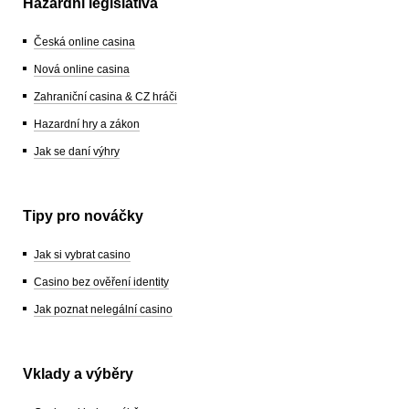
Hazardní legislativa
Česká online casina
Nová online casina
Zahraniční casina & CZ hráči
Hazardní hry a zákon
Jak se daní výhry
Tipy pro nováčky
Jak si vybrat casino
Casino bez ověření identity
Jak poznat nelegální casino
Vklady a výběry