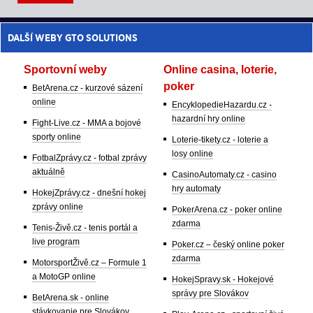
DALŠÍ WEBY GTO SOLUTIONS
Sportovní weby
Online casina, loterie,
poker
BetArena.cz - kurzové sázení
online
EncyklopedieHazardu.cz -
hazardní hry online
Fight-Live.cz - MMA a bojové
sporty online
Loterie-tikety.cz - loterie a
losy online
FotbalZprávy.cz - fotbal zprávy
aktuálně
CasinoAutomaty.cz - casino
hry automaty
HokejZprávy.cz - dnešní hokej
zprávy online
PokerArena.cz - poker online
zdarma
Tenis-Živě.cz - tenis portál a
live program
Poker.cz – český online poker
zdarma
MotorsportŽivě.cz – Formule 1
a MotoGP online
HokejSpravy.sk - Hokejové
správy pre Slovákov
BetArena.sk - online
stávkovanie pre Slovákov