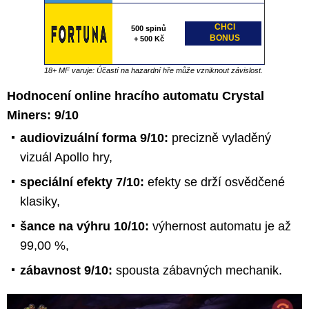
CHCI
500 spinů
BONUS
+ 500 Kč
18+ MF varuje: Účastí na hazardní hře může vzniknout závislost.
Hodnocení online hracího automatu Crystal
Miners: 9/10
audiovizuální forma 9/10:
precizně vyladěný
vizuál Apollo hry,
speciální efekty 7/10:
efekty se drží osvědčené
klasiky,
šance na výhru 10/10:
výhernost automatu je až
99,00 %,
zábavnost 9/10:
spousta zábavných mechanik.