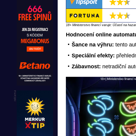
18+ Ministerstvo financí varuje: Účastí na haza
Hodnocení online automatu 
Šance na výhru:
tento au
Speciální efekty:
přehledn
Zábavnost:
netradiční a