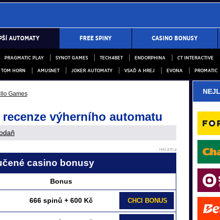
PŠÍ AUTOMATY
FREE SPINY
CASINO BONUSY
PRAGMATIC PLAY
SYNOT GAMES
TECH4BET
ENDORPHINA
CT INTERACTIVE
TOM HORN
AMUSNET
JOKER AUTOMATY
VSAĎ A HREJ
EVONA
PROMATIC
NEJL
llo Games
– recenze výherního automatu
Hodaň
čené casino bonusy
Bonus
666 spinů + 600 Kč
CHCI BONUS