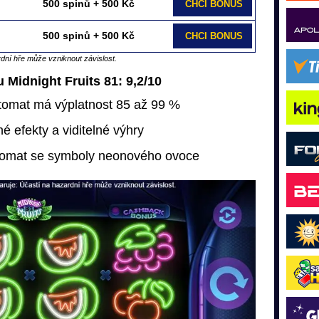
500 spinů + 500 Kč
CHCI BONUS
500 spinů + 500 Kč
CHCI BONUS
rdní hře může vzniknout závislost.
Midnight Fruits 81: 9,2/10
tomat má výplatnost 85 až 99 %
é efekty a viditelné výhry
utomat se symboly neonového ovoce