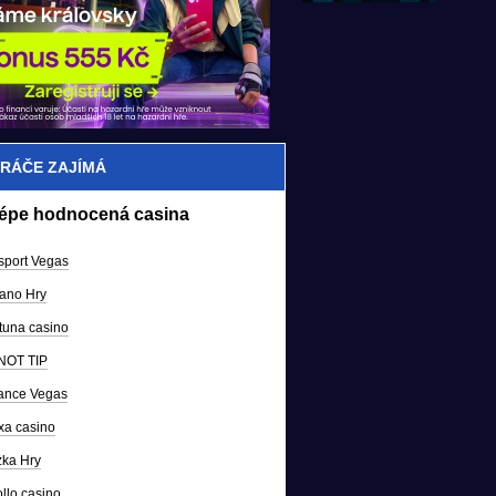
RÁČE ZAJÍMÁ
lépe hodnocená casina
sport Vegas
ano Hry
tuna casino
NOT TIP
ance Vegas
a casino
ka Hry
llo casino