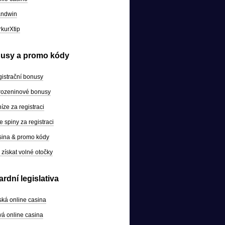
andwin
kurXtip
usy a promo kódy
istrační bonusy
ozeninové bonusy
íze za registraci
e spiny za registraci
ina & promo kódy
 získat volné otočky
rdní legislativa
ká online casina
á online casina