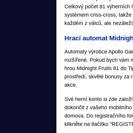
Celkový počet 81 výherních l
systémem criss-cross, takže v
každém z válců, ale nezáleží
Hrací automat Midnight
Automaty výrobce Apollo Gam
rozšířené. Pokud bych vám mě
hrou Midnight Fruits 81 do T
prostředí, skvělé bonusy za 
akce.
Své herní konto si zde založí
dokončit z vašeho mobilního t
domova. Do registračního fo
klikněte na tlačítko "REGIS