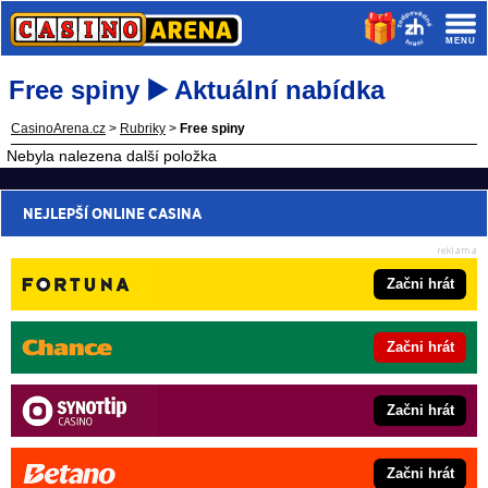
Free spiny ▶️ Aktuální nabídka
CasinoArena.cz
>
Rubriky
>
Free spiny
Nebyla nalezena další položka
NEJLEPŠÍ ONLINE CASINA
Začni hrát
Začni hrát
Začni hrát
Začni hrát