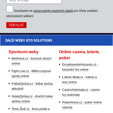
Souhlasím se
zpracováním osobních údajů
pro účely zasílání
obchodních sdělení
DALŠÍ WEBY GTO SOLUTIONS
Sportovní weby
Online casina, loterie,
poker
BetArena.cz - kurzové sázení
online
EncyklopedieHazardu.cz -
hazardní hry online
Fight-Live.cz - MMA a bojové
sporty online
Loterie-tikety.cz - loterie a
losy online
FotbalZprávy.cz - fotbal zprávy
aktuálně
CasinoAutomaty.cz - casino
hry automaty
HokejZprávy.cz - dnešní hokej
zprávy online
PokerArena.cz - poker online
zdarma
Tenis-Živě.cz - tenis portál a