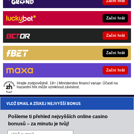
Začni hrát
Začni hrát
Začni hrát
Začni hrát
Začni hrát
Hrajte zodpovědně. 18+ | Ministerstvo financí varuje: Účastí na
hazardní hře může vzniknout závislost.
VLOŽ EMAIL A ZÍSKEJ NEJVYŠŠÍ BONUS
Pošleme ti přehled nejvyšších online casino
bonusů – za minutu je tvůj!