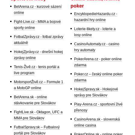
poker
BetArena.cz - kurzové sázení
online
EncyklopedieHazardu.cz -
hazardní hry online
Fight-Live.cz - MMA a bojové
sporty online
Loterie-tikety.cz - loterie a
losy online
FotbalZprávy.cz - fotbal zprávy
aktuálně
CasinoAutomaty.cz - casino
hry automaty
HokejZprávy.cz - dnešní hokej
zprávy online
PokerArena.cz - poker online
zdarma
Tenis-Živě.cz - tenis portál a
live program
Poker.cz – český online poker
zdarma
MotorsportŽivě.cz – Formule 1
a MotoGP online
HokejSpravy.sk - Hokejové
správy pre Slovákov
BetArena.sk - online
stávkovanie pre Slovákov
Play-Arena.cz - sportovní živé
přenosy
FightLive.sk - Oktagon, UFC a
MMA pre Slovákov
CasinoArena.sk - slovenská
online casina
FutbalSpravy.sk – Futbalový
portál pre Slovákov
PokerOnline.sk - online poker