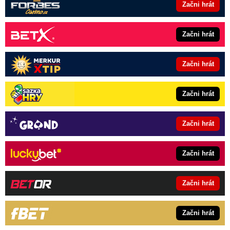
Začni hrát
Začni hrát
Začni hrát
Začni hrát
Začni hrát
Začni hrát
Začni hrát
Začni hrát