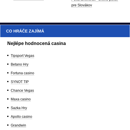
pre Slovákov
CO HRÁČE ZAJÍMÁ
Nejlépe hodnocená casina
Tipsport Vegas
Betano Hry
Fortuna casino
SYNOT TIP
Chance Vegas
Maxa casino
Sazka Hry
Apollo casino
Grandwin