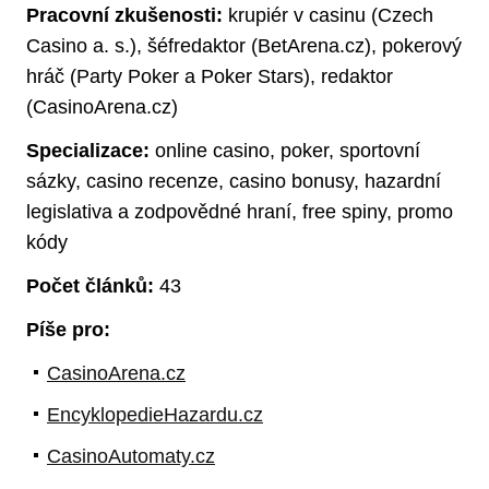
Pracovní zkušenosti:
krupiér v casinu (Czech
Casino a. s.), šéfredaktor (BetArena.cz), pokerový
hráč (Party Poker a Poker Stars), redaktor
(CasinoArena.cz)
Specializace:
online casino, poker, sportovní
sázky, casino recenze, casino bonusy, hazardní
legislativa a zodpovědné hraní, free spiny, promo
kódy
Počet článků:
43
Píše pro:
CasinoArena.cz
EncyklopedieHazardu.cz
CasinoAutomaty.cz