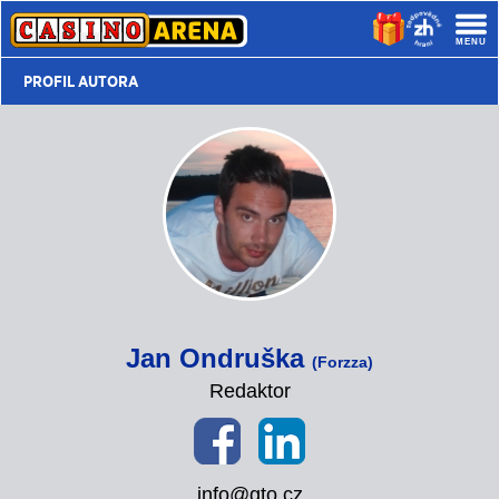
PROFIL AUTORA
Jan Ondruška
(Forzza)
Redaktor
info@gto.cz