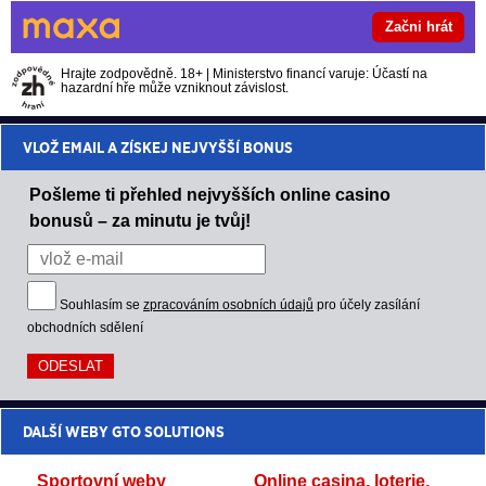
Začni hrát
Hrajte zodpovědně. 18+ | Ministerstvo financí varuje: Účastí na
hazardní hře může vzniknout závislost.
VLOŽ EMAIL A ZÍSKEJ NEJVYŠŠÍ BONUS
Pošleme ti přehled nejvyšších online casino
bonusů – za minutu je tvůj!
Souhlasím se
zpracováním osobních údajů
pro účely zasílání
obchodních sdělení
DALŠÍ WEBY GTO SOLUTIONS
Sportovní weby
Online casina, loterie,