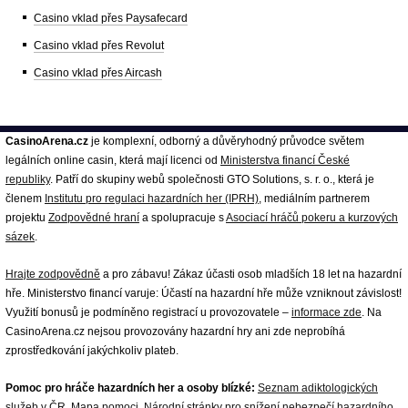
Casino vklad přes Paysafecard
Casino vklad přes Revolut
Casino vklad přes Aircash
CasinoArena.cz
je komplexní, odborný a důvěryhodný průvodce světem
legálních online casin, která mají licenci od
Ministerstva financí České
republiky
. Patří do skupiny webů společnosti GTO Solutions, s. r. o., která je
členem
Institutu pro regulaci hazardních her (IPRH)
, mediálním partnerem
projektu
Zodpovědné hraní
a spolupracuje s
Asociací hráčů pokeru a kurzových
sázek
.
Hrajte zodpovědně
a pro zábavu! Zákaz účasti osob mladších 18 let na hazardní
hře. Ministerstvo financí varuje: Účastí na hazardní hře může vzniknout závislost!
Využití bonusů je podmíněno registrací u provozovatele –
informace zde
. Na
CasinoArena.cz nejsou provozovány hazardní hry ani zde neprobíhá
zprostředkování jakýchkoliv plateb.
Pomoc pro hráče hazardních her a osoby blízké:
Seznam adiktologických
služeb v ČR
,
Mapa pomoci
,
Národní stránky pro snížení nebezpečí hazardního