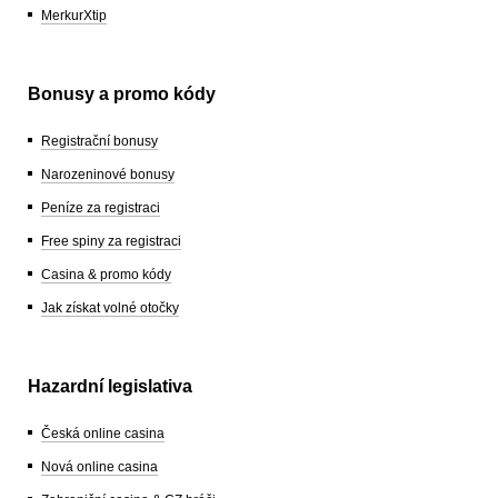
MerkurXtip
Bonusy a promo kódy
Registrační bonusy
Narozeninové bonusy
Peníze za registraci
Free spiny za registraci
Casina & promo kódy
Jak získat volné otočky
Hazardní legislativa
Česká online casina
Nová online casina