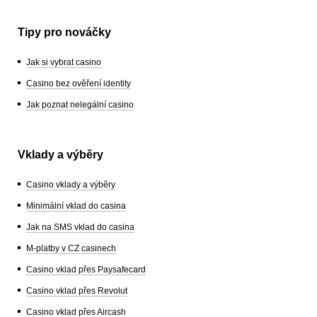
Tipy pro nováčky
Jak si vybrat casino
Casino bez ověření identity
Jak poznat nelegální casino
Vklady a výběry
Casino vklady a výběry
Minimální vklad do casina
Jak na SMS vklad do casina
M-platby v CZ casinech
Casino vklad přes Paysafecard
Casino vklad přes Revolut
Casino vklad přes Aircash