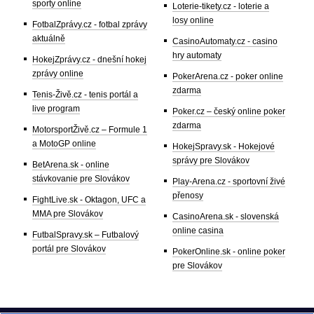
sporty online
Loterie-tikety.cz - loterie a
losy online
FotbalZprávy.cz - fotbal zprávy
aktuálně
CasinoAutomaty.cz - casino
hry automaty
HokejZprávy.cz - dnešní hokej
zprávy online
PokerArena.cz - poker online
zdarma
Tenis-Živě.cz - tenis portál a
live program
Poker.cz – český online poker
zdarma
MotorsportŽivě.cz – Formule 1
a MotoGP online
HokejSpravy.sk - Hokejové
správy pre Slovákov
BetArena.sk - online
stávkovanie pre Slovákov
Play-Arena.cz - sportovní živé
přenosy
FightLive.sk - Oktagon, UFC a
MMA pre Slovákov
CasinoArena.sk - slovenská
online casina
FutbalSpravy.sk – Futbalový
portál pre Slovákov
PokerOnline.sk - online poker
pre Slovákov