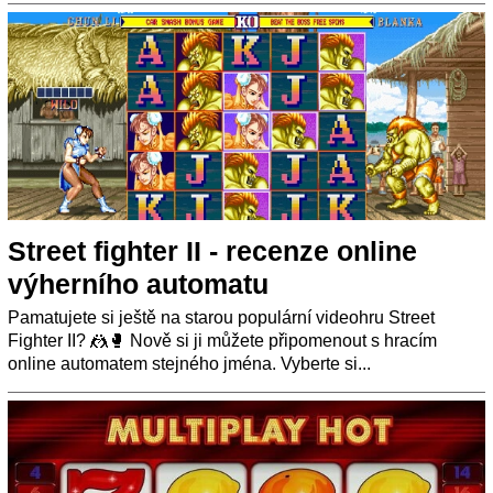
Street fighter II - recenze online
výherního automatu
Pamatujete si ještě na starou populární videohru Street
Fighter II? 🤼🥊 Nově si ji můžete připomenout s hracím
online automatem stejného jména. Vyberte si...