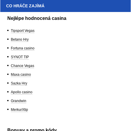
CO HRÁČE ZAJÍMÁ
Nejlépe hodnocená casina
Tipsport Vegas
Betano Hry
Fortuna casino
SYNOT TIP
Chance Vegas
Maxa casino
Sazka Hry
Apollo casino
Grandwin
MerkurXtip
Bonusy a promo kódy