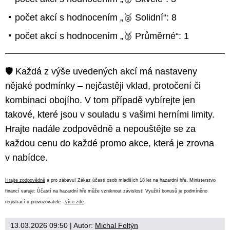
počet akcí s hodnocením „🥈 Solidní“: 8
počet akcí s hodnocením „🥉 Průměrné“: 1
🛡️ Každá z výše uvedených akcí má nastaveny
nějaké podmínky – nejčastěji vklad, protočení či
kombinaci obojího. V tom případě vybírejte jen
takové, které jsou v souladu s vašimi herními limity.
Hrajte nadále zodpovědně a nepouštějte se za
každou cenu do každé promo akce, která je zrovna
v nabídce.
Hrajte zodpovědně
a pro zábavu! Zákaz účasti osob mladších 18 let na hazardní hře. Ministerstvo
financí varuje: Účastí na hazardní hře může vzniknout závislost! Využití bonusů je podmíněno
registrací u provozovatele -
více zde
.
13.03.2026 09:50
| Autor:
Michal Foltýn