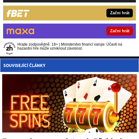
Začni hrát
Začni hrát
Hrajte zodpovědně. 18+ | Ministerstvo financí varuje: Účastí na
hazardní hře může vzniknout závislost.
SOUVISEJÍCÍ ČLÁNKY