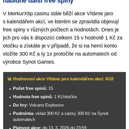
nabídne další free spiny
V MerkurXtip casinu stále běží akce Vítáme jaro
s kalendářem akcí, ve kterém se zpravidla objevují
free spiny v různých počtech a hodnotách. Dnes je
jich pro vás k dispozici celkem 15 v hodnotě 1 Kč za
otočku a získáte je v případě, že si na herní konto
vložíte 300 Kč a ty 1x protočíte na automatech od
výrobce Synot Games.
📊 Hodnocení akce Vítáme jaro kalendářem akcí: 6/10
Počet free spinů:
15
Hodnota free spinů:
1 Kč/otočka
Do hry:
Volcano Explosive
Podmínka
: vklad 300 Kč a sázky 300 Kč na Synot
automatech
Platnost akce:
do 13. 3. 2026 do 23:59