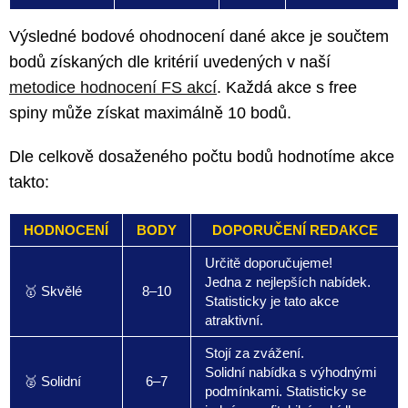
Výsledné bodové ohodnocení dané akce je součtem
bodů získaných dle kritérií uvedených v naší
metodice hodnocení FS akcí
. Každá akce s free
spiny může získat maximálně 10 bodů.
Dle celkově dosaženého počtu bodů hodnotíme akce
takto:
HODNOCENÍ
BODY
DOPORUČENÍ REDAKCE
Určitě doporučujeme!
Jedna z nejlepších nabídek.
🥇 Skvělé
8–10
Statisticky je tato akce
atraktivní.
Stojí za zvážení.
Solidní nabídka s výhodnými
🥈 Solidní
6–7
podmínkami. Statisticky se