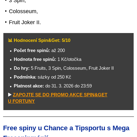
3 Spin,
Colosseum,
Fruit Joker II.
📊 Hodnocení Spin&Get: 5/10
Počet free spinů:
až 200
Hodnota free spinů:
1 Kč/otočka
Do hry:
5 Fruits, 3 Spin, Colosseum, Fruit Joker II
Podmínka
: sázky od 250 Kč
Platnost akce:
do 31. 3. 2026 do 23:59
▶️
ZAPOJTE SE DO PROMO AKCE SPIN&GET
U FORTUNY
Free spiny u Chance a Tipsportu s Mega