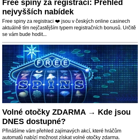
Free spiny za registraci: Přehled
nejvyšších nabídek
Free spiny za registraci ❤️ jsou v českých online casinech
aktuálně tím nejčastějším typem registračních bonusů. Určitě
se vám bude hodit...
Volné otočky ZDARMA → Kde jsou
DNES dostupné?
Přinášíme vám přehled zajímavých akcí, které hráčům
automatů nabízí možnost získat volné otočky zdarma.