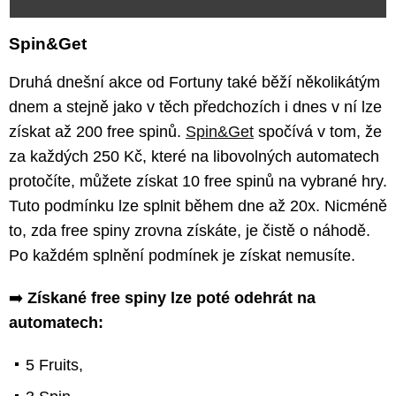
Spin&Get
Druhá dnešní akce od Fortuny také běží několikátým
dnem a stejně jako v těch předchozích i dnes v ní lze
získat až 200 free spinů.
Spin&Get
spočívá v tom, že
za každých 250 Kč, které na libovolných automatech
protočíte, můžete získat 10 free spinů na vybrané hry.
Tuto podmínku lze splnit během dne až 20x. Nicméně
to, zda free spiny zrovna získáte, je čistě o náhodě.
Po každém splnění podmínek je získat nemusíte.
➡️
Získané free spiny lze poté odehrát na
automatech:
5 Fruits,