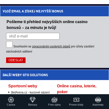
VLOŽ EMAIL A ZÍSKEJ NEJVYŠŠÍ BONUS
Pošleme ti přehled nejvyšších online casino
bonusů – za minutu je tvůj!
Souhlasím se
zpracováním osobních údajů
pro účely zasílání
obchodních sdělení
DALŠÍ WEBY GTO SOLUTIONS
Sportovní weby
Online casina, loterie,
poker
BetArena.cz - kurzové sázení
online
EncyklopedieHazardu.cz -
hazardní hry online
Fight-Live.cz - MMA a bojové
Casina
Bonusy
Free spiny
Promo kódy
Automaty