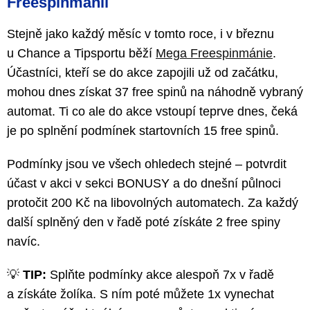
Freespinmánií
Stejně jako každý měsíc v tomto roce, i v březnu
u Chance a Tipsportu běží
Mega Freespinmánie
.
Účastníci, kteří se do akce zapojili už od začátku,
mohou dnes získat 37 free spinů na náhodně vybraný
automat. Ti co ale do akce vstoupí teprve dnes, čeká
je po splnění podmínek startovních 15 free spinů.
Podmínky jsou ve všech ohledech stejné – potvrdit
účast v akci v sekci BONUSY a do dnešní půlnoci
protočit 200 Kč na libovolných automatech. Za každý
další splněný den v řadě poté získáte 2 free spiny
navíc.
💡
TIP:
Splňte podmínky akce alespoň 7x v řadě
a získáte žolíka. S ním poté můžete 1x vynechat