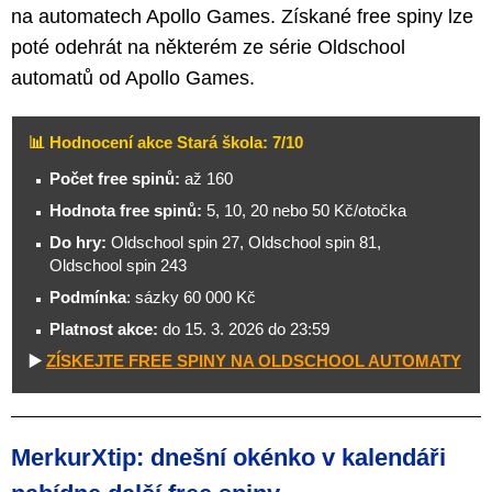
na automatech Apollo Games. Získané free spiny lze
poté odehrát na některém ze série Oldschool
automatů od Apollo Games.
📊 Hodnocení akce Stará škola: 7/10
Počet free spinů:
až 160
Hodnota free spinů:
5, 10, 20 nebo 50 Kč/otočka
Do hry:
Oldschool spin 27, Oldschool spin 81,
Oldschool spin 243
Podmínka
: sázky 60 000 Kč
Platnost akce:
do 15. 3. 2026 do 23:59
▶️
ZÍSKEJTE FREE SPINY NA OLDSCHOOL AUTOMATY
MerkurXtip: dnešní okénko v kalendáři