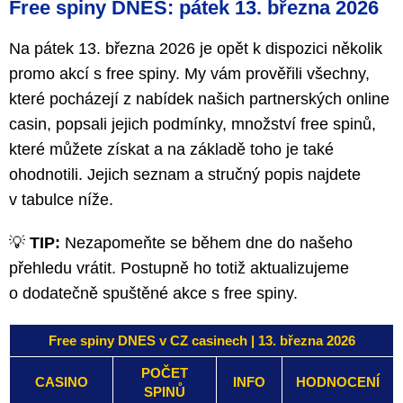
Free spiny DNES: pátek 13. března 2026
Na pátek 13. března 2026 je opět k dispozici několik
promo akcí s free spiny. My vám prověřili všechny,
které pocházejí z nabídek našich partnerských online
casin, popsali jejich podmínky, množství free spinů,
které můžete získat a na základě toho je také
ohodnotili. Jejich seznam a stručný popis najdete
v tabulce níže.
💡
TIP:
Nezapomeňte se během dne do našeho
přehledu vrátit. Postupně ho totiž aktualizujeme
o dodatečně spuštěné akce s free spiny.
Free spiny DNES v CZ casinech | 13. března 2026
POČET
CASINO
INFO
HODNOCENÍ
SPINŮ