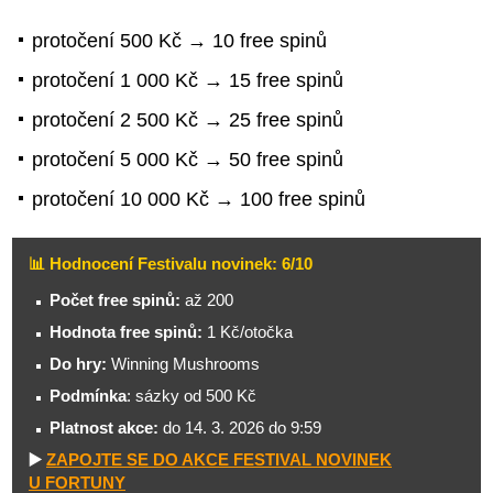
protočení 500 Kč → 10 free spinů
protočení 1 000 Kč → 15 free spinů
protočení 2 500 Kč → 25 free spinů
protočení 5 000 Kč → 50 free spinů
protočení 10 000 Kč → 100 free spinů
📊 Hodnocení Festivalu novinek: 6/10
Počet free spinů:
až 200
Hodnota free spinů:
1 Kč/otočka
Do hry:
Winning Mushrooms
Podmínka
: sázky od 500 Kč
Platnost akce:
do 14. 3. 2026 do 9:59
▶️
ZAPOJTE SE DO AKCE FESTIVAL NOVINEK
U FORTUNY