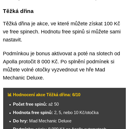
Těžká dřina
Těžká dřina je akce, ve které můžete získat 100 Kč
ve free spinech. Hodnotu free spinů si můžete sami
nastavit.
Podmínkou je bonus aktivovat a poté na slotech od
Apolla protočit 8 000 Kč. Po splnění podmínek si
můžete volné otočky vyzvednout ve hře Mad
Mechanic Deluxe.
📊 Hodnocení akce Těžká dřina: 6/10
Počet free spinů:
až 50
Hodnota free spinů:
2, 5, nebo 10 Kč/otočka
Do hry:
Mad Mechanic Deluxe