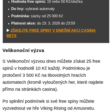
Hodnota free spinů:
10 nebo 50 Kč/otočka
Do hry:
vybrané automaty
Podmínka
: sázky od 25 000 Kč
Platnost akce:
do 19. 3. 2026 do 23:59
▶️
ZÍSKEJTE FREE SPINY V DNEŠNÍ AKCI CASINA
BETX
Velikonoční výzva
S Velikonoční výzvou dnes můžete získat 25 free
spinů v hodnotě 10 Kč každý. Podmínkou je
protočení 3 500 Kč na libovolných hracích
automatech (kromě vyloučených her, které najdete
přímo na stránkách casina).
Po splnění podmínek si své free spiny můžete
vyzvednout ve hře Viking Rising od Amusnetu.