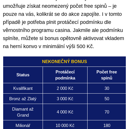
umožňuje získat neomezený počet free spinů – je
pouze na vás, kolikrát se do akce zapojíte. I v tomto
případě je potřeba plnit protáčecí podmínku dle
věrnostního programu casina. Jakmile ale podmínku
splníte, můžete si bonus opětovně aktivovat vkladem
na herní konvo v minimální výši 500 Kč.
NEKONEČNÝ BONUS
Protáčecí
Počet free
Status
podmínka
spinů
Kvalifikant
2 000 Kč
30
Bronz až Zlatý
3 000 Kč
50
Diamant až
4 000 Kč
70
Grand
Milionář
10 000 Kč
180