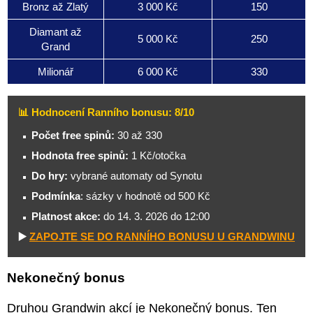
Bronz až Zlatý
3 000 Kč
150
Diamant až
5 000 Kč
250
Grand
Milionář
6 000 Kč
330
📊 Hodnocení Ranního bonusu: 8/10
Počet free spinů:
30 až 330
Hodnota free spinů:
1 Kč/otočka
Do hry:
vybrané automaty od Synotu
Podmínka
: sázky v hodnotě od 500 Kč
Platnost akce:
do 14. 3. 2026 do 12:00
▶️
ZAPOJTE SE DO RANNÍHO BONUSU U GRANDWINU
Nekonečný bonus
Druhou Grandwin akcí je Nekonečný bonus. Ten