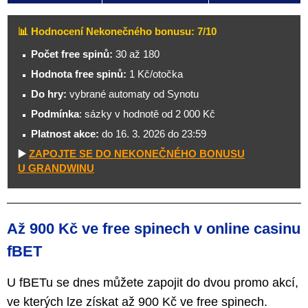
📊 Hodnocení Nekonečného bonusu: 7/10
Počet free spinů:
30 až 180
Hodnota free spinů:
1 Kč/otočka
Do hry:
vybrané automaty od Synotu
Podmínka
: sázky v hodnotě od 2 000 Kč
Platnost akce:
do 16. 3. 2026 do 23:59
▶️
ZAPOJTE SE DO NEKONEČNÉHO BONUSU
U GRANDWINU
Až 900 Kč ve free spinech v online casinu
fBET
U fBETu se dnes můžete zapojit do dvou promo akcí,
ve kterých lze získat až 900 Kč ve free spinech.