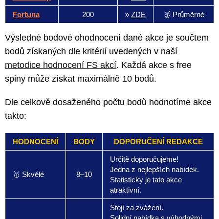
Fortuna
200
»
ZDE
🥉 Průměrné
Výsledné bodové ohodnocení dané akce je součtem
bodů získaných dle kritérií uvedených v naší
metodice hodnocení FS akcí
. Každá akce s free
spiny může získat maximálně 10 bodů.
Dle celkově dosaženého počtu bodů hodnotíme akce
takto:
HODNOCENÍ
BODY
DOPORUČENÍ REDAKCE
Určitě doporučujeme!
Jedna z nejlepších nabídek.
🥇 Skvělé
8–10
Statisticky je tato akce
atraktivní.
Stojí za zvážení.
Solidní nabídka s výhodnými