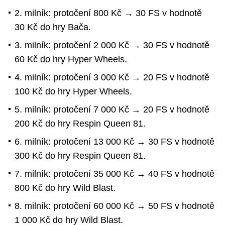
2. milník: protočení 800 Kč → 30 FS v hodnotě
30 Kč do hry Bača.
3. milník: protočení 2 000 Kč → 30 FS v hodnotě
60 Kč do hry Hyper Wheels.
4. milník: protočení 3 000 Kč → 20 FS v hodnotě
100 Kč do hry Hyper Wheels.
5. milník: protočení 7 000 Kč → 20 FS v hodnotě
200 Kč do hry Respin Queen 81.
6. milník: protočení 13 000 Kč → 30 FS v hodnotě
300 Kč do hry Respin Queen 81.
7. milník: protočení 35 000 Kč → 40 FS v hodnotě
800 Kč do hry Wild Blast.
8. milník: protočení 60 000 Kč → 50 FS v hodnotě
1 000 Kč do hry Wild Blast.