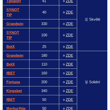
Tipsport
41
»
ZDE
SYNOT
40
»
ZDE
TIP
🥇 Skvělé
Grandwin
330
»
ZDE
SYNOT
100
»
ZDE
TIP
BetX
25
»
ZDE
Grandwin
180
»
ZDE
BetX
110
»
ZDE
fBET
160
»
ZDE
Fortuna
200
»
ZDE
🥈 Solidní
Kingsbet
340
»
ZDE
fBET
50
»
ZDE
MerkurXtip
50
»
ZDE