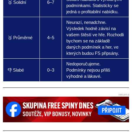
🥈 Solidní
6–7
podmínkami. Statisticky se
jedná o profitabilní nabídku.
Neurazí, nenadchne.
Výsledek hodně závisí na
vašem štěstí ve hře. Rozhodli
🥉 Průměrné
4–5
bychom se na základě
daných podmínek a her, ve
kterých budou FS připsány.
Nedoporučujeme.
👎 Slabé
0–3
Podmínky nejsou příliš
výhodné a lákavé.