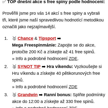
✅
TOP dnešní akce s free spiny podle hodnocení:
Prověřili jsme pro vás 14 akcí s free spiny a vybrali
tři, které jsme naší spravedlivou hodnotící metodikou
označili jako nejzajímavější.
🥇
Chance
&
Tipsport
➡️
Mega Freespinmánie:
Zapojte se do akce,
protočte 200 Kč a získejte až 41 free spinů.
» Info a podrobné hodnocení
ZDE
.
🥈
SYNOT TIP
➡️
Hra víkendu:
Vyzkoušejte si
Hru víkendu a získejte 40 pětikorunových free
spinů.
» Info a podrobné hodnocení
ZDE
🥉
Grandwin
➡️
Ranní bonus:
Splňte podmínky
akce do 12:00 a získejte až 330 free spinů.