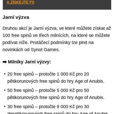
A ZÍSKEJTE FS
Jarní výzva
Druhou akcí je Jarní výzva, ve které můžete získat až
100 free spinů ve třech milnících, na které se můžete
podívat níže. Protáčecí podmínky lze plnit na
novinkách od Synot Games.
➡️ Milníky Jarní výzvy:
20 free spinů – protočte 1 000 Kč pro 20
pětikorunových free spinů do hry Age of Anubis.
50 free spinů – protočte 5 000 Kč pro 50
pětikorunových free spinů do hry Age of Anubis.
30 free spinů – protočte 9 000 Kč pro 30
desetikorunových free spinů do hry Age of Anubis.