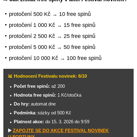
protočení 500 Kč → 10 free spinů
protočení 1 000 Kč → 15 free spinů
protočení 2 500 Kč → 25 free spinů
protočení 5 000 Kč → 50 free spinů
protočení 10 000 Kč → 100 free spinů
📊 Hodnocení Festivalu novinek: 6/10
Počet free spinů:
až 200
Hodnota free spinů:
1 Kč/otočka
Do hry:
automat dne
Podmínka
: sázky od 500 Kč
Platnost akce:
do 15. 3. 2026 do 9:59
▶️
ZAPOJTE SE DO AKCE FESTIVAL NOVINEK
U FORTUNY