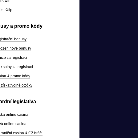
andwin
kurXtip
usy a promo kódy
istrační bonusy
ozeninové bonusy
íze za registraci
e spiny za registraci
ina & promo kódy
 získat volné otočky
rdní legislativa
ká online casina
á online casina
raniční casina & CZ hráči