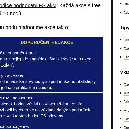
Haz
odice hodnocení FS akcí
. Každá akce s free
Jak
ě 10 bodů.
tu bodů hodnotíme akce takto:
Tip
Jak
DOPORUČENÍ REDAKCE
Cas
čitě doporučujeme!
Jak
dna z nejlepších nabídek. Statisticky je tato akce
raktivní.
Vkl
ojí za zvážení.
lidní nabídka s výhodnými podmínkami. Statisticky
Cas
 jedná o profitabilní nabídku.
Min
urazí, nenadchne.
Jak
sledek hodně závisí na vašem štěstí ve hře.
zhodli bychom se na základě daných podmínek
M-p
her, ve kterých budou FS připsány.
Cas
doporučujeme.
Cas