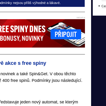
dmínky nejsou příliš výhodné a lákavé.
Cas
ě akce s free spiny
l novinek a také Spin&Get. V obou těchto
 400 free spinů. Podmínky jsou následující.
ředstavuje jeden nový automat, se kterým