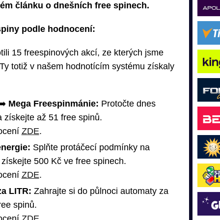
ém článku o dnešních free spinech.
spiny podle hodnocení:
ili 15 freespinových akcí, ze kterých jsme
h. Ty totiž v našem hodnotícím systému získaly
➡️
Mega Freespinmánie:
Protočte dnes
získejte až 51 free spinů.
ocení
ZDE
.
nergie:
Splňte protáčecí podmínky na
ískejte 500 Kč ve free spinech.
ocení
ZDE
.
za LITR:
Zahrajte si do půlnoci automaty za
ree spinů.
ocení
ZDE
.