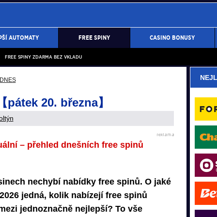
PŠÍ AUTOMATY
FREE SPINY
CASINO BONUSY
FREE SPINY ZDARMA BEZ VKLADU
NEJL
y DNES
【pátek 20. března】
oltýn
uální – přehled dnešních free spinů
sinech nechybí nabídky free spinů. O jaké
2026 jedná, kolik nabízejí free spinů
 mezi jednoznačně nejlepší? To vše