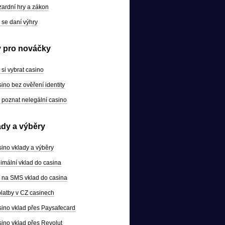
ardní hry a zákon
 se daní výhry
y pro nováčky
 si vybrat casino
ino bez ověření identity
 poznat nelegální casino
ady a výběry
ino vklady a výběry
imální vklad do casina
 na SMS vklad do casina
latby v CZ casinech
ino vklad přes Paysafecard
ino vklad přes Revolut