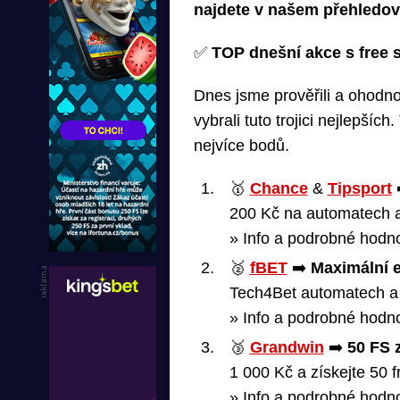
najdete v našem přehledov
✅
TOP dnešní akce s free 
Dnes jsme prověřili a ohodnot
vybrali tuto trojici nejlepšíc
nejvíce bodů.
🥇
Chance
&
Tipsport
200 Kč na automatech a 
» Info a podrobné hodn
🥈
fBET
➡️
Maximální e
Tech4Bet automatech a z
» Info a podrobné hodn
🥉
Grandwin
➡️
50 FS 
1 000 Kč a získejte 50 f
» Info a podrobné hodn