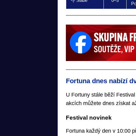
👎 Slabé
0–3
Po
Fortuna dnes nabízí dv
U Fortuny stále běží Festiva
akcích můžete dnes získat až
Festival novinek
Fortuna každý den v 10:00 p