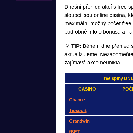
Dnešní přehled akcí s free s
sloupci jsou online casina, 
maximální možný počet free sp
podrobné info o bonusu a n
💡
TIP:
Během dne přehled s 
aktualizujeme. Nezapomeňte s
zajímavá akce neunikla.
Free spiny DNE
CASINO
POČ
Chance
Tipsport
Grandwin
fBET