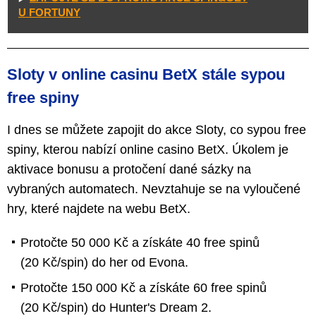
U FORTUNY
Sloty v online casinu BetX stále sypou
free spiny
I dnes se můžete zapojit do akce Sloty, co sypou free
spiny, kterou nabízí online casino BetX. Úkolem je
aktivace bonusu a protočení dané sázky na
vybraných automatech. Nevztahuje se na vyloučené
hry, které najdete na webu BetX.
Protočte 50 000 Kč a získáte 40 free spinů
(20 Kč/spin) do her od Evona.
Protočte 150 000 Kč a získáte 60 free spinů
(20 Kč/spin) do Hunter's Dream 2.