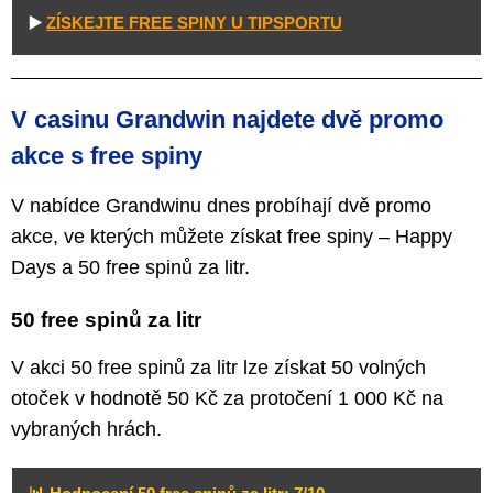
▶️
ZÍSKEJTE FREE SPINY U TIPSPORTU
V casinu Grandwin najdete dvě promo
akce s free spiny
V nabídce Grandwinu dnes probíhají dvě promo
akce, ve kterých můžete získat free spiny – Happy
Days a 50 free spinů za litr.
50 free spinů za litr
V akci 50 free spinů za litr lze získat 50 volných
otoček v hodnotě 50 Kč za protočení 1 000 Kč na
vybraných hrách.