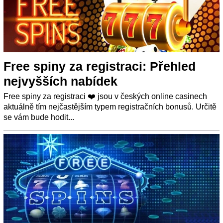
Free spiny za registraci: Přehled
nejvyšších nabídek
Free spiny za registraci ❤️ jsou v českých online casinech
aktuálně tím nejčastějším typem registračních bonusů. Určitě
se vám bude hodit...