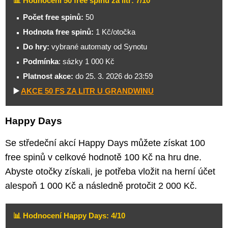
📊 Hodnocení 50 free spinů za litr: 7/10
Počet free spinů:
50
Hodnota free spinů:
1 Kč/otočka
Do hry:
vybrané automaty od Synotu
Podmínka
: sázky 1 000 Kč
Platnost akce:
do 25. 3. 2026 do 23:59
▶️
AKCE 50 FS ZA LITR U GRANDWINU
Happy Days
Se středeční akcí Happy Days můžete získat 100
free spinů v celkové hodnotě 100 Kč na hru dne.
Abyste otočky získali, je potřeba vložit na herní účet
alespoň 1 000 Kč a následně protočit 2 000 Kč.
📊 Hodnocení Happy Days: 4/10