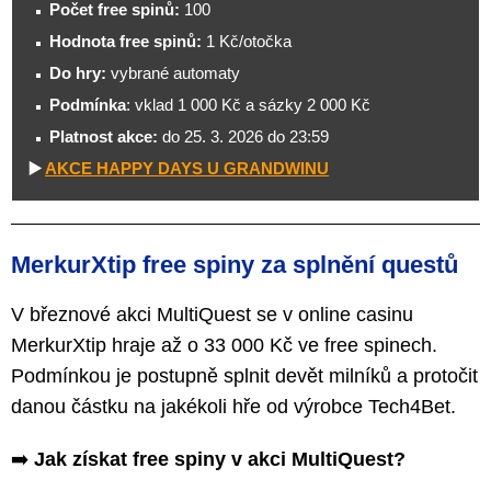
Počet free spinů:
100
Hodnota free spinů:
1 Kč/otočka
Do hry:
vybrané automaty
Podmínka
: vklad 1 000 Kč a sázky 2 000 Kč
Platnost akce:
do 25. 3. 2026 do 23:59
▶️
AKCE HAPPY DAYS U GRANDWINU
MerkurXtip free spiny za splnění questů
V březnové akci MultiQuest se v online casinu
MerkurXtip hraje až o 33 000 Kč ve free spinech.
Podmínkou je postupně splnit devět milníků a protočit
danou částku na jakékoli hře od výrobce Tech4Bet.
➡️
Jak získat free spiny v akci MultiQuest?