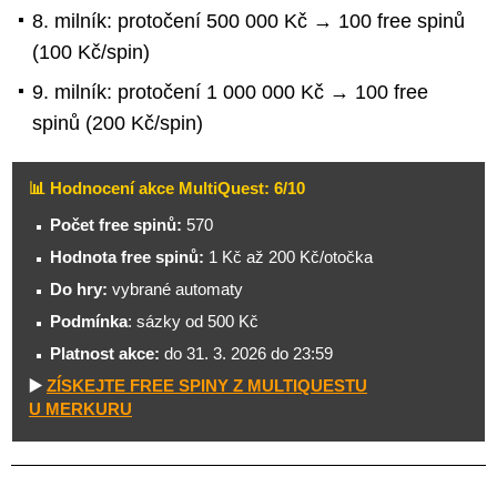
8. milník: protočení 500 000 Kč → 100 free spinů
(100 Kč/spin)
9. milník: protočení 1 000 000 Kč → 100 free
spinů (200 Kč/spin)
📊 Hodnocení akce MultiQuest: 6/10
Počet free spinů:
570
Hodnota free spinů:
1 Kč až 200 Kč/otočka
Do hry:
vybrané automaty
Podmínka
: sázky od 500 Kč
Platnost akce:
do 31. 3. 2026 do 23:59
▶️
ZÍSKEJTE FREE SPINY Z MULTIQUESTU
U MERKURU