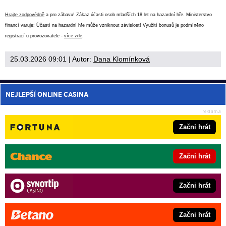
Hrajte zodpovědně
a pro zábavu! Zákaz účasti osob mladších 18 let na hazardní hře. Ministerstvo
financí varuje: Účastí na hazardní hře může vzniknout závislost! Využití bonusů je podmíněno
registrací u provozovatele -
více zde
.
25.03.2026 09:01
| Autor:
Dana Klomínková
NEJLEPŠÍ ONLINE CASINA
Začni hrát
Začni hrát
Začni hrát
Začni hrát