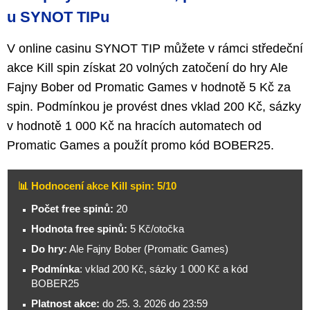
u SYNOT TIPu
V online casinu SYNOT TIP můžete v rámci středeční
akce Kill spin získat 20 volných zatočení do hry Ale
Fajny Bober od Promatic Games v hodnotě 5 Kč za
spin. Podmínkou je provést dnes vklad 200 Kč, sázky
v hodnotě 1 000 Kč na hracích automatech od
Promatic Games a použít promo kód BOBER25.
📊 Hodnocení akce Kill spin: 5/10
Počet free spinů:
20
Hodnota free spinů:
5 Kč/otočka
Do hry:
Ale Fajny Bober (Promatic Games)
Podmínka
: vklad 200 Kč, sázky 1 000 Kč a kód
BOBER25
Platnost akce:
do 25. 3. 2026 do 23:59