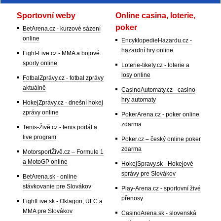
Sportovní weby
Online casina, loterie,
poker
BetArena.cz - kurzové sázení
online
EncyklopedieHazardu.cz -
hazardní hry online
Fight-Live.cz - MMA a bojové
sporty online
Loterie-tikety.cz - loterie a
losy online
FotbalZprávy.cz - fotbal zprávy
aktuálně
CasinoAutomaty.cz - casino
hry automaty
HokejZprávy.cz - dnešní hokej
zprávy online
PokerArena.cz - poker online
zdarma
Tenis-Živě.cz - tenis portál a
live program
Poker.cz – český online poker
zdarma
MotorsportŽivě.cz – Formule 1
a MotoGP online
HokejSpravy.sk - Hokejové
správy pre Slovákov
BetArena.sk - online
stávkovanie pre Slovákov
Play-Arena.cz - sportovní živé
přenosy
FightLive.sk - Oktagon, UFC a
MMA pre Slovákov
CasinoArena.sk - slovenská