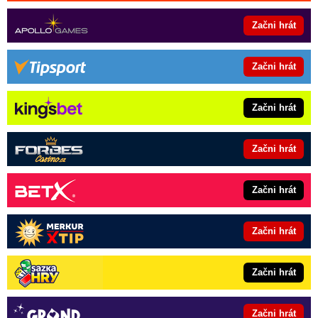
Začni hrát
Začni hrát
Začni hrát
Začni hrát
Začni hrát
Začni hrát
Začni hrát
Začni hrát