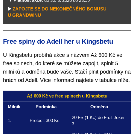
Platnost akce:
do 30. 3. 2026 do 23:59
▶️
ZAPOJTE SE DO NEKONEČNÉHO BONUSU
U GRANDWINU
Free spiny do Adell her u Kingsbetu
U Kingsbetu probíhá akce s názvem Až 600 Kč ve
free spinech, do které se můžete zapojit, splnit 5
milníků a odměna bude vaše. Stačí plnit podmínky na
hrách od Adell. Více informací najdete v tabulce níže.
Až 600 Kč ve free spinech u Kingsbetu
Milník
Podmínka
Odměna
20 FS (1 Kč) do Fruit Joker
1.
Protočit 300 Kč
3