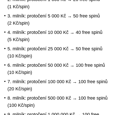
(1 Kč/spin)
3. milník: protočení 5 000 Kč → 50 free spinů
(2 Kč/spin)
4. milník: protočení 10 000 Kč → 40 free spinů
(5 Kč/spin)
5. milník: protočení 25 000 Kč → 50 free spinů
(10 Kč/spin)
6. milník: protočení 50 000 Kč → 100 free spinů
(10 Kč/spin)
7. milník: protočení 100 000 Kč → 100 free spinů
(20 Kč/spin)
8. milník: protočení 500 000 Kč → 100 free spinů
(100 Kč/spin)
9. milník: protočení 1 000 000 Kč → 100 free