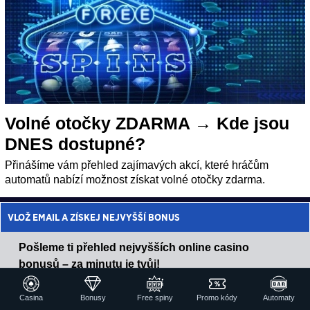
Volné otočky ZDARMA → Kde jsou
DNES dostupné?
Přinášíme vám přehled zajímavých akcí, které hráčům
automatů nabízí možnost získat volné otočky zdarma.
VLOŽ EMAIL A ZÍSKEJ NEJVYŠŠÍ BONUS
Pošleme ti přehled nejvyšších online casino
bonusů – za minutu je tvůj!
Casina
Bonusy
Free spiny
Promo kódy
Automaty