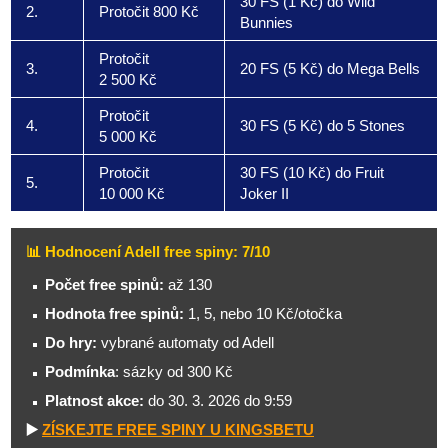
30 FS (1 Kč) do Wild
2.
Protočit 800 Kč
Bunnies
Protočit
3.
20 FS (5 Kč) do Mega Bells
2 500 Kč
Protočit
4.
30 FS (5 Kč) do 5 Stones
5 000 Kč
Protočit
30 FS (10 Kč) do Fruit
5.
10 000 Kč
Joker II
📊 Hodnocení Adell free spiny: 7/10
Počet free spinů:
až 130
Hodnota free spinů:
1, 5, nebo 10 Kč/otočka
Do hry:
vybrané automaty od Adell
Podmínka
: sázky od 300 Kč
Platnost akce:
do 30. 3. 2026 do 9:59
▶️
ZÍSKEJTE FREE SPINY U KINGSBETU