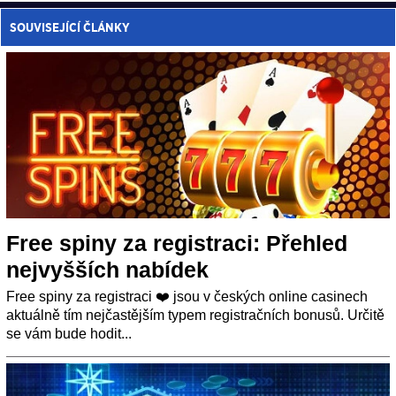
SOUVISEJÍCÍ ČLÁNKY
Free spiny za registraci: Přehled
nejvyšších nabídek
Free spiny za registraci ❤️ jsou v českých online casinech
aktuálně tím nejčastějším typem registračních bonusů. Určitě
se vám bude hodit...