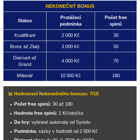
NEKONEČNÝ BONUS
Protáčecí
Počet free
Status
podmínka
spinů
Kvalifikant
2 000 Kč
30
Bronz až Zlatý
3 000 Kč
50
Diamant až
4 000 Kč
70
Grand
Milionář
10 000 Kč
180
📊 Hodnocení Nekonečného bonusu: 7/10
Počet free spinů:
30 až 180
Hodnota free spinů:
1 Kč/otočka
Do hry:
vybrané automaty od Synotu
Podmínka
: sázky v hodnotě od 2 000 Kč