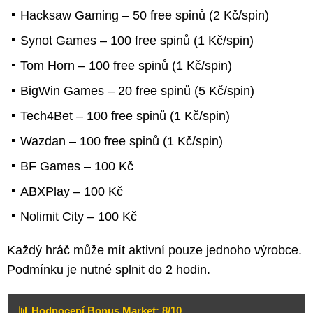
Hacksaw Gaming – 50 free spinů (2 Kč/spin)
Synot Games – 100 free spinů (1 Kč/spin)
Tom Horn – 100 free spinů (1 Kč/spin)
BigWin Games – 20 free spinů (5 Kč/spin)
Tech4Bet – 100 free spinů (1 Kč/spin)
Wazdan – 100 free spinů (1 Kč/spin)
BF Games – 100 Kč
ABXPlay – 100 Kč
Nolimit City – 100 Kč
Každý hráč může mít aktivní pouze jednoho výrobce.
Podmínku je nutné splnit do 2 hodin.
📊 Hodnocení Bonus Market: 8/10