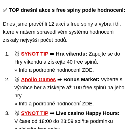
✅
TOP dnešní akce s free spiny podle hodnocení:
Dnes jsme prověřili 12 akcí s free spiny a vybrali tři,
které v našem spravedlivém systému hodnocení
získaly nejvyšší počet bodů.
🥇
SYNOT TIP
➡️
Hra víkendu:
Zapojte se do
Hry víkendu a získejte 40 free spinů.
» Info a podrobné hodnocení
ZDE
.
🥈
Apollo Games
➡️
Bonus Market:
Vyberte si
výrobce her a získejte až 100 free spinů na jeho
hry.
» Info a podrobné hodnocení
ZDE
.
🥉
SYNOT TIP
➡️
Live casino Happy Hours:
V čase od 18:00 do 23:59 splňte podmínku