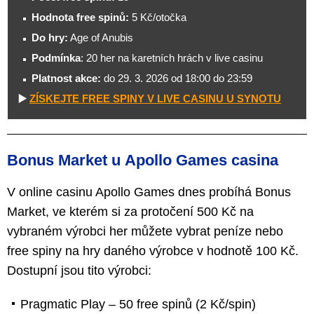
Hodnota free spinů:
5 Kč/otočka
Do hry:
Age of Anubis
Podmínka
: 20 her na karetních hrách v live casinu
Platnost akce:
do 29. 3. 2026 od 18:00 do 23:59
▶️
ZÍSKEJTE FREE SPINY V LIVE CASINU U SYNOTU
Bonus Market u Apollo Games casina
V online casinu Apollo Games dnes probíhá Bonus
Market, ve kterém si za protočení 500 Kč na
vybraném výrobci her můžete vybrat peníze nebo
free spiny na hry daného výrobce v hodnotě 100 Kč.
Dostupní jsou tito výrobci:
Pragmatic Play – 50 free spinů (2 Kč/spin)