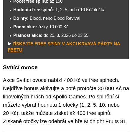
Počet free spinů:
až 150
Hodnota free spinů:
1, 2, 5, nebo 10 Kč/otočka
Do hry:
Blood, nebo Blood Revival
Podmínka
: sázky 10 000 Kč
Platnost akce:
do 29. 3. 2026 do 23:59
▶️
ZÍSKEJTE FREE SPINY V AKCI KRVAVÁ PÁRTY NA
FBETU
Svítící ovoce
Akce Svítící ovoce nabízí 400 Kč ve free spinech.
Nejdříve bonus aktivujte a poté protočte 30 000 Kč na
libovolných hrách od Apollo Games. Po splnění si
můžete vybrat hodnotu 1 otočky (1, 2, 5, 10, nebo
20 Kč), takže můžete získat až 400 free spinů.
Získané otočky lze odehrát ve hře Midnight Fruits 81.