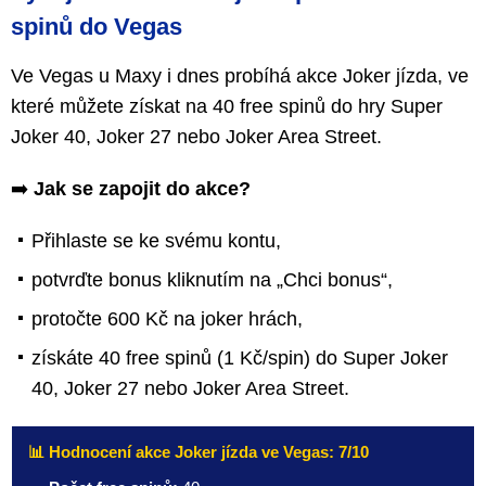
spinů do Vegas
Ve Vegas u Maxy i dnes probíhá akce Joker jízda, ve
které můžete získat na 40 free spinů do hry Super
Joker 40, Joker 27 nebo Joker Area Street.
➡️
Jak se zapojit do akce?
Přihlaste se ke svému kontu,
potvrďte bonus kliknutím na „Chci bonus“,
protočte 600 Kč na joker hrách,
získáte 40 free spinů (1 Kč/spin) do Super Joker
40, Joker 27 nebo Joker Area Street.
📊 Hodnocení akce Joker jízda ve Vegas: 7/10