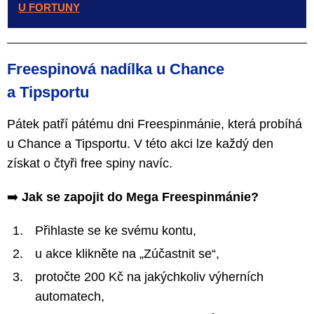
U FORTUNY
Freespinová nadílka u Chance
a Tipsportu
Pátek patří pátému dni Freespinmánie, která probíhá
u Chance a Tipsportu. V této akci lze každý den
získat o čtyři free spiny navíc.
➡️
Jak se zapojit do Mega Freespinmánie?
Přihlaste se ke svému kontu,
u akce klikněte na „Zúčastnit se“,
protočte 200 Kč na jakýchkoliv výherních
automatech,