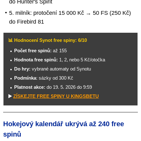
do Hunter's Spirit
5. milník: protočení 15 000 Kč → 50 FS (250 Kč)
do Firebird 81
📊 Hodnocení Synot free spiny: 6/10
Počet free spinů:
až 155
Hodnota free spinů:
1, 2, nebo 5 Kč/otočka
Do hry:
vybrané automaty od Synotu
Podmínka
: sázky od 300 Kč
Platnost akce:
do 19. 5. 2026 do 9:59
▶️
ZÍSKEJTE FREE SPINY U KINGSBETU
Hokejový kalendář ukrývá až 240 free
spinů