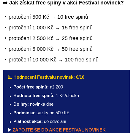
➡️
Jak získat free spiny v akci Festival novinek?
protočení 500 Kč → 10 free spinů
protočení 1 000 Kč → 15 free spinů
protočení 2 500 Kč → 25 free spinů
protočení 5 000 Kč → 50 free spinů
protočení 10 000 Kč → 100 free spinů
📊 Hodnocení Festivalu novinek: 6/10
Počet free spinů:
až 200
Hodnota free spinů:
1 Kč/otočka
Do hry:
novinka dne
Podmínka
: sázky od 500 Kč
Platnost akce:
do odvolání
▶️
ZAPOJTE SE DO AKCE FESTIVAL NOVINEK