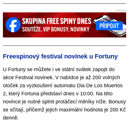
Freespinový festival novinek u Fortuny
U Fortuny se můžete i ve státní svátek zapojit do
akce Festival novinek. V nabídce je až 200 volných
otoček za vyzkoušení automatu Dia De Los Muertos
2, který Fortuna představí dnes v 10:00. Na této
novince je nutné splnit protáčecí milníky níže. Bonusy
se sčítají, přičemž jejich maximální hodnota je 200 Kč
denně.