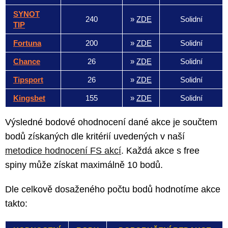
SYNOT
240
»
ZDE
Solidní
TIP
Fortuna
200
»
ZDE
Solidní
Chance
26
»
ZDE
Solidní
Tipsport
26
»
ZDE
Solidní
Kingsbet
155
»
ZDE
Solidní
Výsledné bodové ohodnocení dané akce je součtem
bodů získaných dle kritérií uvedených v naší
metodice hodnocení FS akcí
. Každá akce s free
spiny může získat maximálně 10 bodů.
Dle celkově dosaženého počtu bodů hodnotíme akce
takto: