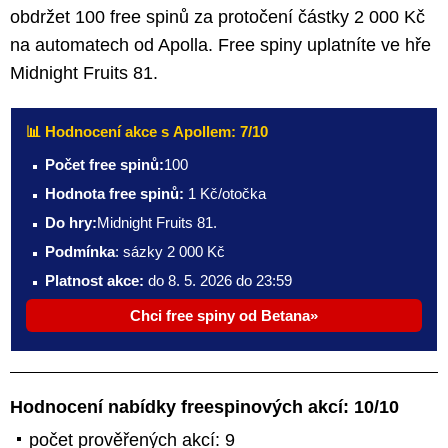
obdržet 100 free spinů za protočení částky 2 000 Kč
na automatech od Apolla. Free spiny uplatníte ve hře
Midnight Fruits 81.
📊 Hodnocení akce s Apollem: 7/10
Počet free spinů:
100
Hodnota free spinů:
1 Kč/otočka
Do hry:
Midnight Fruits 81.
Podmínka
: sázky 2 000 Kč
Platnost akce:
do 8. 5. 2026 do 23:59
Chci free spiny od Betana
Hodnocení nabídky freespinových akcí: 10/10
počet prověřených akcí: 9