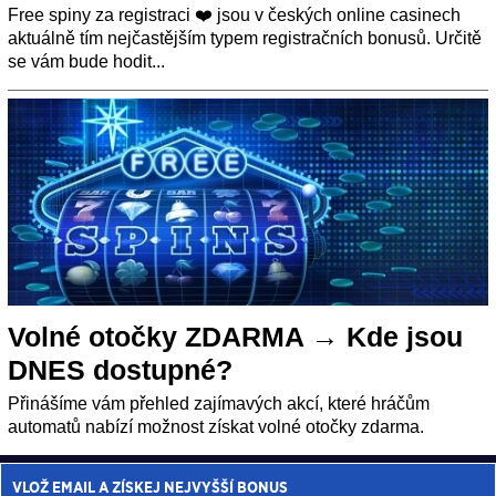
Free spiny za registraci ❤️ jsou v českých online casinech
aktuálně tím nejčastějším typem registračních bonusů. Určitě
se vám bude hodit...
Volné otočky ZDARMA → Kde jsou
DNES dostupné?
Přinášíme vám přehled zajímavých akcí, které hráčům
automatů nabízí možnost získat volné otočky zdarma.
VLOŽ EMAIL A ZÍSKEJ NEJVYŠŠÍ BONUS