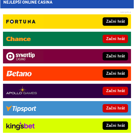
NEJLEPŠÍ ONLINE CASINA
Začni hrát
Začni hrát
Začni hrát
Začni hrát
Začni hrát
Začni hrát
Začni hrát