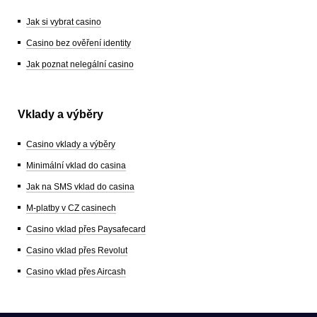
Jak si vybrat casino
Casino bez ověření identity
Jak poznat nelegální casino
Vklady a výběry
Casino vklady a výběry
Minimální vklad do casina
Jak na SMS vklad do casina
M-platby v CZ casinech
Casino vklad přes Paysafecard
Casino vklad přes Revolut
Casino vklad přes Aircash