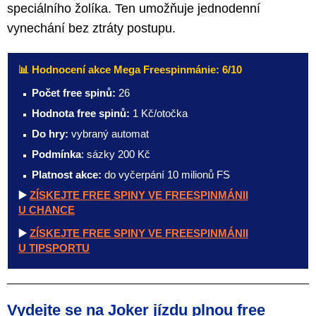
speciálního žolíka. Ten umožňuje jednodenní
vynechání bez ztráty postupu.
📊 Hodnocení akce Mega Freespinmánie: 6/10
Počet free spinů:
26
Hodnota free spinů:
1 Kč/otočka
Do hry:
vybraný automat
Podmínka
: sázky 200 Kč
Platnost akce:
do vyčerpání 10 milionů FS
▶️
ZÍSKEJTE FREE SPINY VE FREESPINMÁNII
U CHANCE
▶️
ZÍSKEJTE FREE SPINY VE FREESPINMÁNII
U TIPSPORTU
Vydejte se na Joker jízdu plnou free