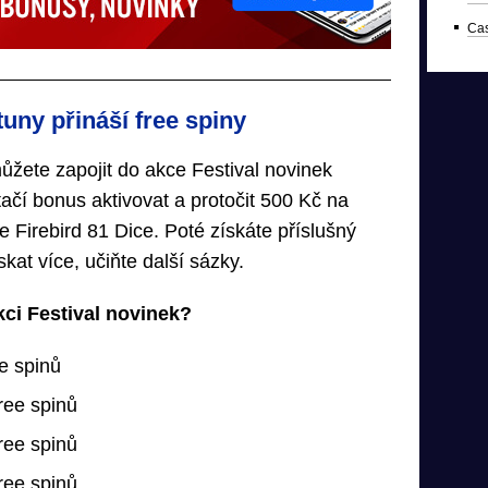
Cas
tuny přináší free spiny
ůžete zapojit do akce Festival novinek
tačí bonus aktivovat a protočit 500 Kč na
 Firebird 81 Dice. Poté získáte příslušný
skat více, učiňte další sázky.
kci Festival novinek?
e spinů
ree spinů
ree spinů
ree spinů