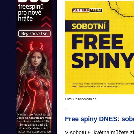
Foto: Casinoarena.cz
Free spiny DNES: sobo
V sobotu 9. května můžete zí