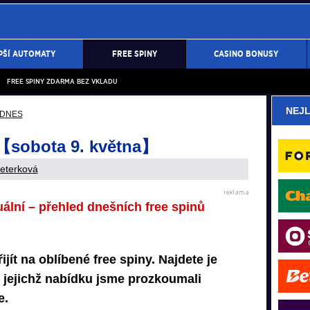
PŠÍ AUTOMATY
FREE SPINY
CASINO BONUSY
FREE SPINY ZDARMA BEZ VKLADU
NEJL
y DNES
【sobota 9. května】
eterková
uální – přehled dnešních free spinů
řijít na oblíbené free spiny. Najdete je
 jejichž nabídku jsme prozkoumali
e.