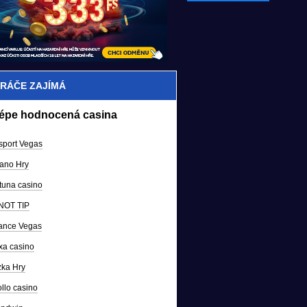
RÁČE ZAJÍMÁ
lépe hodnocená casina
sport Vegas
ano Hry
tuna casino
NOT TIP
ance Vegas
a casino
ka Hry
llo casino