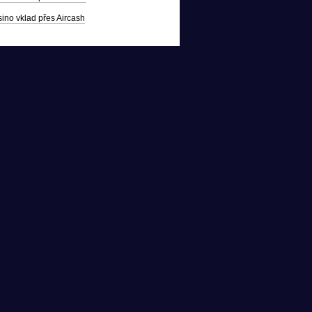
ino vklad přes Aircash