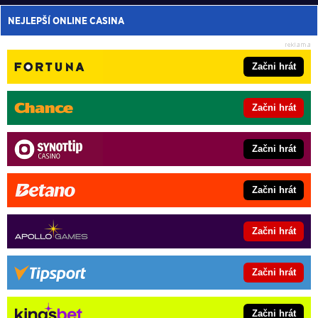
NEJLEPŠÍ ONLINE CASINA
Začni hrát
Začni hrát
Začni hrát
Začni hrát
Začni hrát
Začni hrát
Začni hrát