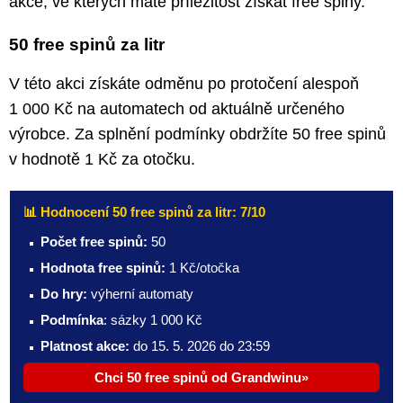
akce, ve kterých máte příležitost získat free spiny.
50 free spinů za litr
V této akci získáte odměnu po protočení alespoň
1 000 Kč na automatech od aktuálně určeného
výrobce. Za splnění podmínky obdržíte 50 free spinů
v hodnotě 1 Kč za otočku.
📊 Hodnocení 50 free spinů za litr: 7/10
Počet free spinů:
50
Hodnota free spinů:
1 Kč/otočka
Do hry:
výherní automaty
Podmínka
: sázky 1 000 Kč
Platnost akce:
do 15. 5. 2026 do 23:59
Chci 50 free spinů od Grandwinu