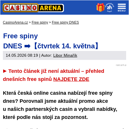
CasinoArena.cz
>
Free spiny
>
Free spiny DNES
Free spiny
DNES ➡️【čtvrtek 14. května】
14.05.2026 08:19
| Autor:
Libor Minařík
Tento článek již není aktuální – přehled
dnešních free spinů
NAJDETE ZDE
Která česká online casina nabízejí free spiny
dnes? Porovnali jsme aktuální promo akce
u našich partnerských casin a vybrali nabídky,
které podle nás stojí za pozornost.