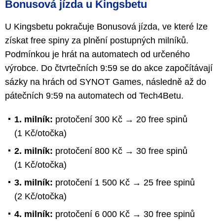
Bonusová jízda u Kingsbetu
U Kingsbetu pokračuje Bonusová jízda, ve které lze
získat free spiny za plnění postupných milníků.
Podmínkou je hrát na automatech od určeného
výrobce. Do čtvrtečních 9:59 se do akce započítávají
sázky na hrách od SYNOT Games, následně až do
pátečních 9:59 na automatech od Tech4Betu.
1. milník:
protočení 300 Kč → 20 free spinů
(1 Kč/otočka)
2. milník:
protočení 800 Kč → 30 free spinů
(1 Kč/otočka)
3. milník:
protočení 1 500 Kč → 25 free spinů
(2 Kč/otočka)
4. milník:
protočení 6 000 Kč → 30 free spinů