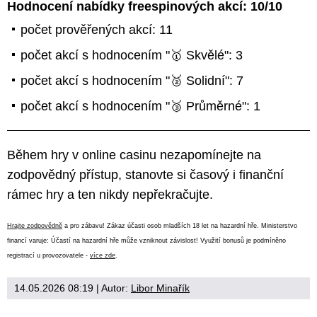
Hodnocení nabídky freespinových akcí: 10/10
počet prověřených akcí: 11
počet akcí s hodnocením "🥇 Skvělé": 3
počet akcí s hodnocením "🥈 Solidní": 7
počet akcí s hodnocením "🥉 Průměrné": 1
Během hry v online casinu nezapomínejte na
zodpovědný přístup, stanovte si časový i finanční
rámec hry a ten nikdy nepřekračujte.
Hrajte zodpovědně
a pro zábavu! Zákaz účasti osob mladších 18 let na hazardní hře. Ministerstvo
financí varuje: Účastí na hazardní hře může vzniknout závislost! Využití bonusů je podmíněno
registrací u provozovatele -
více zde
.
14.05.2026 08:19
| Autor:
Libor Minařík