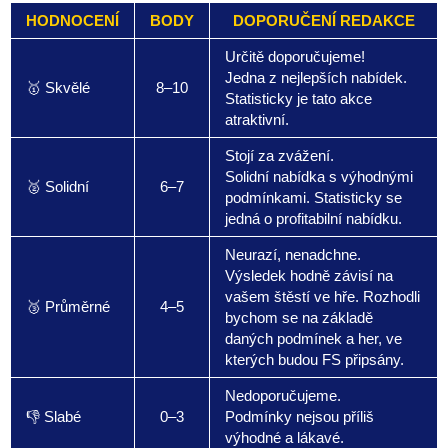
HODNOCENÍ
BODY
DOPORUČENÍ REDAKCE
Určitě doporučujeme!
Jedna z nejlepších nabídek.
🥇 Skvělé
8–10
Statisticky je tato akce
atraktivní.
Stojí za zvážení.
Solidní nabídka s výhodnými
🥈 Solidní
6–7
podmínkami. Statisticky se
jedná o profitabilní nabídku.
Neurazí, nenadchne.
Výsledek hodně závisí na
vašem štěstí ve hře. Rozhodli
🥉 Průměrné
4–5
bychom se na základě
daných podmínek a her, ve
kterých budou FS připsány.
Nedoporučujeme.
👎 Slabé
0–3
Podmínky nejsou příliš
výhodné a lákavé.