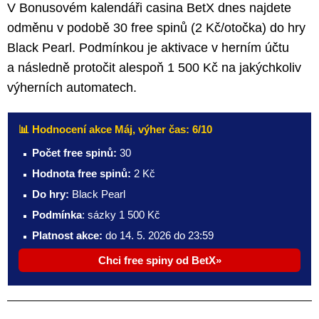
V Bonusovém kalendáři casina BetX dnes najdete
odměnu v podobě 30 free spinů (2 Kč/otočka) do hry
Black Pearl. Podmínkou je aktivace v herním účtu
a následně protočit alespoň 1 500 Kč na jakýchkoliv
výherních automatech.
📊 Hodnocení akce Máj, výher čas: 6/10
Počet free spinů:
30
Hodnota free spinů:
2 Kč
Do hry:
Black Pearl
Podmínka
: sázky 1 500 Kč
Platnost akce:
do 14. 5. 2026 do 23:59
Chci free spiny od BetX