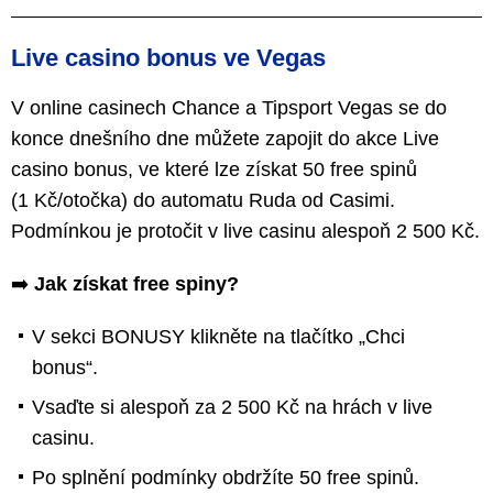
Live casino bonus ve Vegas
V online casinech Chance a Tipsport Vegas se do
konce dnešního dne můžete zapojit do akce Live
casino bonus, ve které lze získat 50 free spinů
(1 Kč/otočka) do automatu Ruda od Casimi.
Podmínkou je protočit v live casinu alespoň 2 500 Kč.
➡️
Jak získat free spiny?
V sekci BONUSY klikněte na tlačítko „Chci
bonus“.
Vsaďte si alespoň za 2 500 Kč na hrách v live
casinu.
Po splnění podmínky obdržíte 50 free spinů.