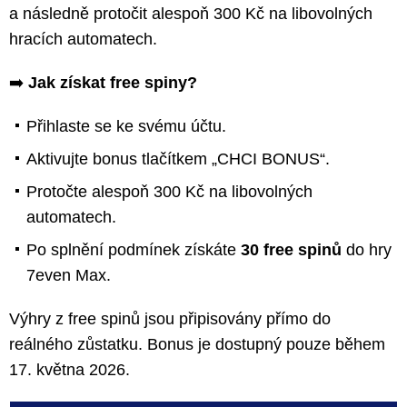
a následně protočit alespoň 300 Kč na libovolných
hracích automatech.
➡️
Jak získat free spiny?
Přihlaste se ke svému účtu.
Aktivujte bonus tlačítkem „CHCI BONUS“.
Protočte alespoň 300 Kč na libovolných
automatech.
Po splnění podmínek získáte
30 free spinů
do hry
7even Max.
Výhry z free spinů jsou připisovány přímo do
reálného zůstatku. Bonus je dostupný pouze během
17. května 2026.