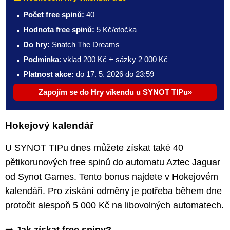
Počet free spinů:
40
Hodnota free spinů:
5 Kč/otočka
Do hry:
Snatch The Dreams
Podmínka
: vklad 200 Kč + sázky 2 000 Kč
Platnost akce:
do 17. 5. 2026 do 23:59
Zapojím se do Hry víkendu u SYNOT TIPu
Hokejový kalendář
U SYNOT TIPu dnes můžete získat také 40
pětikorunových free spinů do automatu Aztec Jaguar
od Synot Games. Tento bonus najdete v Hokejovém
kalendáři. Pro získání odměny je potřeba během dne
protočit alespoň 5 000 Kč na libovolných automatech.
➡️
Jak získat free spiny?