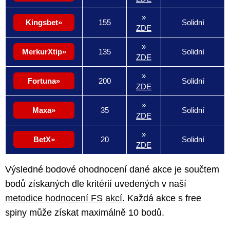
»
Kingsbet
155
Solidní
ZDE
»
MerkurXtip
135
Solidní
ZDE
»
Fortuna
200
Solidní
ZDE
»
Maxa
35
Solidní
ZDE
»
BetX
20
Solidní
ZDE
Výsledné bodové ohodnocení dané akce je součtem
bodů získaných dle kritérií uvedených v naší
metodice hodnocení FS akcí
. Každá akce s free
spiny může získat maximálně 10 bodů.