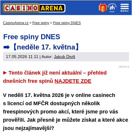
CasinoArena.cz
>
Free spiny
>
Free spiny DNES
Free spiny DNES
➡️【neděle 17. května】
17.05.2026 11:11
| Autor:
Jakub Diviš
Tento článek již není aktuální – přehled
dnešních free spinů
NAJDETE ZDE
V neděli 17. května 2026 je v online casinech
s licencí od MFČR dostupných několik
freespinových promo akcí, které jsme pro vás
prověřili. Jak přesně je můžete získat a které akce
jsou nejzajímavější?