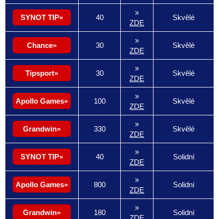
»
SYNOT TIP
40
Skvělé
ZDE
»
Chance
30
Skvělé
ZDE
»
Tipsport
30
Skvělé
ZDE
»
Apollo Games
100
Skvělé
ZDE
»
Grandwin
330
Skvělé
ZDE
»
SYNOT TIP
40
Solidní
ZDE
»
Apollo Games
800
Solidní
ZDE
»
Grandwin
180
Solidní
ZDE