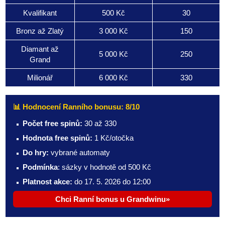
Kvalifikant
500 Kč
30
Bronz až Zlatý
3 000 Kč
150
Diamant až
5 000 Kč
250
Grand
Milionář
6 000 Kč
330
📊 Hodnocení Ranního bonusu: 8/10
Počet free spinů:
30 až 330
Hodnota free spinů:
1 Kč/otočka
Do hry:
vybrané automaty
Podmínka
: sázky v hodnotě od 500 Kč
Platnost akce:
do 17. 5. 2026 do 12:00
Chci Ranní bonus u Grandwinu