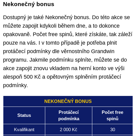
Nekonečný bonus
Dostupný je také Nekonečný bonus. Do této akce se
můžete zapojit kdykoli během dne, a to dokonce
opakovaně. Počet free spinů, které získáte, tak záleží
pouze na vás. I v tomto případě je potřeba plnit
protáčecí podmínky dle věrnostního Grandwin
programu. Jakmile podmínku splníte, můžete se do
akce zapojit znovu vkladem na herní konto ve výši
alespoň 500 Kč a opětovným splněním protáčecí
podmínky.
NEKONEČNÝ BONUS
Protáčecí
Počet free
Status
podmínka
spinů
Kvalifikant
2 000 Kč
30