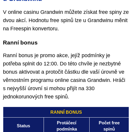
V online casinu Grandwin můžete získat free spiny ze
dvou akcí. Hodnotu free spinů lze u Grandwinu měnit
na Freespin konvertoru.
Ranní bonus
Ranní bonus je promo akce, jejíž podmínky je
potřeba splnit do 12:00. Do této chvíle je nezbytné
bonus aktivovat a protočit částku dle vaší úrovně ve
věrnostním programu online casina Grandwin. Hráči
s nejvyšší úrovní si mohou přijít na 330
jednokorunových free spinů.
RANNÍ BONUS
Protáčecí
Počet free
Status
podmínka
spinů