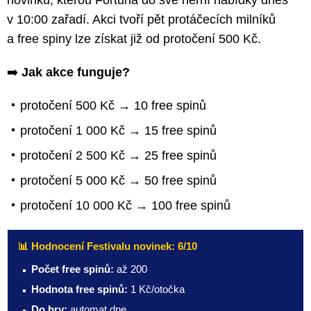
v 10:00 zařadí. Akci tvoří pět protáčecích milníků
a free spiny lze získat již od protočení 500 Kč.
➡️
Jak akce funguje?
protočení 500 Kč → 10 free spinů
protočení 1 000 Kč → 15 free spinů
protočení 2 500 Kč → 25 free spinů
protočení 5 000 Kč → 50 free spinů
protočení 10 000 Kč → 100 free spinů
📊 Hodnocení Festivalu novinek: 6/10
Počet free spinů:
až 200
Hodnota free spinů:
1 Kč/otočka
Do hry:
automat dne