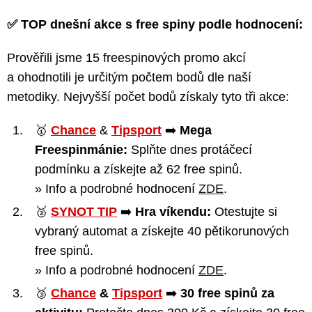
✅ TOP dnešní akce s free spiny podle hodnocení:
Prověřili jsme 15 freespinových promo akcí
a ohodnotili je určitým počtem bodů dle naší
metodiky. Nejvyšší počet bodů získaly tyto tři akce:
🥇
Chance
&
Tipsport
➡️
Mega
Freespinmánie:
Splňte dnes protáčecí
podmínku a získejte až 62 free spinů.
» Info a podrobné hodnocení
ZDE
.
🥈
SYNOT TIP
➡️
Hra víkendu:
Otestujte si
vybraný automat a získejte 40 pětikorunových
free spinů.
» Info a podrobné hodnocení
ZDE
.
🥉
Chance
&
Tipsport
➡️
30 free spinů za