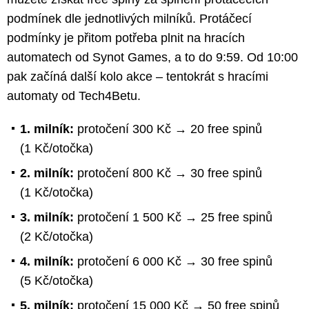
podmínek dle jednotlivých milníků. Protáčecí
podmínky je přitom potřeba plnit na hracích
automatech od Synot Games, a to do 9:59. Od 10:00
pak začíná další kolo akce – tentokrát s hracími
automaty od Tech4Betu.
1. milník:
protočení 300 Kč → 20 free spinů
(1 Kč/otočka)
2. milník:
protočení 800 Kč → 30 free spinů
(1 Kč/otočka)
3. milník:
protočení 1 500 Kč → 25 free spinů
(2 Kč/otočka)
4. milník:
protočení 6 000 Kč → 30 free spinů
(5 Kč/otočka)
5. milník:
protočení 15 000 Kč → 50 free spinů