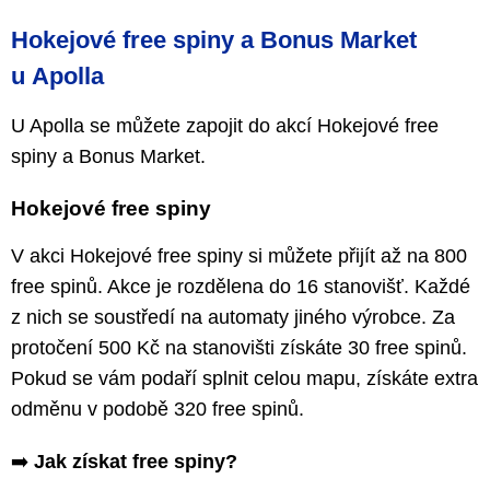
Hokejové free spiny a Bonus Market
u Apolla
U Apolla se můžete zapojit do akcí Hokejové free
spiny a Bonus Market.
Hokejové free spiny
V akci Hokejové free spiny si můžete přijít až na 800
free spinů. Akce je rozdělena do 16 stanovišť. Každé
z nich se soustředí na automaty jiného výrobce. Za
protočení 500 Kč na stanovišti získáte 30 free spinů.
Pokud se vám podaří splnit celou mapu, získáte extra
odměnu v podobě 320 free spinů.
➡️
Jak získat free spiny?