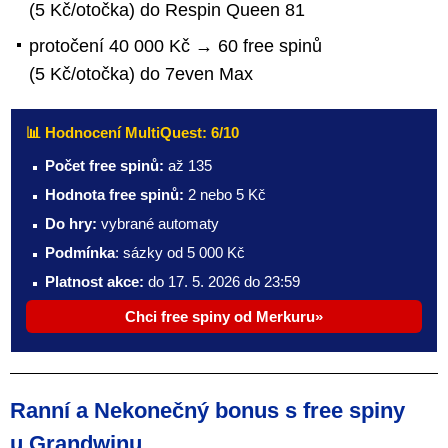
(5 Kč/otočka) do Respin Queen 81
protočení 40 000 Kč → 60 free spinů
(5 Kč/otočka) do 7even Max
📊 Hodnocení MultiQuest: 6/10
Počet free spinů:
až 135
Hodnota free spinů:
2 nebo 5 Kč
Do hry:
vybrané automaty
Podmínka
: sázky od 5 000 Kč
Platnost akce:
do 17. 5. 2026 do 23:59
Chci free spiny od Merkuru
Ranní a Nekonečný bonus s free spiny
u Grandwinu