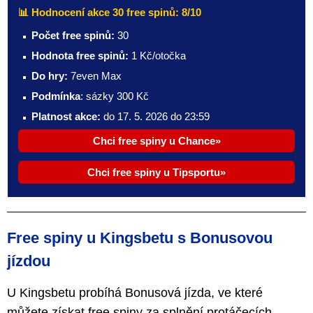
📊 Hodnocení akce 30 free spinů: 8/10
Počet free spinů:
30
Hodnota free spinů:
1 Kč/otočka
Do hry:
7even Max
Podmínka
: sázky 300 Kč
Platnost akce:
do 17. 5. 2026 do 23:59
Chci free spiny u Chance
Chci free spiny u Tipsportu
Free spiny u Kingsbetu s Bonusovou
jízdou
U Kingsbetu probíhá Bonusová jízda, ve které
můžete získat free spiny za splnění protáčecích