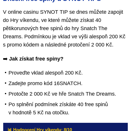
V online casinu SYNOT TIP se dnes můžete zapojit
do Hry víkendu, ve které můžete získat 40
pětikorunových free spinů do hry Snatch The
Dreams. Podmínkou je vklad ve výši alespoň 200 Kč
s promo kódem a následné protočení 2 000 Kč.
➡️
Jak získat free spiny?
Proveďte vklad alespoň 200 Kč.
Zadejte promo kód 16SNATCH.
Protočte 2 000 Kč ve hře Snatch The Dreams.
Po splnění podmínek získáte 40 free spinů
v hodnotě 5 Kč na otočku.
📊 Hodnocení Hry víkendu: 8/10