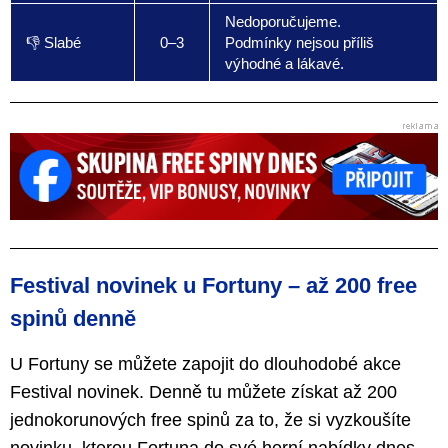
Nedoporučujeme.
👎 Slabé
0–3
Podmínky nejsou příliš
výhodné a lákavé.
Festival novinek u Fortuny – až 200 free
spinů denně
U Fortuny se můžete zapojit do dlouhodobé akce
Festival novinek. Denně tu můžete získat až 200
jednokorunových free spinů za to, že si vyzkoušíte
novinku, kterou Fortuna do své herní nabídky dnes