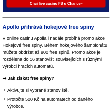
Chci live casino FS u Chance
Apollo přihrává hokejové free spiny
V online casinu Apolla i nadále probíhá promo akce
Hokejové free spiny. Během hokejového šampionátu
můžete obdržet až 800 free spinů. Promo akce je
rozdělena do 16 stanovišť souvisejících s různými
výrobci hracích automatů.
➡️
Jak získat free spiny?
Aktivujte si vybrané stanoviště.
Protočte 500 Kč na automatech od daného
výrobce.