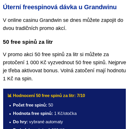
Úterní freespinová dávka u Grandwinu
V online casinu Grandwin se dnes můžete zapojit do
dvou tradičních promo akcí.
50 free spinů za litr
V promo akci 50 free spinů za litr si můžete za
protočení 1 000 Kč vyzvednout 50 free spinů. Nejprve
je třeba aktivovat bonus. Volná zatočení mají hodnotu
1 Kč na spin.
📊 Hodnocení 50 free spinů za litr: 7/10
Počet free spinů:
50
Hodnota free spinů:
1 Kč/otočka
Do hry:
vybrané automaty