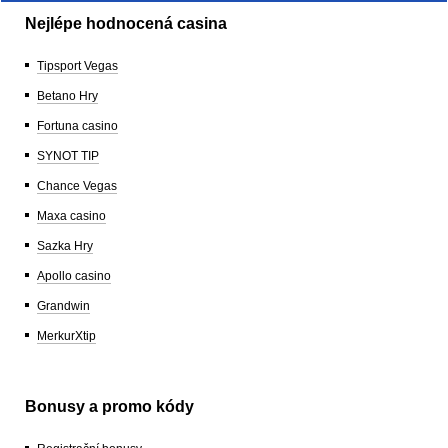
Nejlépe hodnocená casina
Tipsport Vegas
Betano Hry
Fortuna casino
SYNOT TIP
Chance Vegas
Maxa casino
Sazka Hry
Apollo casino
Grandwin
MerkurXtip
Bonusy a promo kódy