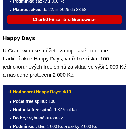
Podmínka
: sázky 1 000 Kč
Platnost akce:
do 22. 5. 2026 do 23:59
Chci 50 FS za litr u Grandwinu
Happy Days
U Grandwinu se můžete zapojit také do druhé
tradiční akce Happy Days, v níž lze získat 100
jednokorunových free spinů za vklad ve výši 1 000 Kč
a následné protočení 2 000 Kč.
📊 Hodnocení Happy Days: 4/10
Počet free spinů:
100
Hodnota free spinů:
1 Kč/otočka
Do hry:
vybrané automaty
Podmínka
: vklad 1 000 Kč a sázky 2 000 Kč