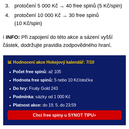
protočení 5 000 Kč → 40 free spinů (5 Kč/spin)
protočení 10 000 Kč → 30 free spinů
(10 Kč/spin)
ℹ️
INFO:
Při zapojení do této akce a sázení vyšší
částek, dodržujte pravidla zodpovědného hraní.
📊 Hodnocení akce Hokejový kalendář: 7/10
Počet free spinů:
až 105
Hodnota free spinů:
5 nebo 10 Kč/otočka
Do hry:
Fruity Gold 243
Podmínka
: sázky od 1 000 Kč
Platnost akce:
do 19. 5. do 23:59
Chci free spiny u SYNOT TIPU