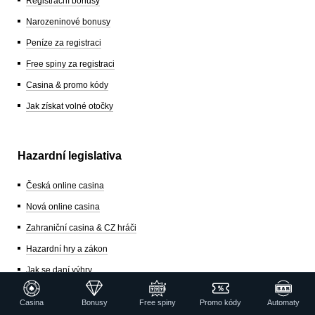
Registrační bonusy
Narozeninové bonusy
Peníze za registraci
Free spiny za registraci
Casina & promo kódy
Jak získat volné otočky
Hazardní legislativa
Česká online casina
Nová online casina
Zahraniční casina & CZ hráči
Hazardní hry a zákon
Jak se daní výhry
Casina
Bonusy
Free spiny
Promo kódy
Automaty