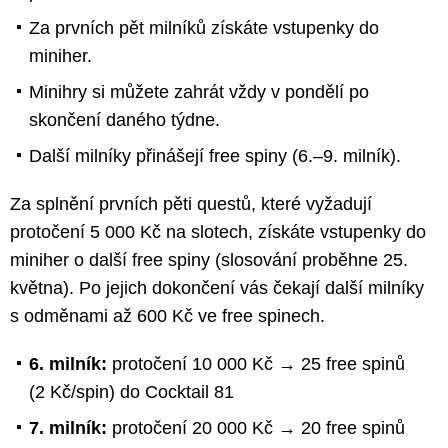
Za prvních pět milníků získáte vstupenky do
miniher.
Minihry si můžete zahrát vždy v pondělí po
skončení daného týdne.
Další milníky přinášejí free spiny (6.–9. milník).
Za splnění prvních pěti questů, které vyžadují
protočení 5 000 Kč na slotech, získáte vstupenky do
miniher o další free spiny (slosování proběhne 25.
května). Po jejich dokončení vás čekají další milníky
s odměnami až 600 Kč ve free spinech.
6. milník:
protočení 10 000 Kč → 25 free spinů
(2 Kč/spin) do Cocktail 81
7. milník:
protočení 20 000 Kč → 20 free spinů