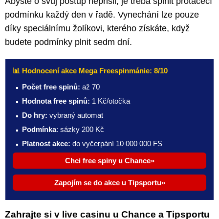
Abyste o svůj postup nepřišli, je třeba splnit protáčecí
podmínku každý den v řadě. Vynechání lze pouze
díky speciálnímu žolíkovi, kterého získáte, když
budete podmínky plnit sedm dní.
📊 Hodnocení akce Mega Freespinmánie: 8/10
Počet free spinů:
až 70
Hodnota free spinů:
1 Kč/otočka
Do hry:
vybraný automat
Podmínka
: sázky 200 Kč
Platnost akce:
do vyčerpání 10 000 000 FS
Chci free spiny u Chance
Zapojím se do akce u Tipsportu
Zahrajte si v live casinu u Chance a Tipsportu