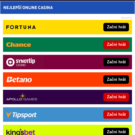
NEJLEPŠÍ ONLINE CASINA
Začni hrát
Začni hrát
Začni hrát
Začni hrát
Začni hrát
Začni hrát
Začni hrát