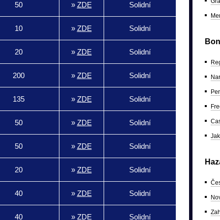
Gr
50
»
ZDE
Solidní
Mer
10
»
ZDE
Solidní
Bon
20
»
ZDE
Solidní
Reg
200
»
ZDE
Solidní
Nar
Pen
135
»
ZDE
Solidní
Fre
Cas
50
»
ZDE
Solidní
Jak
50
»
ZDE
Solidní
Haza
20
»
ZDE
Solidní
Čes
40
»
ZDE
Solidní
Nov
Zah
40
»
ZDE
Solidní