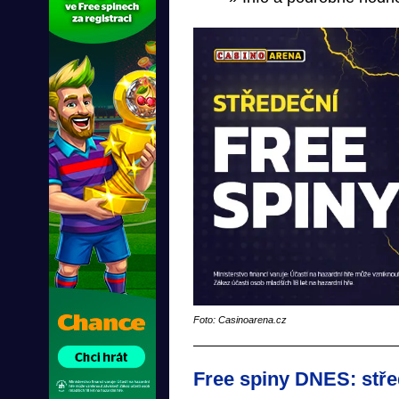
Foto: Casinoarena.cz
Free spiny DNES: stře