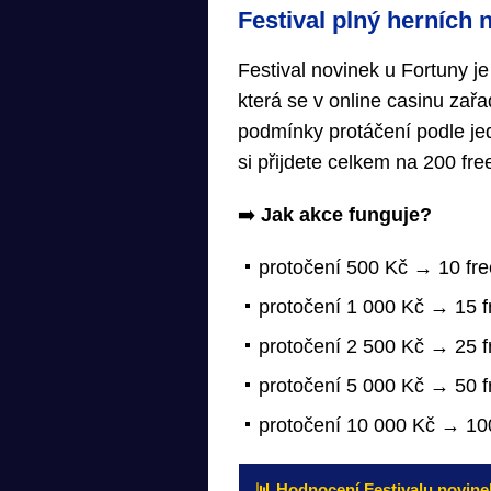
Festival plný herních 
Festival novinek u Fortuny j
která se v online casinu zařad
podmínky protáčení podle jed
si přijdete celkem na 200 fre
➡️
Jak akce funguje?
protočení 500 Kč → 10 fre
protočení 1 000 Kč → 15 f
protočení 2 500 Kč → 25 f
protočení 5 000 Kč → 50 f
protočení 10 000 Kč → 100
📊 Hodnocení Festivalu novinek