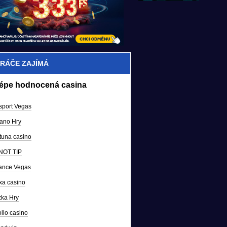
RÁČE ZAJÍMÁ
lépe hodnocená casina
sport Vegas
ano Hry
tuna casino
NOT TIP
ance Vegas
a casino
ka Hry
llo casino