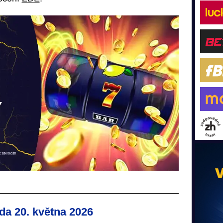
da 20. května 2026