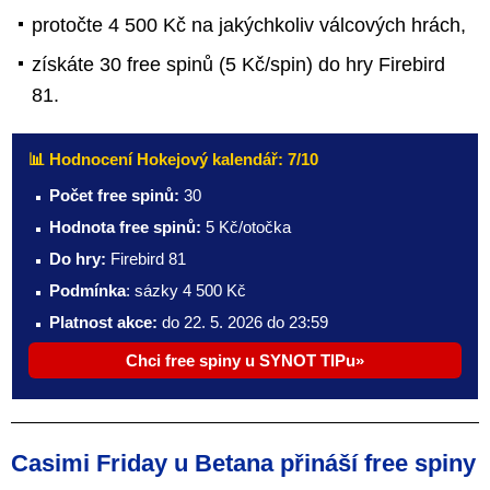
protočte 4 500 Kč na jakýchkoliv válcových hrách,
získáte 30 free spinů (5 Kč/spin) do hry Firebird
81.
📊 Hodnocení Hokejový kalendář: 7/10
Počet free spinů:
30
Hodnota free spinů:
5 Kč/otočka
Do hry:
Firebird 81
Podmínka
: sázky 4 500 Kč
Platnost akce:
do 22. 5. 2026 do 23:59
Chci free spiny u SYNOT TIPu
Casimi Friday u Betana přináší free spiny