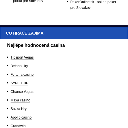
portál pre Slovákov
PokerOnline.sk - online poker
pre Slovákov
CO HRÁČE ZAJÍMÁ
Nejlépe hodnocená casina
Tipsport Vegas
Betano Hry
Fortuna casino
SYNOT TIP
Chance Vegas
Maxa casino
Sazka Hry
Apollo casino
Grandwin