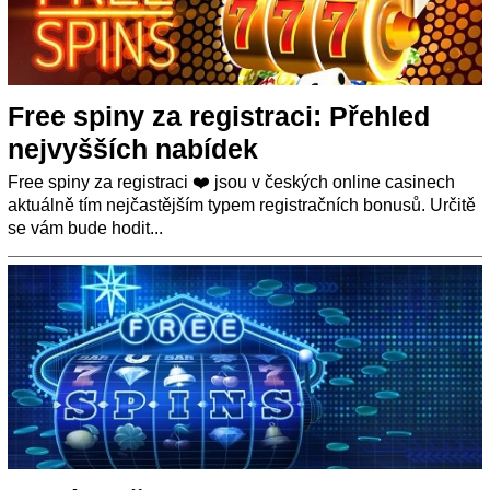
Free spiny za registraci: Přehled
nejvyšších nabídek
Free spiny za registraci ❤️ jsou v českých online casinech
aktuálně tím nejčastějším typem registračních bonusů. Určitě
se vám bude hodit...