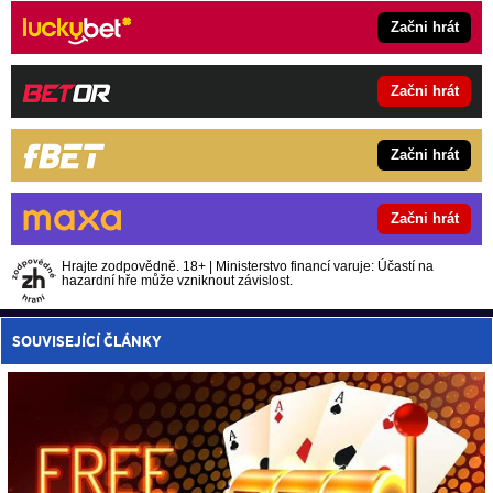
Začni hrát
Začni hrát
Začni hrát
Začni hrát
Hrajte zodpovědně. 18+ | Ministerstvo financí varuje: Účastí na
hazardní hře může vzniknout závislost.
SOUVISEJÍCÍ ČLÁNKY