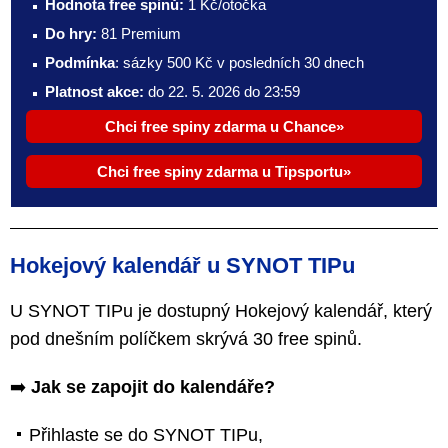
Hodnota free spinů:
1 Kč/otočka
Do hry:
81 Premium
Podmínka
: sázky 500 Kč v posledních 30 dnech
Platnost akce:
do 22. 5. 2026 do 23:59
Chci free spiny zdarma u Chance
Chci free spiny zdarma u Tipsportu
Hokejový kalendář u SYNOT TIPu
U SYNOT TIPu je dostupný Hokejový kalendář, který
pod dnešním políčkem skrývá 30 free spinů.
➡️
Jak se zapojit do kalendáře?
Přihlaste se do SYNOT TIPu,