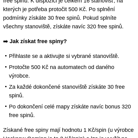
free spinů. K dispozici je celkem 16 stanovišť, na
kterých je potřeba protočit 500 Kč. Po splnění
podmínky získáte 30 free spinů. Pokud splníte
všechny stanoviště, získáte navíc 320 free spinů.
➡️
Jak získat free spiny?
Přihlaste se a aktivujte si vybrané stanoviště.
Protočte 500 Kč na automatech od daného
výrobce.
Za každé dokončené stanoviště získáte 30 free
spinů.
Po dokončení celé mapy získáte navíc bonus 320
free spinů.
Získané free spiny mají hodnotu 1 Kč/spin (u výrobce