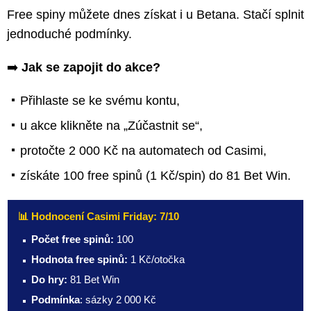
Free spiny můžete dnes získat i u Betana. Stačí splnit
jednoduché podmínky.
➡️
Jak se zapojit do akce?
Přihlaste se ke svému kontu,
u akce klikněte na „Zúčastnit se“,
protočte 2 000 Kč na automatech od Casimi,
získáte 100 free spinů (1 Kč/spin) do 81 Bet Win.
📊 Hodnocení Casimi Friday: 7/10
Počet free spinů:
100
Hodnota free spinů:
1 Kč/otočka
Do hry:
81 Bet Win
Podmínka
: sázky 2 000 Kč