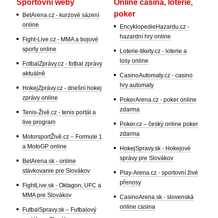
Sportovní weby
Online casina, loterie,
poker
BetArena.cz - kurzové sázení
online
EncyklopedieHazardu.cz -
hazardní hry online
Fight-Live.cz - MMA a bojové
sporty online
Loterie-tikety.cz - loterie a
losy online
FotbalZprávy.cz - fotbal zprávy
aktuálně
CasinoAutomaty.cz - casino
hry automaty
HokejZprávy.cz - dnešní hokej
zprávy online
PokerArena.cz - poker online
zdarma
Tenis-Živě.cz - tenis portál a
live program
Poker.cz – český online poker
zdarma
MotorsportŽivě.cz – Formule 1
a MotoGP online
HokejSpravy.sk - Hokejové
správy pre Slovákov
BetArena.sk - online
stávkovanie pre Slovákov
Play-Arena.cz - sportovní živé
přenosy
FightLive.sk - Oktagon, UFC a
MMA pre Slovákov
CasinoArena.sk - slovenská
online casina
FutbalSpravy.sk – Futbalový