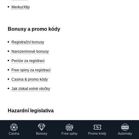
MerkurXtip
Bonusy a promo kódy
Registrační bonusy
Narozeninové bonusy
Peníze za registraci
Free spiny za registraci
Casina & promo kódy
Jak získat volné otočky
Hazardní legislativa
Česká online casina
Nová online casina
Casina
Bonusy
Free spiny
Promo kódy
Automaty