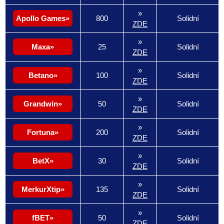
»
Apollo Games
800
Solidní
ZDE
»
Maxa
25
Solidní
ZDE
»
Betano
100
Solidní
ZDE
»
Grandwin
50
Solidní
ZDE
»
Fortuna
200
Solidní
ZDE
»
BetX
30
Solidní
ZDE
»
MerkurXtip
135
Solidní
ZDE
»
fBET
50
Solidní
ZDE