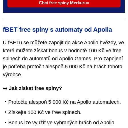
Chci free spiny Merkuru
fBET free spiny s automaty od Apolla
U fBETu se můžete zapojit do akce Apollo hvězdy, ve
které můžete získat bonus v hodnotě 100 Kč ve free
spinech do automatů od Apollo Games. Pro zapojení
je potřeba protočit alespoň 5 000 Kč na hrách tohoto
výrobce.
➡️
Jak získat free spiny?
Protočte alespoň 5 000 Kč na Apollo automatech.
Získejte 100 Kč ve free spinech.
Bonus lze využít ve vybraných hrách od Apollo