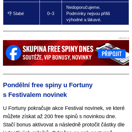
Nedoporučujeme.
👎 Slabé
0–3
Podmínky nejsou příliš
výhodné a lákavé.
Pondělní free spiny u Fortuny
s Festivalem novinek
U Fortuny pokračuje akce Festival novinek, ve které
můžete získat až 200 free spinů s novinkou dne.
Stačí bonus aktivovat a následně protočit částky dle