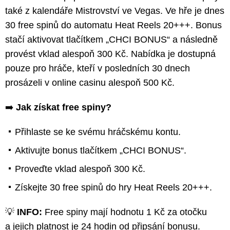
také z kalendáře Mistrovství ve Vegas. Ve hře je dnes
30 free spinů do automatu Heat Reels 20+++. Bonus
stačí aktivovat tlačítkem „CHCI BONUS“ a následně
provést vklad alespoň 300 Kč. Nabídka je dostupná
pouze pro hráče, kteří v posledních 30 dnech
prosázeli v online casinu alespoň 500 Kč.
➡️
Jak získat free spiny?
Přihlaste se ke svému hráčskému kontu.
Aktivujte bonus tlačítkem „CHCI BONUS“.
Proveďte vklad alespoň 300 Kč.
Získejte 30 free spinů do hry Heat Reels 20+++.
💡
INFO:
Free spiny mají hodnotu 1 Kč za otočku
a jejich platnost je 24 hodin od připsání bonusu.