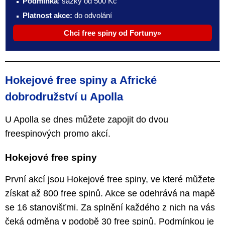
Podmínka
: sázky od 500 Kč
Platnost akce:
do odvolání
Chci free spiny od Fortuny
Hokejové free spiny a Africké
dobrodružství u Apolla
U Apolla se dnes můžete zapojit do dvou
freespinových promo akcí.
Hokejové free spiny
První akcí jsou Hokejové free spiny, ve které můžete
získat až 800 free spinů. Akce se odehrává na mapě
se 16 stanovišťmi. Za splnění každého z nich na vás
čeká odměna v podobě 30 free spinů. Podmínkou je