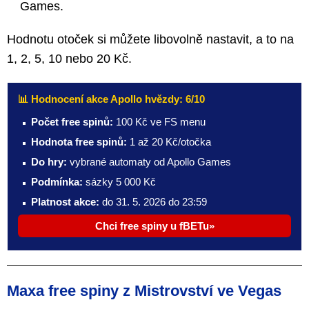
Games.
Hodnotu otoček si můžete libovolně nastavit, a to na
1, 2, 5, 10 nebo 20 Kč.
📊 Hodnocení akce Apollo hvězdy: 6/10
Počet free spinů:
100 Kč ve FS menu
Hodnota free spinů:
1 až 20 Kč/otočka
Do hry:
vybrané automaty od Apollo Games
Podmínka:
sázky 5 000 Kč
Platnost akce:
do 31. 5. 2026 do 23:59
Chci free spiny u fBETu
Maxa free spiny z Mistrovství ve Vegas