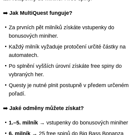
➡️
Jak MultiQuest funguje?
Za prvních pět milníků získáte vstupenky do
bonusových miniher.
Každý milník vyžaduje protočení určité částky na
automatech.
Po splnění vyšších úrovní získáte free spiny do
vybraných her.
Questy je nutné plnit postupně v předem určeném
pořadí.
➡️
Jaké odměny můžete získat?
1.–5. milník
→ vstupenky do bonusových miniher
6. milník
→ 25 free spinů do Big Bass Bonanza