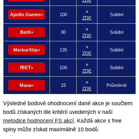
ZDE
»
Apollo Games
100
Solidní
ZDE
»
BetX
30
Solidní
ZDE
»
MerkurXtip
135
Solidní
ZDE
»
fBET
100
Solidní
ZDE
»
Maxa
15
Průměrné
ZDE
Výsledné bodové ohodnocení dané akce je součtem
bodů získaných dle kritérií uvedených v naší
metodice hodnocení FS akcí
. Každá akce s free
spiny může získat maximálně 10 bodů.