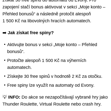
zapojení stačí bonus aktivovat v sekci „Moje konto –
Přehled bonusů“ a následně protočit alespoň
1 500 Kč na libovolných hracích automatech.
➡️
Jak získat free spiny?
Aktivujte bonus v sekci „Moje konto – Přehled
bonusů“.
Protočte alespoň 1 500 Kč na výherních
automatech.
Získejte 30 free spinů v hodnotě 2 Kč za otočku.
Free spiny lze využít na automaty od Evony.
💡
INFO:
Do akce se nezapočítávají vybrané hry jako
Thunder Roulette, Virtual Roulette nebo crash hry.