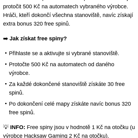
protočit 500 Kč na automatech vybraného výrobce.
Hráči, kteří dokončí všechna stanoviště, navíc získají
extra bonus 320 free spinů.
➡️
Jak získat free spiny?
Přihlaste se a aktivujte si vybrané stanoviště.
Protočte 500 Kč na automatech od daného
výrobce.
Za každé dokončené stanoviště získáte 30 free
spinů.
Po dokončení celé mapy získáte navíc bonus 320
free spinů.
💡
INFO:
Free spiny jsou v hodnotě 1 Kč na otočku (u
výrobce Hacksaw Gaming 2 Kč na otočku).