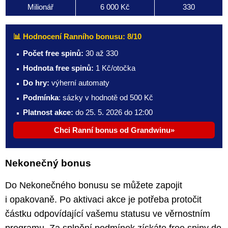
Milionář
6 000 Kč
330
📊 Hodnocení Ranního bonusu: 8/10
Počet free spinů:
30 až 330
Hodnota free spinů:
1 Kč/otočka
Do hry:
výherní automaty
Podmínka
: sázky v hodnotě od 500 Kč
Platnost akce:
do 25. 5. 2026 do 12:00
Chci Ranní bonus od Grandwinu
Nekonečný bonus
Do Nekonečného bonusu se můžete zapojit
i opakovaně. Po aktivaci akce je potřeba protočit
částku odpovídající vašemu statusu ve věrnostním
programu. Za splnění podmínek získáte free spiny do