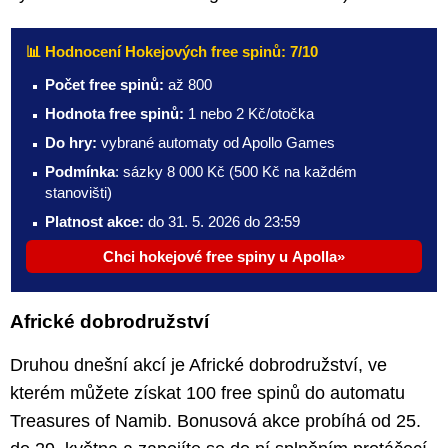
📊 Hodnocení Hokejových free spinů: 7/10
Počet free spinů:
až 800
Hodnota free spinů:
1 nebo 2 Kč/otočka
Do hry:
vybrané automaty od Apollo Games
Podmínka
: sázky 8 000 Kč (500 Kč na každém
stanovišti)
Platnost akce:
do 31. 5. 2026 do 23:59
Chci hokejové free spiny u Apolla
Africké dobrodružství
Druhou dnešní akcí je Africké dobrodružství, ve
kterém můžete získat 100 free spinů do automatu
Treasures of Namib. Bonusová akce probíhá od 25.