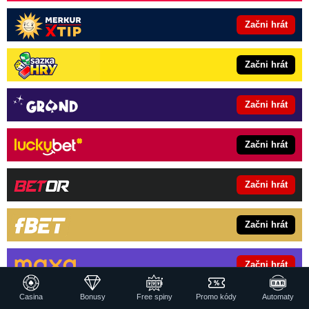
Začni hrát
Začni hrát
Začni hrát
Začni hrát
Začni hrát
Začni hrát
Začni hrát
Hrajte zodpovědně. 18+ | Ministerstvo financí varuje: Účastí na
Casina
Bonusy
Free spiny
Promo kódy
Automaty
hazardní hře může vzniknout závislost.