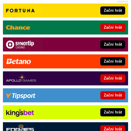
Začni hrát
Začni hrát
Začni hrát
Začni hrát
Začni hrát
Začni hrát
Začni hrát
Začni hrát