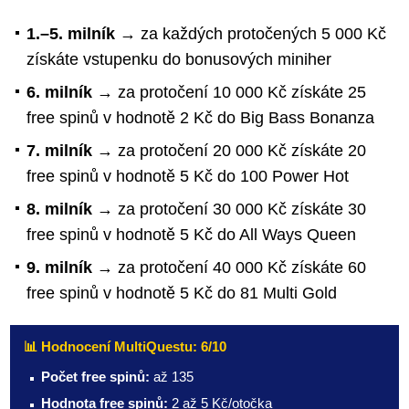
1.–5. milník
→ za každých protočených 5 000 Kč
získáte vstupenku do bonusových miniher
6. milník
→ za protočení 10 000 Kč získáte 25
free spinů v hodnotě 2 Kč do Big Bass Bonanza
7. milník
→ za protočení 20 000 Kč získáte 20
free spinů v hodnotě 5 Kč do 100 Power Hot
8. milník
→ za protočení 30 000 Kč získáte 30
free spinů v hodnotě 5 Kč do All Ways Queen
9. milník
→ za protočení 40 000 Kč získáte 60
free spinů v hodnotě 5 Kč do 81 Multi Gold
📊 Hodnocení MultiQuestu: 6/10
Počet free spinů:
až 135
Hodnota free spinů:
2 až 5 Kč/otočka