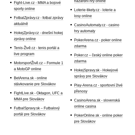
hazardní hry online
Fight-Live.cz - MMA a bojové
sporty online
Loterie-tikety.cz - loterie a
losy online
FotbalZprávy.cz - fotbal zprávy
aktuálně
CasinoAutomaty.cz - casino
hry automaty
HokejZprávy.cz - dnešní hokej
zprávy online
PokerArena.cz - poker online
zdarma
Tenis-Živě.cz - tenis portál a
live program
Poker.cz – český online poker
zdarma
MotorsportŽivě.cz – Formule 1
a MotoGP online
HokejSpravy.sk - Hokejové
správy pre Slovákov
BetArena.sk - online
stávkovanie pre Slovákov
Play-Arena.cz - sportovní živé
přenosy
FightLive.sk - Oktagon, UFC a
MMA pre Slovákov
CasinoArena.sk - slovenská
online casina
FutbalSpravy.sk – Futbalový
portál pre Slovákov
PokerOnline.sk - online poker
pre Slovákov