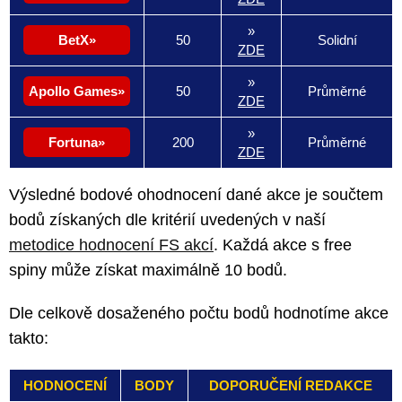
»
BetX
50
Solidní
ZDE
»
Apollo Games
50
Průměrné
ZDE
»
Fortuna
200
Průměrné
ZDE
Výsledné bodové ohodnocení dané akce je součtem
bodů získaných dle kritérií uvedených v naší
metodice hodnocení FS akcí
. Každá akce s free
spiny může získat maximálně 10 bodů.
Dle celkově dosaženého počtu bodů hodnotíme akce
takto:
HODNOCENÍ
BODY
DOPORUČENÍ REDAKCE