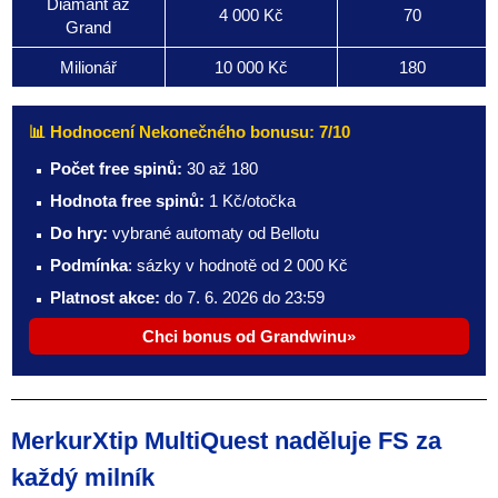
Diamant až
4 000 Kč
70
Grand
Milionář
10 000 Kč
180
📊 Hodnocení Nekonečného bonusu: 7/10
Počet free spinů:
30 až 180
Hodnota free spinů:
1 Kč/otočka
Do hry:
vybrané automaty od Bellotu
Podmínka
: sázky v hodnotě od 2 000 Kč
Platnost akce:
do 7. 6. 2026 do 23:59
Chci bonus od Grandwinu
MerkurXtip MultiQuest naděluje FS za
každý milník