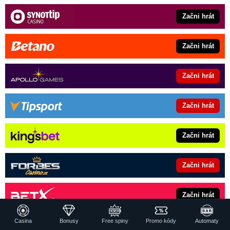
Začni hrát
Začni hrát
Začni hrát
Začni hrát
Začni hrát
Začni hrát
Začni hrát
Casina
Bonusy
Free spiny
Promo kódy
Automaty
Začni hrát