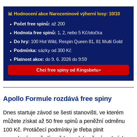
📊 Hodnocení akce Narozeninové výherní losy: 10/10
Počet free spinů:
až 200
Hodnota free spinů:
1, 2, nebo 5 Kč/otočka
Do hry:
100 Hot Wild, Respin Queen 81, 81 Multi Gold
Podmínka:
sázky od 300 Kč
Platnost akce:
do 9. 6. 2026 do 9:59
Chci free spiny od Kingsbetu
Apollo Formule rozdává free spiny
Dnes startuje závod se šesti stanovišti, ve kterém
můžete získat až 50 free spinů a peněžní odměnu
100 Kč. Protáčecí podmínky je třeba plnit