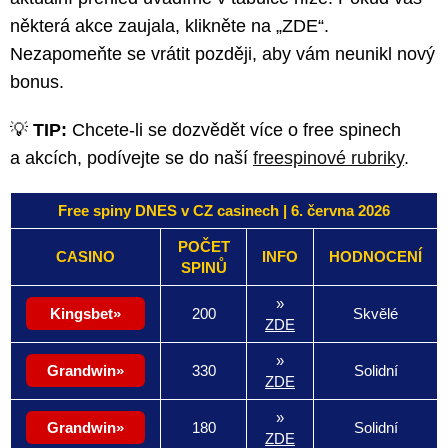
některá akce zaujala, klikněte na „ZDE“.
Nezapomeňte se vrátit později, aby vám neunikl nový
bonus.
💡
TIP:
Chcete-li se dozvědět více o free spinech
a akcích, podívejte se do naší
freespinové rubriky
.
Free spiny DNES v CZ casinech | 6. června 2026
POČET
CASINO
INFO
HODNOCENÍ
SPINŮ
»
Kingsbet
200
Skvělé
ZDE
»
Grandwin
330
Solidní
ZDE
»
Grandwin
180
Solidní
ZDE