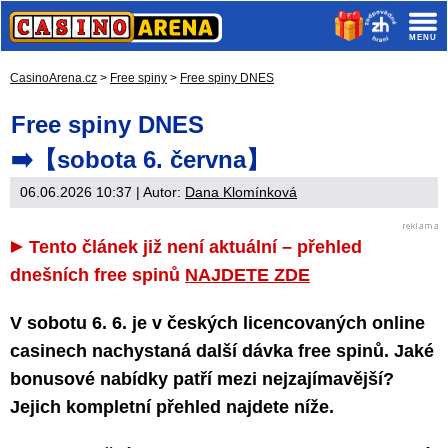
CasinoArena.cz
>
Free spiny
>
Free spiny DNES
Free spiny DNES
➡️【sobota 6. června】
06.06.2026 10:37
| Autor:
Dana Klomínková
Tento článek již není aktuální – přehled
dnešních free spinů
NAJDETE ZDE
V sobotu 6. 6. je v českých licencovaných online
casinech nachystaná další dávka free spinů. Jaké
bonusové nabídky patří mezi nejzajímavější?
Jejich kompletní přehled najdete níže.