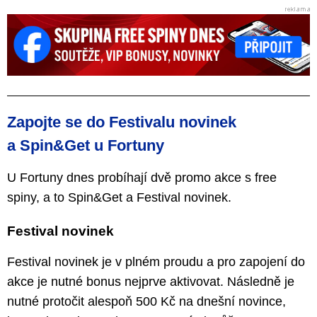
Zapojte se do Festivalu novinek
a Spin&Get u Fortuny
U Fortuny dnes probíhají dvě promo akce s free
spiny, a to Spin&Get a Festival novinek.
Festival novinek
Festival novinek je v plném proudu a pro zapojení do
akce je nutné bonus nejprve aktivovat. Následně je
nutné protočit alespoň 500 Kč na dnešní novince,