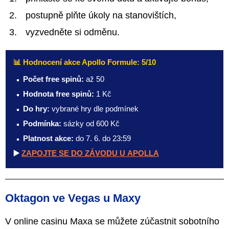
postupně plňte úkoly na stanovištích,
vyzvedněte si odměnu.
📊 Hodnocení akce Apollo Formule: 5/10
Počet free spinů:
až 50
Hodnota free spinů:
1 Kč
Do hry:
vybrané hry dle podmínek
Podmínka:
sázky od 600 Kč
Platnost akce:
do 7. 6. do 23:59
▶️
ZAPOJTE SE DO ZÁVODU U APOLLA
Oktagon ve Vegas u Maxy
V online casinu Maxa se můžete zúčastnit sobotního