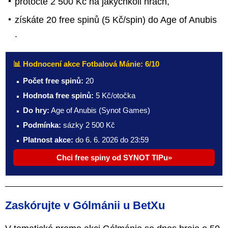
protočte 2 500 Kč na jakýchkoli hrách,
získáte 20 free spinů (5 Kč/spin) do Age of Anubis
.
📊 Hodnocení akce Fotbalová Mánie: 6/10
Počet free spinů:
20
Hodnota free spinů:
5 Kč/otočka
Do hry:
Age of Anubis (Synot Games)
Podmínka:
sázky 2 500 Kč
Platnost akce:
do 6. 6. 2026 do 23:59
Chci free spiny od SYNOT TIPu
Zaskórujte v Gólmánii u BetXu