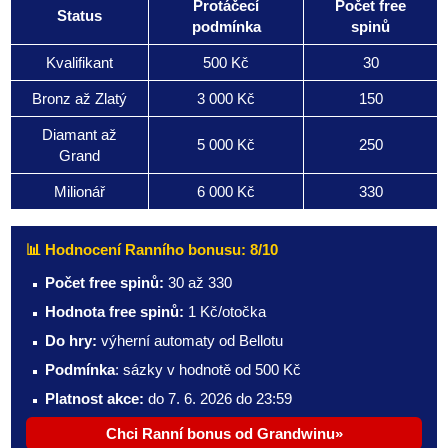
Protáčecí
Počet free
Status
podmínka
spinů
Kvalifikant
500 Kč
30
Bronz až Zlatý
3 000 Kč
150
Diamant až
5 000 Kč
250
Grand
Milionář
6 000 Kč
330
📊 Hodnocení Ranního bonusu: 8/10
Počet free spinů:
30 až 330
Hodnota free spinů:
1 Kč/otočka
Do hry:
výherní automaty od Bellotu
Podmínka
: sázky v hodnotě od 500 Kč
Platnost akce:
do 7. 6. 2026 do 23:59
Chci Ranní bonus od Grandwinu