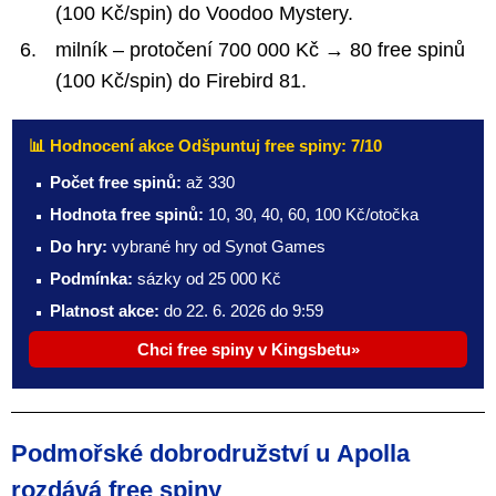
(100 Kč/spin) do Voodoo Mystery.
milník – protočení 700 000 Kč → 80 free spinů
(100 Kč/spin) do Firebird 81.
📊 Hodnocení akce Odšpuntuj free spiny: 7/10
Počet free spinů:
až 330
Hodnota free spinů:
10, 30, 40, 60, 100 Kč/otočka
Do hry:
vybrané hry od Synot Games
Podmínka:
sázky od 25 000 Kč
Platnost akce:
do 22. 6. 2026 do 9:59
Chci free spiny v Kingsbetu
Podmořské dobrodružství u Apolla
rozdává free spiny