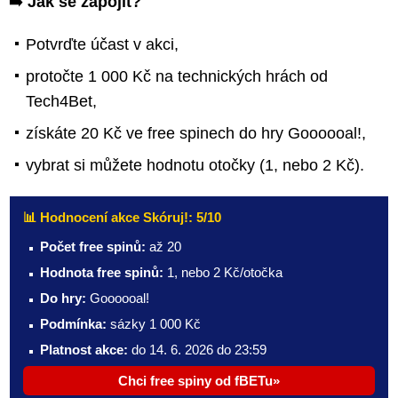
➡️
Jak se zapojit?
Potvrďte účast v akci,
protočte 1 000 Kč na technických hrách od
Tech4Bet,
získáte 20 Kč ve free spinech do hry Goooooal!,
vybrat si můžete hodnotu otočky (1, nebo 2 Kč).
📊 Hodnocení akce Skóruj!: 5/10
Počet free spinů:
až 20
Hodnota free spinů:
1, nebo 2 Kč/otočka
Do hry:
Goooooal!
Podmínka:
sázky 1 000 Kč
Platnost akce:
do 14. 6. 2026 do 23:59
Chci free spiny od fBETu