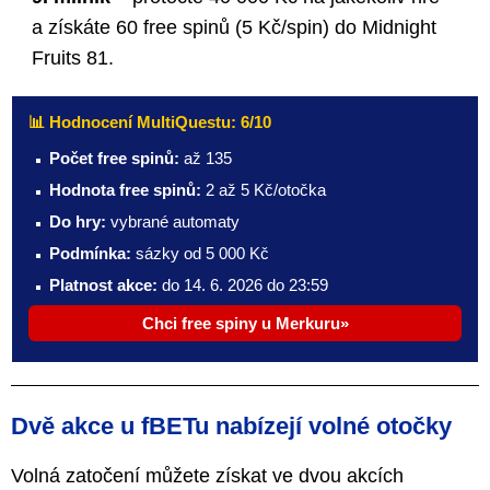
a získáte 60 free spinů (5 Kč/spin) do Midnight
Fruits 81.
📊 Hodnocení MultiQuestu: 6/10
Počet free spinů:
až 135
Hodnota free spinů:
2 až 5 Kč/otočka
Do hry:
vybrané automaty
Podmínka:
sázky od 5 000 Kč
Platnost akce:
do 14. 6. 2026 do 23:59
Chci free spiny u Merkuru
Dvě akce u fBETu nabízejí volné otočky
Volná zatočení můžete získat ve dvou akcích