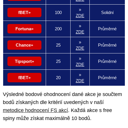
»
fBET
100
Solidní
ZDE
»
Fortuna
200
Průměrné
ZDE
»
Chance
25
Průměrné
ZDE
»
Tipsport
25
Průměrné
ZDE
»
fBET
20
Průměrné
ZDE
Výsledné bodové ohodnocení dané akce je součtem
bodů získaných dle kritérií uvedených v naší
metodice hodnocení FS akcí
. Každá akce s free
spiny může získat maximálně 10 bodů.