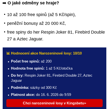
➡️
O jaké odměny se hraje?
10 až 100 free spinů (až 5 Kč/spin),
peněžní bonusy až 20 000 Kč,
free spiny do her Respin Joker 81, Firebird Double
27 a Aztec Jaguar.
📊 Hodnocení akce Narozeninové losy: 10/10
Počet free spinů:
až 200
Hodnota free spinů:
1 až 5 Kč/otočka
Do hry:
Respin Joker 81, Firebird Double 27, Aztec
Jaguar
Podmínka:
sázky od 300 Kč
Platnost akce:
do 16. 6. 2026 do 9:59
Chci narozeninové losy v Kingsbetu