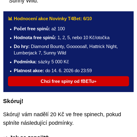
Sunny Wild.
📊 Hodnocení akce Novinky T4Bet: 6/10
Počet free spinů:
až 100
Hodnota free spinů:
1, 2, 5, nebo 10 Kč/otočka
Do hry:
Diamond Bounty, Goooooal!, Hattrick Night,
Lumberjack 7, Sunny Wild
Podmínka:
sázky 5 000 Kč
Platnost akce:
do 14. 6. 2026 do 23:59
Chci free spiny od fBETu
Skóruj!
Skóruj! vám nadělí 20 Kč ve free spinech, pokud
splníte následující podmínky.