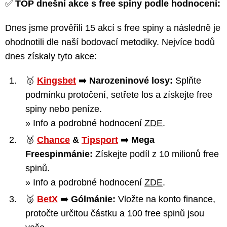
✅
TOP dnešní akce s free spiny podle hodnocení:
Dnes jsme prověřili 15 akcí s free spiny a následně je
ohodnotili dle naší bodovací metodiky. Nejvíce bodů
dnes získaly tyto akce:
🥇
Kingsbet
➡️
Narozeninové losy:
Splňte
podmínku protočení, setřete los a získejte free
spiny nebo peníze.
» Info a podrobné hodnocení
ZDE
.
🥈
Chance
&
Tipsport
➡️
Mega
Freespinmánie:
Získejte podíl z 10 milionů free
spinů.
» Info a podrobné hodnocení
ZDE
.
🥉
BetX
➡️
Gólmánie:
Vložte na konto finance,
protočte určitou částku a 100 free spinů jsou