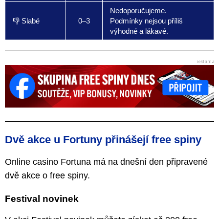
Nedoporučujeme.
👎 Slabé
0–3
Podmínky nejsou příliš
výhodné a lákavé.
Dvě akce u Fortuny přinášejí free spiny
Online casino Fortuna má na dnešní den připravené
dvě akce o free spiny.
Festival novinek