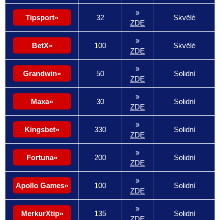
»
Tipsport
32
Skvělé
ZDE
»
BetX
100
Skvělé
ZDE
»
Grandwin
50
Solidní
ZDE
»
Maxa
30
Solidní
ZDE
»
Kingsbet
330
Solidní
ZDE
»
Fortuna
200
Solidní
ZDE
»
Apollo Games
100
Solidní
ZDE
»
MerkurXtip
135
Solidní
ZDE