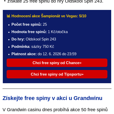
získáte 25 free spinů do hry Oldskool Spin 243.
📊 Hodnocení akce Šampionát ve Vegas: 5/10
Počet free spinů:
25
Hodnota free spinů:
1 Kč/otočka
Do hry:
Oldskool Spin 243
Podmínka
: sázky 750 Kč
Platnost akce:
do 12. 6. 2026 do 23:59
Chci free spiny od Chance
Chci free spiny od Tipsportu
Získejte free spiny v akci u Grandwinu
V Grandwin casinu dnes probíhá akce 50 free spinů