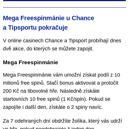
Mega Freespinmánie u Chance
a Tipsportu pokračuje
V online casinech Chance a Tipsport probíhají dnes
dvě akce, do kterých se můžete zapojit.
Mega Freespinmánie
Mega Freespinmánie vám umožní získat podíl z 10
milionů free spinů. Stačí bonus aktivovat a protočit
200 Kč na libovolné hře. Následně získáte
startovních 10 free spinů (1 Kč/spin). Pokud se
zapojíte i další den, získáte o 2 spiny navíc.
Za 7 odehraných dní obdržíte žolíka, který vás udrží
ve hře, pokud neodehrajete-li jeden den.