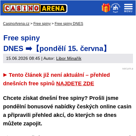
CasinoArena.cz
>
Free spiny
>
Free spiny DNES
Free spiny
DNES ➡️【pondělí 15. června】
15.06.2026 08:45
| Autor:
Libor Minařík
Tento článek již není aktuální – přehled
dnešních free spinů
NAJDETE ZDE
Chcete získat dnešní free spiny? Prošli jsme
pondělní bonusové nabídky českých online casin
a připravili přehled akcí, do kterých se dnes
můžete zapojit.