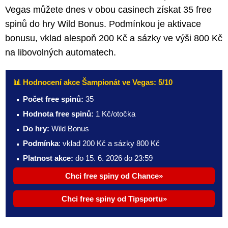
Vegas můžete dnes v obou casinech získat 35 free
spinů do hry Wild Bonus. Podmínkou je aktivace
bonusu, vklad alespoň 200 Kč a sázky ve výši 800 Kč
na libovolných automatech.
📊 Hodnocení akce Šampionát ve Vegas: 5/10
Počet free spinů:
35
Hodnota free spinů:
1 Kč/otočka
Do hry:
Wild Bonus
Podmínka
: vklad 200 Kč a sázky 800 Kč
Platnost akce:
do 15. 6. 2026 do 23:59
Chci free spiny od Chance
Chci free spiny od Tipsportu