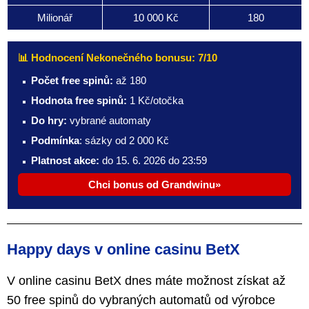
Milionář
10 000 Kč
180
📊 Hodnocení Nekonečného bonusu: 7/10
Počet free spinů:
až 180
Hodnota free spinů:
1 Kč/otočka
Do hry:
vybrané automaty
Podmínka
: sázky od 2 000 Kč
Platnost akce:
do 15. 6. 2026 do 23:59
Chci bonus od Grandwinu
Happy days v online casinu BetX
V online casinu BetX dnes máte možnost získat až
50 free spinů do vybraných automatů od výrobce