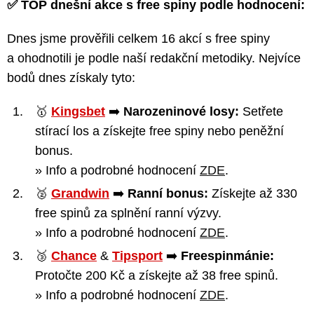
✅ TOP dnešní akce s free spiny podle hodnocení:
Dnes jsme prověřili celkem 16 akcí s free spiny
a ohodnotili je podle naší redakční metodiky. Nejvíce
bodů dnes získaly tyto:
🥇
Kingsbet
➡️
Narozeninové losy:
Setřete
stírací los a získejte free spiny nebo peněžní
bonus.
» Info a podrobné hodnocení
ZDE
.
🥈
Grandwin
➡️
Ranní bonus:
Získejte až 330
free spinů za splnění ranní výzvy.
» Info a podrobné hodnocení
ZDE
.
🥉
Chance
&
Tipsport
➡️
Freespinmánie:
Protočte 200 Kč a získejte až 38 free spinů.
» Info a podrobné hodnocení
ZDE
.