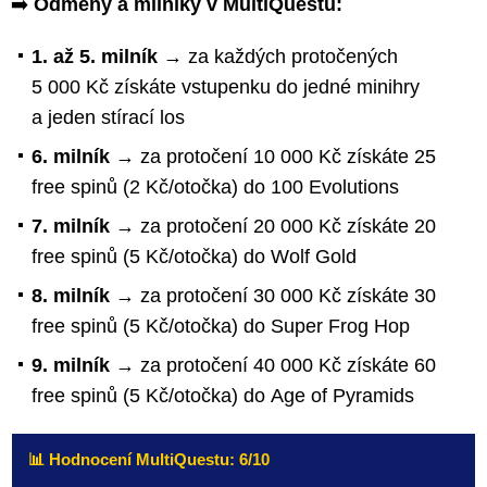
➡️
Odměny a milníky v MultiQuestu:
1. až 5. milník
→ za každých protočených
5 000 Kč získáte vstupenku do jedné minihry
a jeden stírací los
6. milník
→ za protočení 10 000 Kč získáte 25
free spinů (2 Kč/otočka) do 100 Evolutions
7. milník
→ za protočení 20 000 Kč získáte 20
free spinů (5 Kč/otočka) do Wolf Gold
8. milník
→ za protočení 30 000 Kč získáte 30
free spinů (5 Kč/otočka) do Super Frog Hop
9. milník
→ za protočení 40 000 Kč získáte 60
free spinů (5 Kč/otočka) do Age of Pyramids
📊 Hodnocení MultiQuestu: 6/10