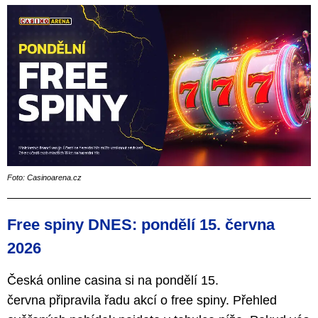
Foto: Casinoarena.cz
Free spiny DNES: pondělí 15. června
2026
Česká online casina si na pondělí 15.
června připravila řadu akcí o free spiny. Přehled