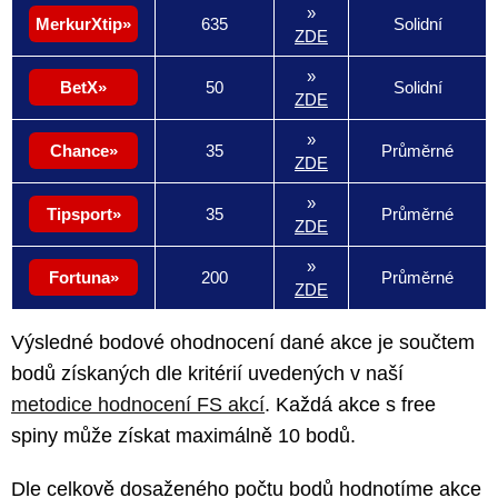
»
MerkurXtip
635
Solidní
ZDE
»
BetX
50
Solidní
ZDE
»
Chance
35
Průměrné
ZDE
»
Tipsport
35
Průměrné
ZDE
»
Fortuna
200
Průměrné
ZDE
Výsledné bodové ohodnocení dané akce je součtem
bodů získaných dle kritérií uvedených v naší
metodice hodnocení FS akcí
. Každá akce s free
spiny může získat maximálně 10 bodů.
Dle celkově dosaženého počtu bodů hodnotíme akce