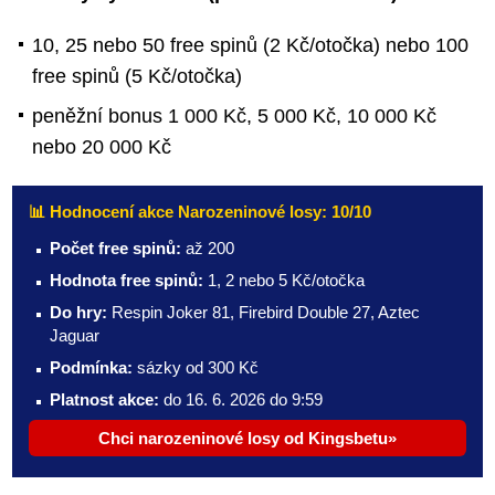
10, 25 nebo 50 free spinů (2 Kč/otočka) nebo 100
free spinů (5 Kč/otočka)
peněžní bonus 1 000 Kč, 5 000 Kč, 10 000 Kč
nebo 20 000 Kč
📊 Hodnocení akce Narozeninové losy: 10/10
Počet free spinů:
až 200
Hodnota free spinů:
1, 2 nebo 5 Kč/otočka
Do hry:
Respin Joker 81, Firebird Double 27, Aztec
Jaguar
Podmínka:
sázky od 300 Kč
Platnost akce:
do 16. 6. 2026 do 9:59
Chci narozeninové losy od Kingsbetu