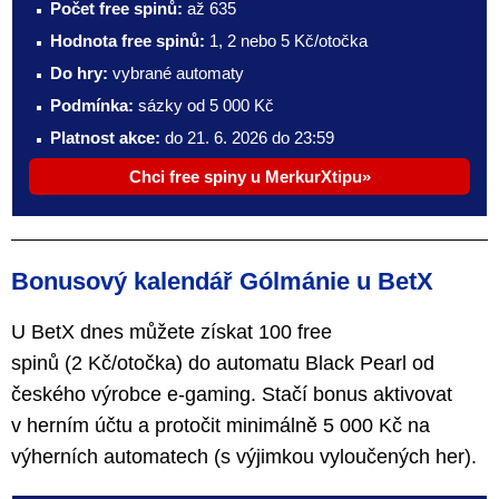
Počet free spinů:
až 635
Hodnota free spinů:
1, 2 nebo 5 Kč/otočka
Do hry:
vybrané automaty
Podmínka:
sázky od 5 000 Kč
Platnost akce:
do 21. 6. 2026 do 23:59
Chci free spiny u MerkurXtipu
Bonusový kalendář Gólmánie u BetX
U BetX dnes můžete získat 100 free
spinů (2 Kč/otočka) do automatu Black Pearl od
českého výrobce e-gaming. Stačí bonus aktivovat
v herním účtu a protočit minimálně 5 000 Kč na
výherních automatech (s výjimkou vyloučených her).