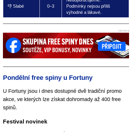
👎 Slabé
0–3
Podmínky nejsou příliš
výhodné a lákavé.
Pondělní free spiny u Fortuny
U Fortuny jsou i dnes dostupné dvě tradiční promo
akce, ve kterých lze získat dohromady až 400 free
spinů.
Festival novinek