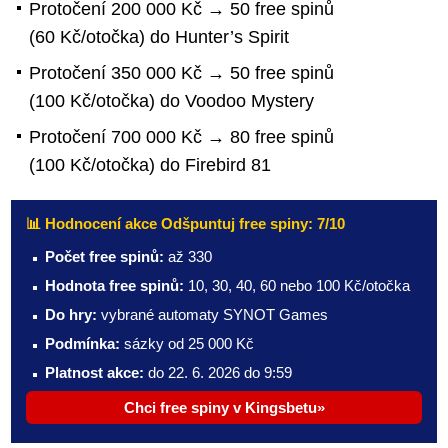
Protočení 200 000 Kč → 50 free spinů
(60 Kč/otočka) do Hunter’s Spirit
Protočení 350 000 Kč → 50 free spinů
(100 Kč/otočka) do Voodoo Mystery
Protočení 700 000 Kč → 80 free spinů
(100 Kč/otočka) do Firebird 81
📊 Hodnocení akce Odšpuntuj free spiny: 7/10
Počet free spinů:
až 330
Hodnota free spinů:
10, 30, 40, 60 nebo 100 Kč/otočka
Do hry:
vybrané automaty SYNOT Games
Podmínka:
sázky od 25 000 Kč
Platnost akce:
do 22. 6. 2026 do 9:59
Chci free spiny v Kingsbetu