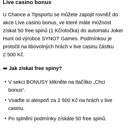
Live casino bonus
U Chance a Tipsportu se můžete zapojit rovněž do
akce Live casino bonus, ve které máte možnost
získat 50 free spinů (1 Kč/otočka) do automatu Joker
Hunt od výrobce SYNOT Games. Podmínkou je
protočit na libovolných hrách v live casinu částku
2 500 Kč.
➡️
Jak získat free spiny?
V sekci BONUSY klikněte na tlačítko „Chci
bonus“.
Vsaďte si alespoň za 2 500 Kč na hrách v live
casinu.
Po splnění podmínky získáte 50 free spinů.