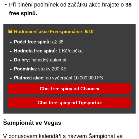
Při plnění podmínek od začátku akce hrajete o
38
free spinů.
📊 Hodnocení akce Freespinmánie: 8/10
Počet free spinů:
až 38
Hodnota free spinů:
1 Kč/otočka
Do hry:
náhodný automat
Podmínka
: sázky 200 Kč
Platnost akce:
do vyčerpání 10 000 000 FS
Chci free spiny od Chance
Chci free spiny od Tipsportu
Šampionát ve Vegas
V bonusovém kalendáři s názvem Šampionát ve