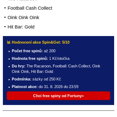
Football Cash Collect
Oink Oink Oink
Hit Bar: Gold
📊 Hodnocení akce Spin&Get: 5/10
Počet free spinů:
až 200
Hodnota free spinů:
1 Kč/otočka
Do hry:
The Racaroon, Football: Cash Collect, Oink
Oink Oink, Hit Bar: Gold
Podmínka:
sázky od 250 Kč
Platnost akce:
do 31. 8. 2026 do 23:59
Chci free spiny od Fortuny