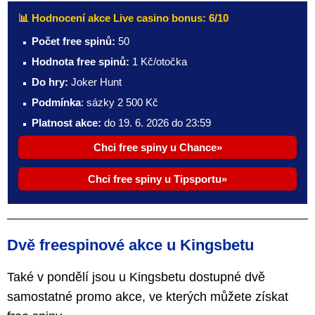
📊 Hodnocení akce Live casino bonus: 6/10
Počet free spinů:
50
Hodnota free spinů:
1 Kč/otočka
Do hry:
Joker Hunt
Podmínka
: sázky 2 500 Kč
Platnost akce:
do 19. 6. 2026 do 23:59
Chci free spiny u Chance
Chci free spiny u Tipsportu
Dvě freespinové akce u Kingsbetu
Také v pondělí jsou u Kingsbetu dostupné dvě
samostatné promo akce, ve kterých můžete získat