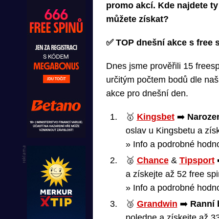
promo akcí. Kde najdete ty 
můžete získat?
✅ TOP dnešní akce s free 
Dnes jsme prověřili 15 frees
určitým počtem bodů dle naší
akce pro dnešní den.
🥇
Kingsbet
➡️
Narozen
oslav u Kingsbetu a zís
» Info a podrobné hodn
🥈
Chance
&
Tipsport
a získejte až 52 free spi
» Info a podrobné hodn
🥉
Grandwin
➡️
Ranní 
poledne a získejte až 33