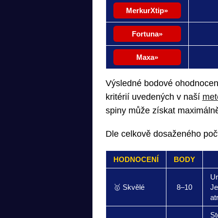
MerkurXtip
Fortuna
Maxa
Výsledné bodové ohodnocení
kritérií uvedených v naší
met
spiny může získat maximáln
Dle celkově dosaženého poč
HODNOCENÍ
BODY
Ur
🥇 Skvělé
8–10
Je
at
St