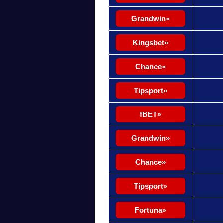
Grandwin
Kingsbet
Chance
Tipsport
fBET
Grandwin
Chance
Tipsport
Fortuna