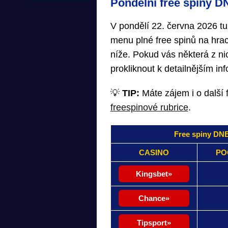
Pondělní free spiny D
V pondělí 22. června 2026 tu
menu plné free spinů na hrac
níže. Pokud vás některá z ni
prokliknout k detailnějším 
💡
TIP:
Máte zájem i o další 
freespinové rubrice
.
Free spiny DNE
CASINO
PO
Kingsbet
Chance
Tipsport