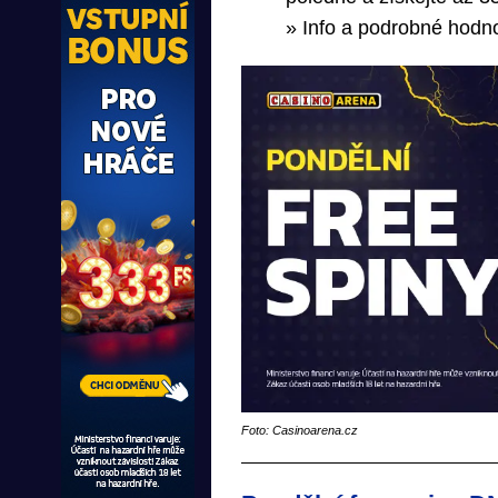
» Info a podrobné hodn
Foto: Casinoarena.cz