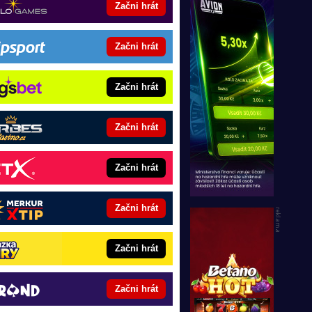
Začni hrát
Začni hrát
Začni hrát
Začni hrát
Začni hrát
Začni hrát
Začni hrát
Začni hrát