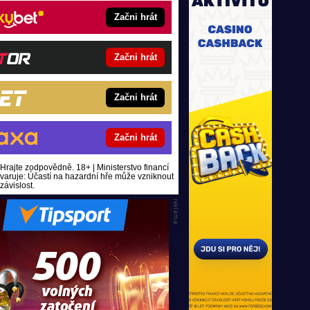
Začni hrát
Začni hrát
Začni hrát
Začni hrát
Hrajte zodpovědně. 18+ | Ministerstvo financí
varuje: Účastí na hazardní hře může vzniknout
závislost.