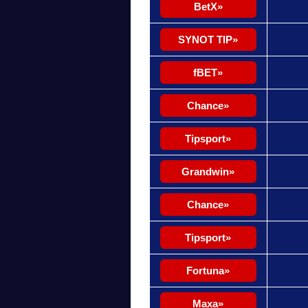
BetX
SYNOT TIP
fBET
Chance
Tipsport
Grandwin
Chance
Tipsport
Fortuna
Maxa