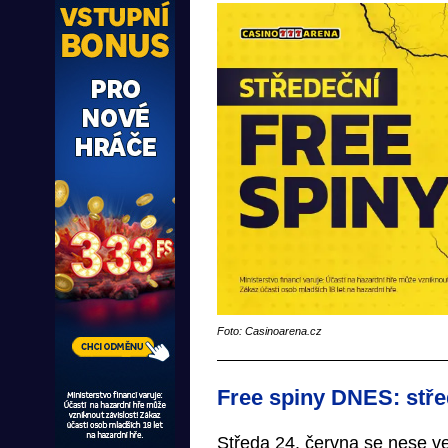
Foto: Casinoarena.cz
Free spiny DNES: stře
Středa 24. června se nese v