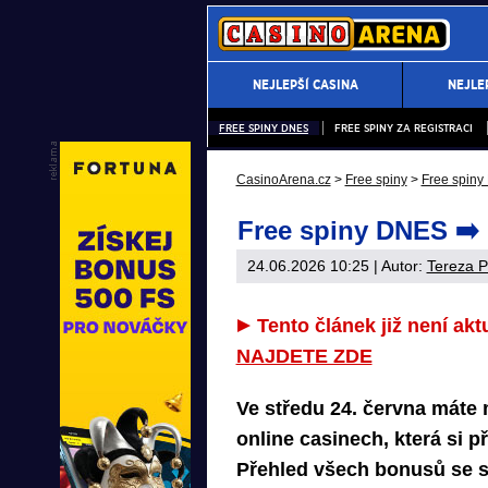
NEJLEPŠÍ CASINA
NEJLE
FREE SPINY DNES
FREE SPINY ZA REGISTRACI
CasinoArena.cz
>
Free spiny
>
Free spin
Free spiny DNES ➡️
24.06.2026 10:25
| Autor:
Tereza P
Tento článek již není akt
NAJDETE ZDE
Ve středu 24. června máte 
online casinech, která si p
Přehled všech bonusů se s