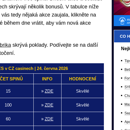
ech skrývají několik bonusů. V tabulce níže
 vás tedy nějaká akce zaujala, klikněte na
é během dne vrátit, aby vám nová akce
CO H
brika
skrývá poklady. Podívejte se na další
Nej
točení.
Tip
S v CZ casinech | 24. června 2026
Bet
For
ČET SPINŮ
INFO
HODNOCENÍ
SY
15
»
ZDE
Skvělé
Ch
Max
100
»
ZDE
Skvělé
Saz
60
»
ZDE
Skvělé
Apo