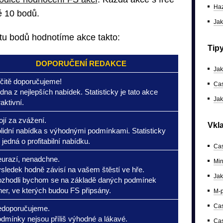
Haz
ě 10 bodů.
Jak
tu bodů hodnotíme akce takto:
Tip
DOPORUČENÍ REDAKCE
Jak
čitě doporučujeme!
Cas
dna z nejlepších nabídek. Statisticky je tato akce
Jak
raktivní.
ojí za zvážení.
Vkl
lidní nabídka s výhodnými podmínkami. Statisticky
 jedná o profitabilní nabídku.
Cas
urazí, nenadchne.
Min
sledek hodně závisí na vašem štěstí ve hře.
Jak
zhodli bychom se na základě daných podmínek
her, ve kterých budou FS připsány.
M-p
Cas
doporučujeme.
dmínky nejsou příliš výhodné a lákavé.
Cas