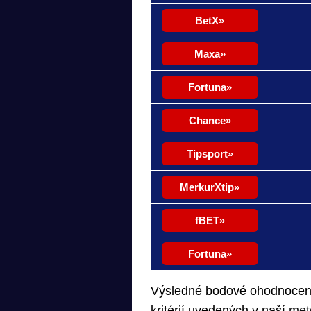
BetX
Maxa
Fortuna
Chance
Tipsport
MerkurXtip
fBET
Fortuna
Výsledné bodové ohodnocení
kritérií uvedených v naší
met