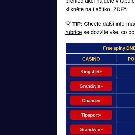
přehled akcí najdete v tabul
klikněte na tlačítko „ZDE“.
💡
TIP:
Chcete další informa
rubrice
se dozvíte vše, co po
Free spiny DNE
CASINO
PO
Kingsbet
Grandwin
Chance
Tipsport
Grandwin