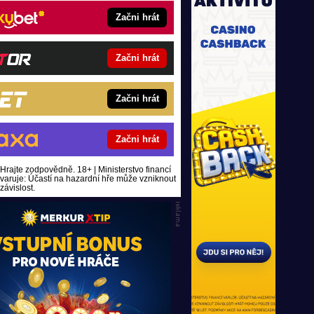
Začni hrát
Začni hrát
Začni hrát
Začni hrát
Hrajte zodpovědně. 18+ | Ministerstvo financí
varuje: Účastí na hazardní hře může vzniknout
závislost.