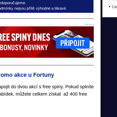
doporučujeme.
Cas
dmínky nejsou příliš výhodné a lákavé.
romo akce u Fortuny
ojit do dvou akcí s free spiny. Pokud splníte
bídek, můžete celkem získat až 400 free