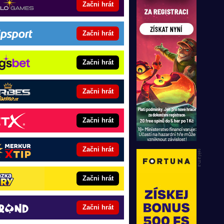
Začni hrát
Začni hrát
Začni hrát
Začni hrát
Začni hrát
Začni hrát
Začni hrát
Začni hrát