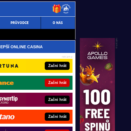
PRŮVODCE
O NÁS
EPŠÍ ONLINE CASINA
Začni hrát
Začni hrát
Začni hrát
Začni hrát