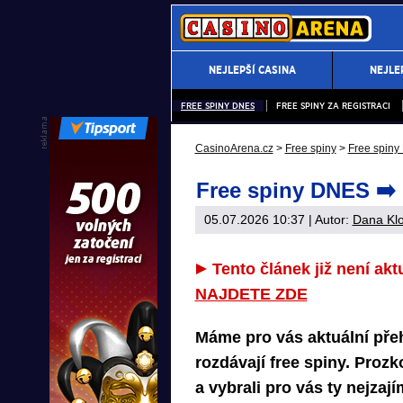
NEJLEPŠÍ CASINA
NEJLE
FREE SPINY DNES
FREE SPINY ZA REGISTRACI
CasinoArena.cz
>
Free spiny
>
Free spin
Free spiny DNES ➡️
05.07.2026 10:37
| Autor:
Dana Kl
Tento článek již není akt
NAJDETE ZDE
Máme pro vás aktuální přeh
rozdávají free spiny. Pro
a vybrali pro vás ty nejzají