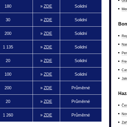
Gr
180
»
ZDE
Solidní
Mer
30
»
ZDE
Solidní
Bon
200
»
ZDE
Solidní
Reg
Nar
1 135
»
ZDE
Solidní
Pen
20
»
ZDE
Solidní
Fre
Cas
100
»
ZDE
Solidní
Jak
200
»
ZDE
Průměrné
Haza
20
»
ZDE
Průměrné
Čes
Nov
1 260
»
ZDE
Průměrné
Zah