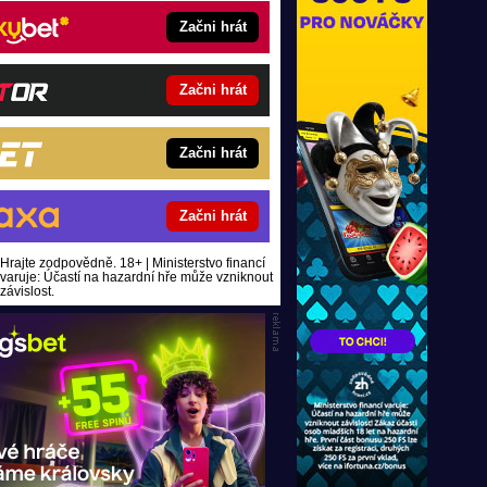
Začni hrát
Začni hrát
Začni hrát
Začni hrát
Hrajte zodpovědně. 18+ | Ministerstvo financí
varuje: Účastí na hazardní hře může vzniknout
závislost.