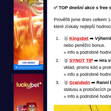
✅ TOP dnešní akce s free 
Prověřili jsme dnes celkem 14
které získaly nejlepší hodnoc
🥇
Kingsbet
➡️
Výherní
nebo peněžní bonus.
» Info a podrobné hodn
🥈
SYNOT TIP
➡️
Hra v
vklad, promo kód a prot
» Info a podrobné hodn
🥉
Grandwin
➡️
Ranní 
statusu a protočecích 
» Info a podrobné hodn