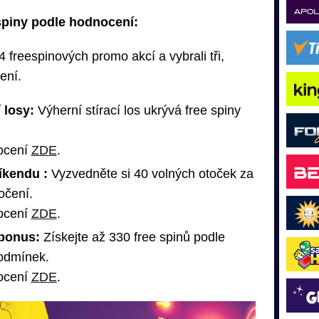
spiny podle hodnocení:
 freespinových promo akcí a vybrali tři,
ení.
 losy:
Výherní stírací los ukrývá free spiny
ocení
ZDE
.
íkendu :
Vyzvedněte si 40 volných otoček za
očení.
ocení
ZDE
.
bonus:
Získejte až 330 free spinů podle
podmínek.
ocení
ZDE
.