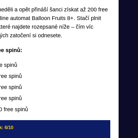
neděli a opět přináší šanci získat až 200 free
ine automat Balloon Fruits 8+. Stačí plnit
 které najdete rozepsané níže – čím víc
lných zatočení si odnesete.
ee spinů:
e spinů
ree spinů
ree spinů
ree spinů
 free spinů
: 6/10