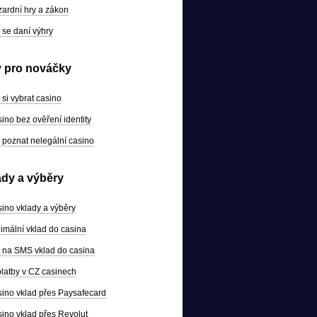
ardní hry a zákon
 se daní výhry
y pro nováčky
 si vybrat casino
ino bez ověření identity
 poznat nelegální casino
ady a výběry
ino vklady a výběry
imální vklad do casina
 na SMS vklad do casina
latby v CZ casinech
ino vklad přes Paysafecard
ino vklad přes Revolut