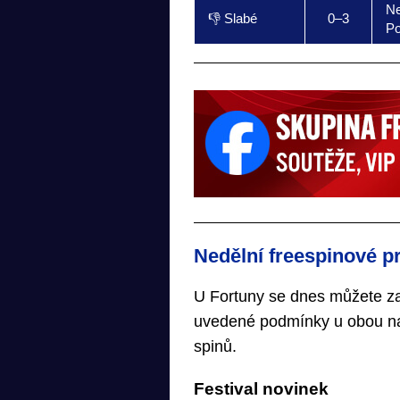
Ne
👎 Slabé
0–3
Po
Nedělní freespinové p
U Fortuny se dnes můžete zap
uvedené podmínky u obou na
spinů.
Festival novinek