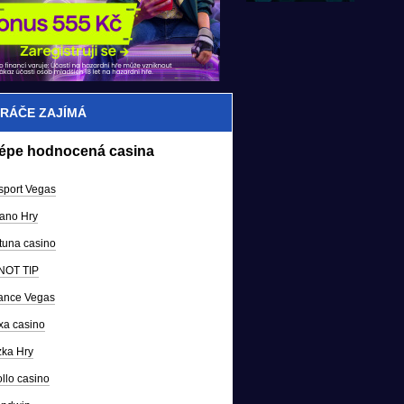
RÁČE ZAJÍMÁ
lépe hodnocená casina
sport Vegas
ano Hry
tuna casino
NOT TIP
ance Vegas
a casino
ka Hry
llo casino