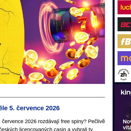
le 5. července 2026
 července 2026 rozdávají free spiny? Pečlivě
českých licencovaných casin a vybrali ty