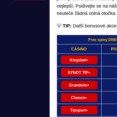
nejlepší. Podívejte se na ná
neuteče žádná volná otočka.
💡
TIP:
Další bonusové akce 
Free spiny DNES
CASINO
PO
Kingsbet
SYNOT TIP
Grandwin
Chance
Tipsport