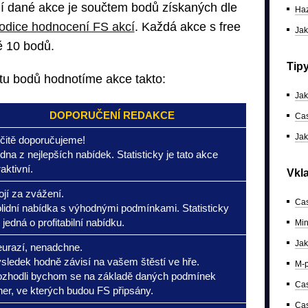
 dané akce je součtem bodů získaných dle
Haz
odice hodnocení FS akcí
. Každá akce s free
Jak
ě 10 bodů.
Tip
tu bodů hodnotíme akce takto:
Jak
DOPORUČENÍ REDAKCE
Cas
Jak
čitě doporučujeme!
dna z nejlepších nabídek. Statisticky je tato akce
raktivní.
Vkl
ojí za zvážení.
Cas
lidní nabídka s výhodnými podmínkami. Statisticky
 jedná o profitabilní nabídku.
Min
Jak
urazí, nenadchne.
sledek hodně závisí na vašem štěstí ve hře.
M-p
zhodli bychom se na základě daných podmínek
Cas
her, ve kterých budou FS připsány.
Cas