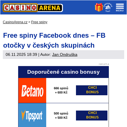
CasinoArena.cz
>
Free spiny
Free spiny Facebook dnes – FB
otočky v českých skupinách
06.11.2025 18:39
| Autor:
Jan Ondruška
Doporučené casino bonusy
CHCI
666 spinů
BONUS
+ 600 Kč
CHCI
500 spinů
BONUS
+ 500 Kč