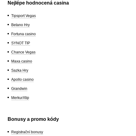
Nejlépe hodnocená casina
Tipsport Vegas
Betano Hry
Fortuna casino
SYNOT TIP
Chance Vegas
Maxa casino
Sazka Hry
Apollo casino
Grandwin
MerkurXtip
Bonusy a promo kódy
Registrační bonusy