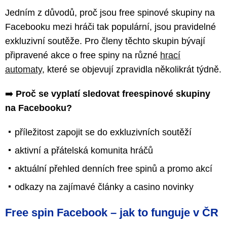
Jedním z důvodů, proč jsou free spinové skupiny na
Facebooku mezi hráči tak populární, jsou pravidelné
exkluzivní soutěže. Pro členy těchto skupin bývají
připravené akce o free spiny na různé
hrací
automaty
, které se objevují zpravidla několikrát týdně.
➡️
Proč se vyplatí sledovat freespinové skupiny
na Facebooku?
příležitost zapojit se do exkluzivních soutěží
aktivní a přátelská komunita hráčů
aktuální přehled denních free spinů a promo akcí
odkazy na zajímavé články a casino novinky
Free spin Facebook – jak to funguje v ČR