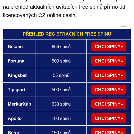
na přehled aktuálních uvítacích free spinů přímo od
licencovaných CZ online casin.
PŘEHLED REGISTRAČNÍCH FREE SPINŮ
Betano
666 spinů
CHCI SPINY
Fortuna
500 spinů
CHCI SPINY
Kingsbet
55 spinů
CHCI SPINY
Tipsport
500 spinů
CHCI SPINY
MerkurXtip
333 spinů
CHCI SPINY
Apollo
100 spinů
CHCI SPINY
Betor
150 spinů
CHCI SPINY