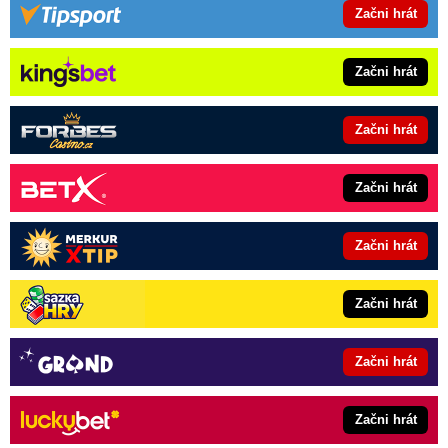
Začni hrát
Začni hrát
Začni hrát
Začni hrát
Začni hrát
Začni hrát
Začni hrát
Začni hrát