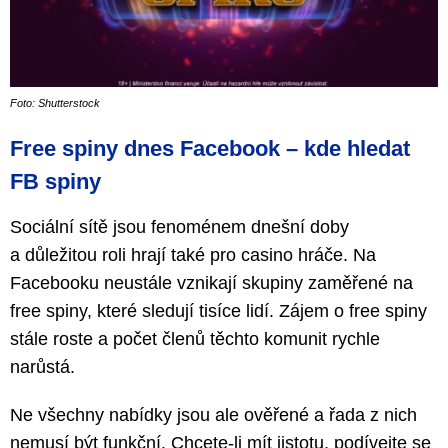
Foto: Shutterstock
Free spiny dnes Facebook – kde hledat
FB spiny
Sociální sítě jsou fenoménem dnešní doby
a důležitou roli hrají také pro casino hráče. Na
Facebooku neustále vznikají skupiny zaměřené na
free spiny, které sledují tisíce lidí. Zájem o free spiny
stále roste a počet členů těchto komunit rychle
narůstá.
Ne všechny nabídky jsou ale ověřené a řada z nich
nemusí být funkční. Chcete-li mít jistotu, podívejte se