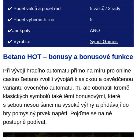
✔️ Počet válců a počet řad
5 válců / 3 řady
✔️ Počet výherních linií
5
✔️Jackpoty
ANO
✔️ Výrobce:
Synot Games
Betano HOT – bonusy a bonusové funkce
Při vývoji hracího automatu přímo na míru pro online
casino Betano zvolili vývojáři klasickou a osvědčenou
variantu
ovocného automatu
. Tu ale obohatili kromě
klasických symbolů také těmi bonusovými, které
s sebou nesou šanci na vysoké výhry a přidávají do
hry pomyslný prvek napětí. Pojďme se na ně
postupně podívat.