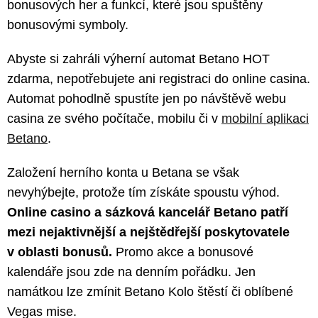
bonusových her a funkcí, které jsou spuštěny
bonusovými symboly.
Abyste si zahráli výherní automat Betano HOT
zdarma, nepotřebujete ani registraci do online casina.
Automat pohodlně spustíte jen po návštěvě webu
casina ze svého počítače, mobilu či v
mobilní aplikaci
Betano
.
Založení herního konta u Betana se však
nevyhýbejte, protože tím získáte spoustu výhod.
Online casino a sázková kancelář Betano patří
mezi nejaktivnější a nejštědřejší poskytovatele
v oblasti bonusů.
Promo akce a bonusové
kalendáře jsou zde na denním pořádku. Jen
namátkou lze zmínit Betano Kolo štěstí či oblíbené
Vegas mise.