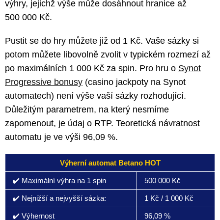
výhry, jejichž výše může dosáhnout hranice až
500 000 Kč.
Pustit se do hry můžete již od 1 Kč. Vaše sázky si
potom můžete libovolně zvolit v typickém rozmezí až
po maximálních 1 000 Kč za spin. Pro hru o
Synot
Progressive bonusy
(casino jackpoty na Synot
automatech) není výše vaší sázky rozhodující.
Důležitým parametrem, na který nesmíme
zapomenout, je údaj o RTP. Teoretická návratnost
automatu je ve výši 96,09 %.
Výherní automat Betano HOT
✔️ Maximální výhra na 1 spin
500 000 Kč
✔️ Nejnižší a nejvyšší sázka:
1 Kč / 1 000 Kč
✔️ Výhernost
96,09 %