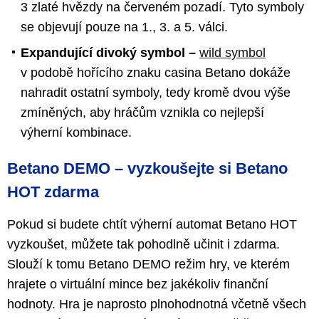
3 zlaté hvězdy na červeném pozadí. Tyto symboly
se objevují pouze na 1., 3. a 5. válci.
Expandující divoký symbol –
wild symbol
v podobě hořícího znaku casina Betano dokáže
nahradit ostatní symboly, tedy kromě dvou výše
zmíněných, aby hráčům vznikla co nejlepší
výherní kombinace.
Betano DEMO – vyzkoušejte si Betano
HOT zdarma
Pokud si budete chtít výherní automat Betano HOT
vyzkoušet, můžete tak pohodlně učinit i zdarma.
Slouží k tomu Betano DEMO režim hry, ve kterém
hrajete o virtuální mince bez jakékoliv finanční
hodnoty. Hra je naprosto plnohodnotná včetně všech