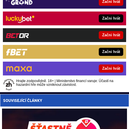
Začni hrát
Začni hrát
Začni hrát
Začni hrát
Začni hrát
Hrajte zodpovědně. 18+ | Ministerstvo financí varuje: Účastí na
hazardní hře může vzniknout závislost.
SOUVISEJÍCÍ ČLÁNKY