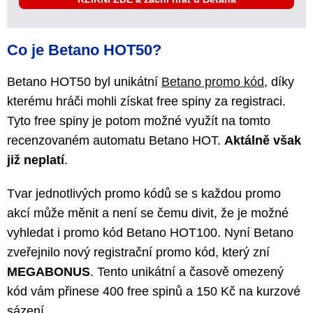
Co je Betano HOT50?
Betano HOT50 byl unikátní
Betano promo kód
, díky
kterému hráči mohli získat free spiny za registraci.
Tyto free spiny je potom možné využít na tomto
recenzovaném automatu Betano HOT.
Aktálně však
již neplatí
.
Tvar jednotlivých promo kódů se s každou promo
akcí může měnit a není se čemu divit, že je možné
vyhledat i promo kód Betano HOT100. Nyní Betano
zveřejnilo nový registrační promo kód, který zní
MEGABONUS
. Tento unikátní a časově omezený
kód vám přinese 400 free spinů a 150 Kč na kurzové
sázení.