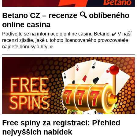
Betano CZ – recenze 🔍 oblíbeného
online casina
Podívejte se na informace o online casinu Betano. ✔️ V naší
recenzi zjistíte, jaké u tohoto licencovaného provozovatele
najdete bonusy a hry. ⭐
Free spiny za registraci: Přehled
nejvyšších nabídek