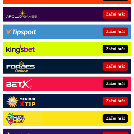
Začni hrát
Začni hrát
Začni hrát
Začni hrát
Začni hrát
Začni hrát
Začni hrát