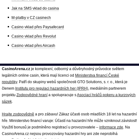
Jak na SMS vklad do casina
M-platby v CZ casinech
Casino vklad přes Paysafecard
Casino vklad přes Revolut
Casino vklad přes Aircash
CasinoArena.cz
je komplexní, odborný a důvěryhodný průvodce světem
legálních online casin, která mají licenci od
Ministerstva financí České
republiky
. Patří do skupiny webů společnosti GTO Solutions, s. r. o., která je
členem
Institutu pro regulaci hazardních her (IPRH)
, mediálním partnerem
projektu
Zodpovědné hraní
a spolupracuje s
Asociací hráčů pokeru a kurzových
sázek
.
Hrajte zodpovědně
a pro zábavu! Zákaz účasti osob mladších 18 let na hazardní
hře. Ministerstvo financí varuje: Účastí na hazardní hře může vzniknout závislost!
Využití bonusů je podmíněno registrací u provozovatele –
informace zde
. Na
CasinoArena.cz nejsou provozovány hazardní hry ani zde neprobíhá