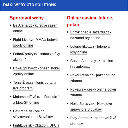
DALŠÍ WEBY GTO SOLUTIONS
Sportovní weby
Online casina, loterie,
poker
BetArena.cz - kurzové sázení
online
EncyklopedieHazardu.cz -
hazardní hry online
Fight-Live.cz - MMA a bojové
sporty online
Loterie-tikety.cz - loterie a
losy online
FotbalZprávy.cz - fotbal zprávy
aktuálně
CasinoAutomaty.cz - casino
hry automaty
HokejZprávy.cz - dnešní hokej
zprávy online
PokerArena.cz - poker online
zdarma
Tenis-Živě.cz - tenis portál a
live program
Poker.cz – český online poker
zdarma
MotorsportŽivě.cz – Formule 1
a MotoGP online
HokejSpravy.sk - Hokejové
správy pre Slovákov
BetArena.sk - online
stávkovanie pre Slovákov
Play-Arena.cz - sportovní živé
přenosy
FightLive.sk - Oktagon, UFC a