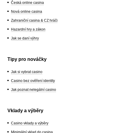
Česká online casina
Nová online casina
Zahraniční casina & CZ hráči
Hazardní hry a zákon
Jak se daní výhry
Tipy pro nováčky
Jak si vybrat casino
Casino bez ověření identity
Jak poznat nelegální casino
Vklady a výběry
Casino vklady a výběry
Minimální vklad do casina