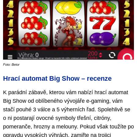
Foto: Betor
Hrací automat Big Show – recenze
K parádní zábavě, kterou vám nabízí hrací automat
Big Show od oblíbeného vývojáře e-gaming, vám
stačí pouhé 3 válce a 5 výherních řad. Spolehlivě se
o ni postarají ovocné symboly třešní, citróny,
pomeranče, hrozny a melouny. Pokud však toužíte po
opravdu vysokých výhrách, zamiřte na trojici