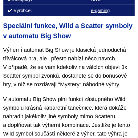
✔️ Výrobce:
e-gaming
Speciální funkce, Wild a Scatter symboly
v automatu Big Show
Výherní automat Big Show je klasická jednoduchá
tříválcová hra, ale i přesto nabízí něco navrch.
V případě, že se vám kdekoliv na válcích objeví 3x
Scatter symbol
zvonků, dostanete se do bonusové
hry, v níž se rozdávají “Mystery“ náhodné výhry.
V automatu Big Show plní funkci zástupného Wild
symbolu krásná kabaretní tanečnice, která dokáže
nahradit jakékoliv jiné symboly mimo Scatteru
a doplňovat tak výherní kombinace. Jestliže je tento
Wild symbol součástí některé z výher, tato výhra je