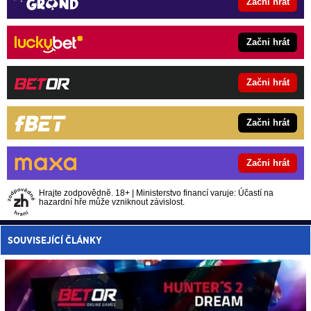
Začni hrát
Začni hrát
Začni hrát
Začni hrát
Začni hrát
Hrajte zodpovědně. 18+ | Ministerstvo financí varuje: Účastí na
hazardní hře může vzniknout závislost.
SOUVISEJÍCÍ ČLÁNKY