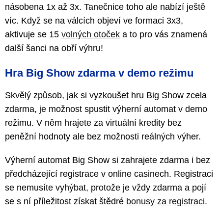
násobena 1x až 3x. Tanečnice toho ale nabízí ještě
víc. Když se na válcích objeví ve formaci 3x3,
aktivuje se 15
volných otoček
a to pro vás znamená
další šanci na obří výhru!
Hra Big Show zdarma v demo režimu
Skvělý způsob, jak si vyzkoušet hru Big Show zcela
zdarma, je možnost spustit výherní automat v demo
režimu. V něm hrajete za virtuální kredity bez
peněžní hodnoty ale bez možnosti reálných výher.
Výherní automat Big Show si zahrajete zdarma i bez
předcházející registrace v online casinech. Registraci
se nemusíte vyhýbat, protože je vždy zdarma a pojí
se s ní příležitost získat štědré
bonusy za registraci
.