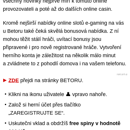
všechny novinky nejprve míří k tomuto online
provozovateli a poté až do dalších online casin.
Kromě nejširší nabídky online slotů e-gaming na vás
u Betoru také čeká skvělá bonusová nabídka. Z ní
mohou těžit stálí hráči, uvítací bonusy jsou
připravené i pro nově registrované hráče. Vytvoření
herního konta je záležitost na několik málo minut
a zvládnete to z pohodlí domova i na vašem telefonu.
ZDE
přejdi na stránky BETORU.
Klikni na ikonu uživatele 👤 vpravo nahoře.
Založ si herní účet přes tlačítko
„ZAREGISTRUJTE SE“.
Uskutečni vklad a obdržíš
free spiny v hodnotě