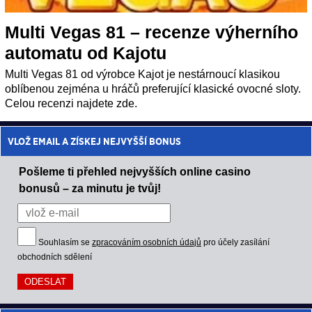
Multi Vegas 81 – recenze výherního
automatu od Kajotu
Multi Vegas 81 od výrobce Kajot je nestárnoucí klasikou
oblíbenou zejména u hráčů preferující klasické ovocné sloty.
Celou recenzi najdete zde.
VLOŽ EMAIL A ZÍSKEJ NEJVYŠŠÍ BONUS
Pošleme ti přehled nejvyšších online casino
bonusů – za minutu je tvůj!
Souhlasím se
zpracováním osobních údajů
pro účely zasílání
obchodních sdělení