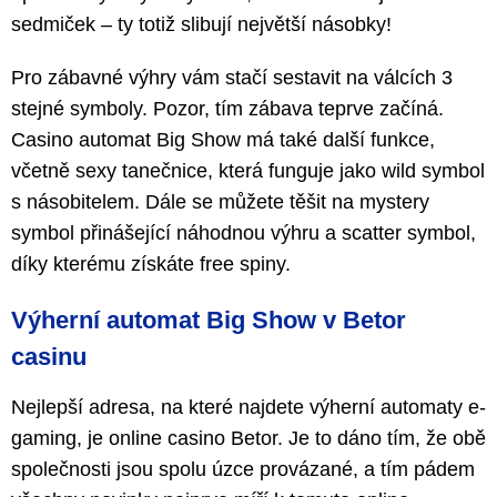
sedmiček – ty totiž slibují největší násobky!
Pro zábavné výhry vám stačí sestavit na válcích 3
stejné symboly. Pozor, tím zábava teprve začíná.
Casino automat Big Show má také další funkce,
včetně sexy tanečnice, která funguje jako wild symbol
s násobitelem. Dále se můžete těšit na mystery
symbol přinášející náhodnou výhru a scatter symbol,
díky kterému získáte free spiny.
Výherní automat Big Show v Betor
casinu
Nejlepší adresa, na které najdete výherní automaty e-
gaming, je online casino Betor. Je to dáno tím, že obě
společnosti jsou spolu úzce provázané, a tím pádem