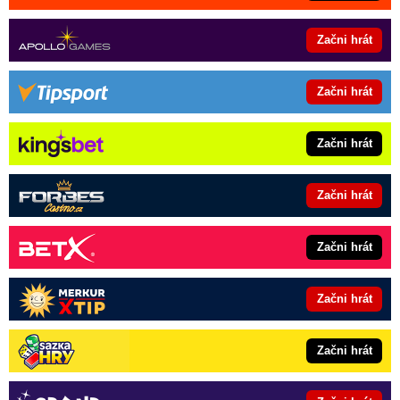
Začni hrát
Začni hrát
Začni hrát
Začni hrát
Začni hrát
Začni hrát
Začni hrát