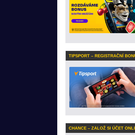
TIPSPORT – REGISTRAČNÍ BO
CHANCE – ZALOŽ SI ÚČET ONL