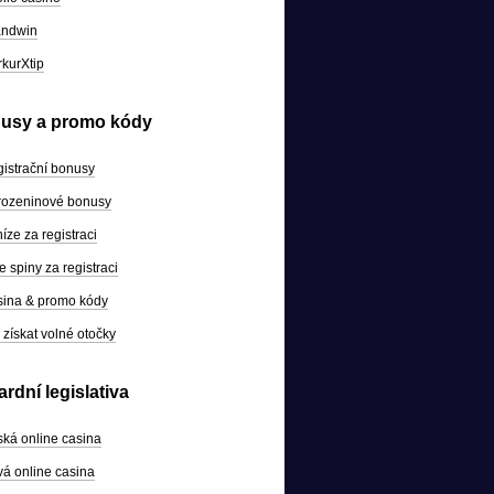
andwin
kurXtip
usy a promo kódy
istrační bonusy
ozeninové bonusy
íze za registraci
e spiny za registraci
ina & promo kódy
 získat volné otočky
rdní legislativa
ká online casina
á online casina