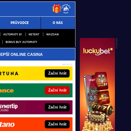
PRŮVODCE
O NÁS
AUTOMATY 81
NETENT
WAZDAN
BONUS BUY AUTOMATY
EPŠÍ ONLINE CASINA
Začni hrát
Začni hrát
Začni hrát
Začni hrát