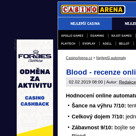
NEJLEPŠÍ CASINA
NEJLE
APOLLO GAMES
EGAMING
KAJOT GAMES
PLAYTECH
EVOPLAY
ADELL
BELLOT
CasinoArena.cz
>
Nejlepší automaty
Blood - recenze onl
02.02.2019 08:00
| Autor:
Redakce
Hodnocení online automatu
Šance na výhru 7/10:
ten
Celkový dojem 7/10:
jedn
Zábavnost 9/10:
bojíte se