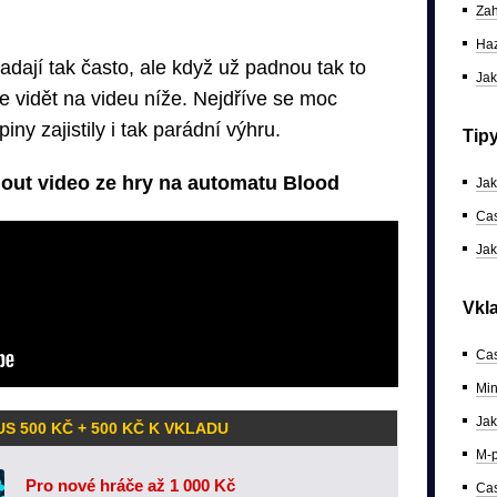
Zah
Haz
dají tak často, ale když už padnou tak to
Jak
te vidět na videu níže. Nejdříve se moc
ny zajistily i tak parádní výhru.
Tip
out video ze hry na automatu Blood
Jak
Cas
Jak
Vkl
Cas
Min
Jak
S 500 KČ + 500 KČ K VKLADU
M-p
Pro nové hráče až 1 000 Kč
Cas