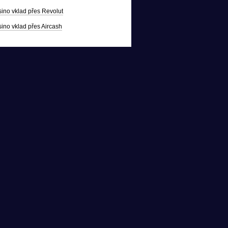
ino vklad přes Revolut
ino vklad přes Aircash