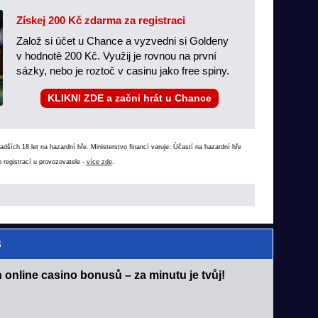
Získej 200 Kč zdarma za registraci
Založ si účet u Chance a vyzvedni si Goldeny
v hodnotě 200 Kč. Využij je rovnou na první
sázky, nebo je roztoč v casinu jako free spiny.
KLIKNI ZDE a začni hrát u Chance
ších 18 let na hazardní hře. Ministerstvo financí varuje: Účastí na hazardní hře
 registrací u provozovatele -
více zde
.
S
 online casino bonusů – za minutu je tvůj!