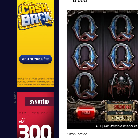
Blood
Foto: Fortuna