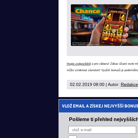
Hrajte zodpovědně
a pro zábavu! Zákaz účasti osob mlad
může vzniknout závislost! Využití bonusů je podmíněno
02.02.2019 08:00
| Autor:
Redakce
VLOŽ EMAIL A ZÍSKEJ NEJVYŠŠÍ BONU
Pošleme ti přehled nejvyšších