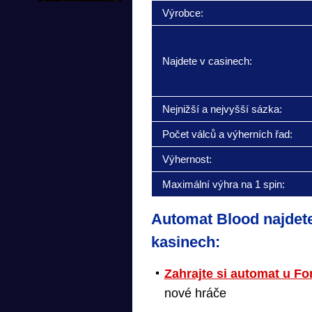
Výrobce:
Najdete v casinech:
Nejnižší a nejvyšší sázka:
Počet válců a výherních řad:
Výhernost:
Maximální výhra na 1 spin:
Automat Blood najdete
kasinech:
Zahrajte si automat u Fo
nové hráče