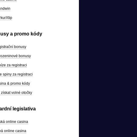
andwin
kurXtip
usy a promo kódy
istrační bonusy
ozeninové bonusy
íze za registraci
e spiny za registraci
ina & promo kódy
 získat volné otočky
rdní legislativa
ká online casina
á online casina