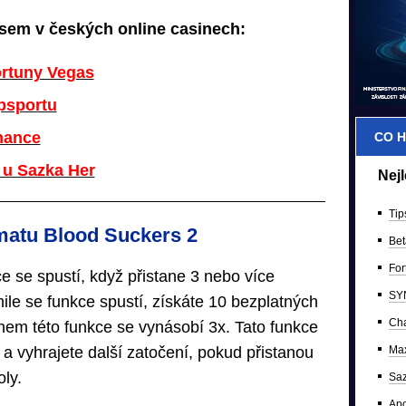
usem v českých online casinech:
Fortuny Vegas
ipsportu
Chance
CO H
i u Sazka Her
Nej
Tip
matu Blood Suckers 2
Bet
For
 se spustí, když přistane 3 nebo více
SY
ile se funkce spustí, získáte 10 bezplatných
Ch
hem této funkce se vynásobí 3x. Tato funkce
 vyhrajete další zatočení, pokud přistanou
Max
ly.
Saz
Apo