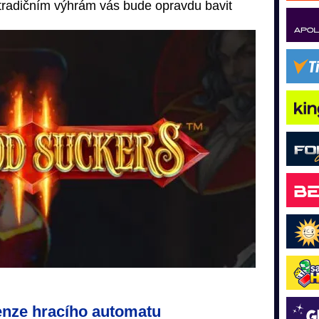
tradičním výhrám vás bude opravdu bavit
enze hracího automatu