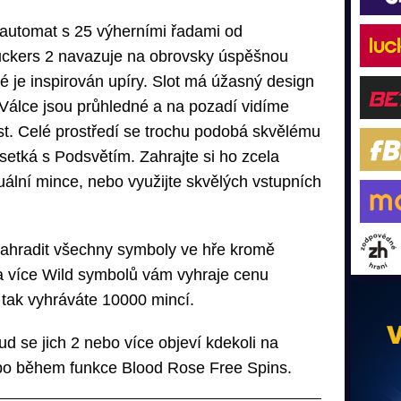
 automat s 25 výherními řadami od
uckers 2 navazuje na obrovsky úspěšnou
é je inspirován upíry. Slot má úžasný design
 Válce jsou průhledné a na pozadí vidíme
t. Celé prostředí se trochu podobá skvělému
setká s Podsvětím. Zahrajte si ho zcela
ální mince, nebo využijte skvělých vstupních
ahradit všechny symboly ve hře kromě
a více Wild symbolů vám vyhraje cenu
, tak vyhráváte 10000 mincí.
d se jich 2 nebo více objeví kdekoli na
bo během funkce Blood Rose Free Spins.