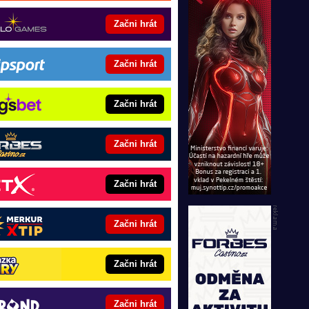
Začni hrát
Začni hrát
Začni hrát
Začni hrát
Začni hrát
Začni hrát
Začni hrát
Začni hrát