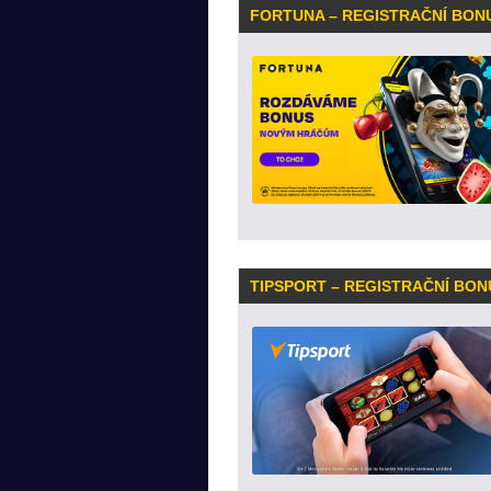
FORTUNA – REGISTRAČNÍ BONU
TIPSPORT – REGISTRAČNÍ BO