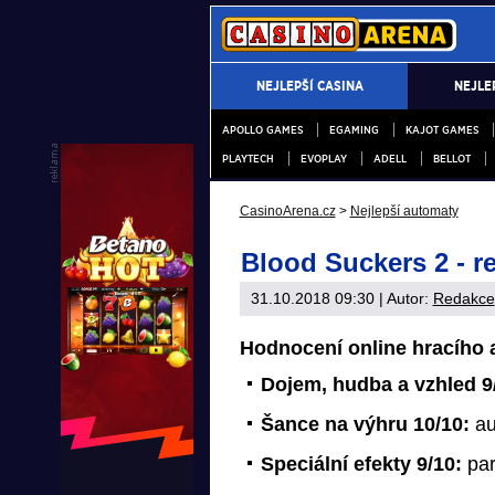
NEJLEPŠÍ CASINA
NEJLE
APOLLO GAMES
EGAMING
KAJOT GAMES
PLAYTECH
EVOPLAY
ADELL
BELLOT
CasinoArena.cz
>
Nejlepší automaty
Blood Suckers 2 - 
31.10.2018 09:30
| Autor:
Redakce
Hodnocení online hracího
Dojem, hudba a vzhled 9
Šance na výhru 10/10:
au
Speciální efekty 9/10:
par