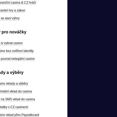
raniční casina & CZ hráči
ardní hry a zákon
 se daní výhry
y pro nováčky
 si vybrat casino
ino bez ověření identity
 poznat nelegální casino
ady a výběry
ino vklady a výběry
imální vklad do casina
 na SMS vklad do casina
latby v CZ casinech
ino vklad přes Paysafecard