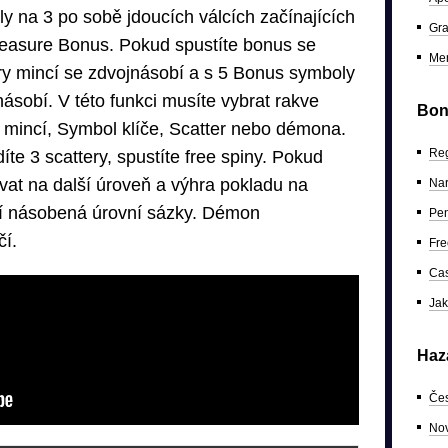
y na 3 po sobě jdoucích válcích začínajících
Gr
Treasure Bonus. Pokud spustíte bonus se
Mer
ry mincí se zdvojnásobí a s 5 Bonus symboly
ásobí. V této funkci musíte vybrat rakve
Bon
ry mincí, Symbol klíče, Scatter nebo démona.
Reg
te 3 scattery, spustíte free spiny. Pokud
ovat na další úroveň a výhra pokladu na
Nar
cí násobená úrovní sázky. Démon
Pen
í.
Fre
Cas
Jak
Haza
Čes
Nov