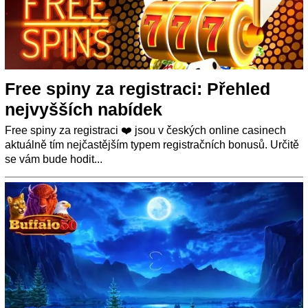
Free spiny za registraci: Přehled
nejvyšších nabídek
Free spiny za registraci ❤️ jsou v českých online casinech
aktuálně tím nejčastějším typem registračních bonusů. Určitě
se vám bude hodit...