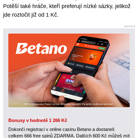
Potěší také hráče, kteří preferují nízké sázky, jelikož
jde roztočit již od 1 Kč.
Bonusy v hodnotě 1 266 Kč
Dokonči registraci v online casinu Betano a dostaneš
celkem 666 free spinů ZDARMA. Dalších 600 Kč můžeš mít