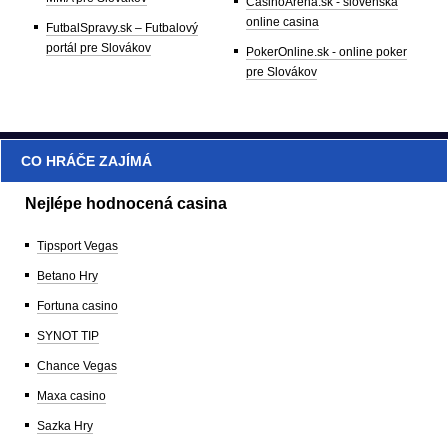
CasinoArena.sk - slovenská
online casina
FutbalSpravy.sk – Futbalový
portál pre Slovákov
PokerOnline.sk - online poker
pre Slovákov
CO HRÁČE ZAJÍMÁ
Nejlépe hodnocená casina
Tipsport Vegas
Betano Hry
Fortuna casino
SYNOT TIP
Chance Vegas
Maxa casino
Sazka Hry