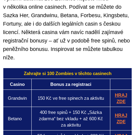
v několika online casinech. Podívat se můžete do
Sazka Her, Grandwinu, Betana, Forbesu, Kingsbetu,
Fortuny, ale i do dalších legálních casin s českou
licencí. Některá casina vám navíc nadělí zajímavé
registrační bonusy – ať už v podobě free spinů, nebo
peněžního bonusu. Inspirovat se můžete tabulkou
níže.
Zahrajte si 100 Zombies v těchto casinech
Casino
Bonus za registraci
HRAJ
Grandwin
150 Kč ve free spinech za aktivitu
ZDE
400 free spinů + 150 Kč „Sázka
HRAJ
Betano
zdarma“ bez vkladu + až 600 Kč
ZDE
za aktivitu