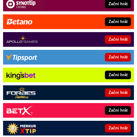
Začni hrát
Začni hrát
Začni hrát
Začni hrát
Začni hrát
Začni hrát
Začni hrát
Začni hrát