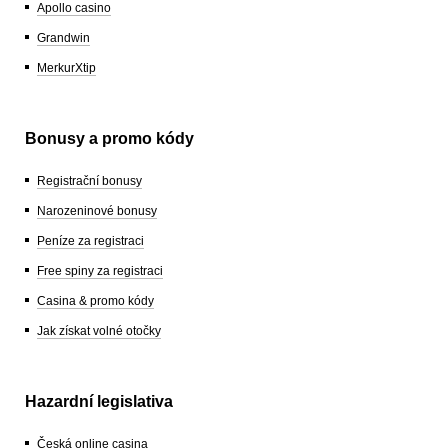
Apollo casino
Grandwin
MerkurXtip
Bonusy a promo kódy
Registrační bonusy
Narozeninové bonusy
Peníze za registraci
Free spiny za registraci
Casina & promo kódy
Jak získat volné otočky
Hazardní legislativa
Česká online casina