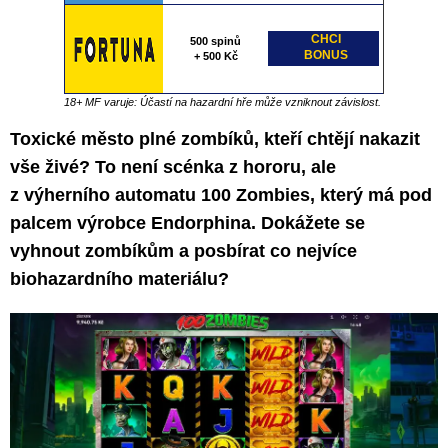
CHCI
500 spinů
BONUS
+ 500 Kč
18+ MF varuje: Účastí na hazardní hře může vzniknout závislost.
Toxické město plné zombíků, kteří chtějí nakazit
vše živé? To není scénka z hororu, ale
z výherního automatu 100 Zombies, který má pod
palcem výrobce Endorphina. Dokážete se
vyhnout zombíkům a posbírat co nejvíce
biohazardního materiálu?