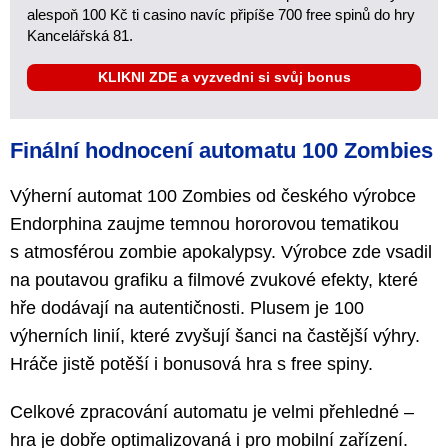
alespoň 100 Kč ti casino navíc připíše 700 free spinů do hry
Kancelářská 81.
KLIKNI ZDE a vyzvedni si svůj bonus
Finální hodnocení automatu 100 Zombies
Výherní automat 100 Zombies od českého výrobce
Endorphina zaujme temnou hororovou tematikou
s atmosférou zombie apokalypsy. Výrobce zde vsadil
na poutavou grafiku a filmové zvukové efekty, které
hře dodávají na autentičnosti. Plusem je 100
výherních linií, které zvyšují šanci na častější výhry.
Hráče jistě potěší i bonusová hra s free spiny.
Celkové zpracování automatu je velmi přehledné –
hra je dobře optimalizovaná i pro mobilní zařízení.