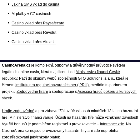
Jak na SMS vklad do casina
M-platby v CZ casinech
Casino vklad přes Paysafecard
Casino vklad přes Revolut
Casino vklad přes Aircash
CasinoArena.cz
je komplexní, odborný a důvěryhodný průvodce světem
legálních online casin, která mají licenci od
Ministerstva financí České
republiky
. Patří do skupiny webů společnosti GTO Solutions, s. r. o., která je
členem
Institutu pro regulaci hazardních her (IPRH)
, mediálním partnerem
projektu
Zodpovědné hraní
a spolupracuje s
Asociací hráčů pokeru a kurzových
sázek
.
Hrajte zodpovědně
a pro zábavu! Zákaz účasti osob mladších 18 let na hazardní
hře. Ministerstvo financí varuje: Účastí na hazardní hře může vzniknout závislost!
Využití bonusů je podmíněno registrací u provozovatele –
informace zde
. Na
CasinoArena.cz nejsou provozovány hazardní hry ani zde neprobíhá
zprostředkování jakýchkoliv plateb.