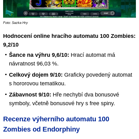
Foto: Sazka Hry
Hodnocení online hracího automatu 100 Zombies:
9,2/10
Šance na výhru 9,6/10:
Hrací automat má
návratnost 96,03 %.
Celkový dojem 9/10:
Graficky povedený automat
s hororovou tematikou.
Zábavnost 9/10:
Hře nechybí dva bonusové
symboly, včetně bonusové hry s free spiny.
Recenze výherního automatu 100
Zombies od Endorphiny