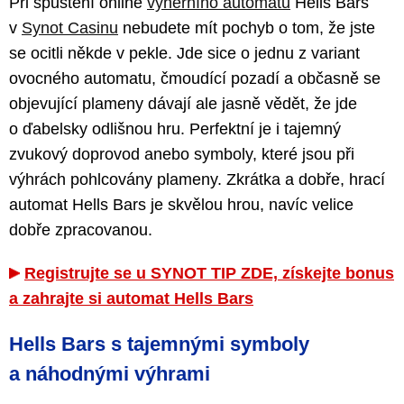
Při spuštění online
výherního automatu
Hells Bars
v
Synot Casinu
nebudete mít pochyb o tom, že jste
se ocitli někde v pekle. Jde sice o jednu z variant
ovocného automatu, čmoudící pozadí a občasně se
objevující plameny dávají ale jasně vědět, že jde
o ďabelsky odlišnou hru. Perfektní je i tajemný
zvukový doprovod anebo symboly, které jsou při
výhrách pohlcovány plameny. Zkrátka a dobře, hrací
automat Hells Bars je skvělou hrou, navíc velice
dobře zpracovanou.
Registrujte se u SYNOT TIP ZDE, získejte bonus
a zahrajte si automat Hells Bars
Hells Bars s tajemnými symboly
a náhodnými výhrami