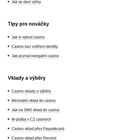
Jak se daní výhry
Tipy pro nováčky
Jak si vybrat casino
Casino bez ověření identity
Jak poznat nelegální casino
Vklady a výběry
Casino vklady a výběry
Minimální vklad do casina
Jak na SMS vklad do casina
M-platby v CZ casinech
Casino vklad přes Paysafecard
Casino vklad přes Revolut