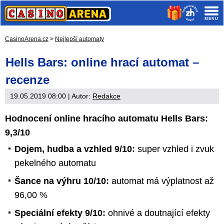
CasinoArena.cz
>
Nejlepší automaty
Hells Bars: online hrací automat –
recenze
19.05.2019 08:00
| Autor:
Redakce
Hodnocení online hracího automatu Hells Bars:
9,3
/10
Dojem, hudba a vzhled 9/10:
super vzhled i zvuk
pekelného automatu
Šance na výhru 10/10:
automat má výplatnost až
96,00 %
Speciální efekty 9/10:
ohnivé a doutnající efekty