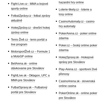
hazardní hry online
Fight-Live.cz - MMA a bojové
sporty online
Loterie-tikety.cz - loterie a
losy online
FotbalZprávy.cz - fotbal zprávy
aktuálně
CasinoAutomaty.cz - casino
hry automaty
HokejZprávy.cz - dnešní hokej
zprávy online
PokerArena.cz - poker online
zdarma
Tenis-Živě.cz - tenis portál a
live program
Poker.cz – český online poker
zdarma
MotorsportŽivě.cz – Formule 1
a MotoGP online
HokejSpravy.sk - Hokejové
správy pre Slovákov
BetArena.sk - online
stávkovanie pre Slovákov
Play-Arena.cz - sportovní živé
přenosy
FightLive.sk - Oktagon, UFC a
MMA pre Slovákov
CasinoArena.sk - slovenská
online casina
FutbalSpravy.sk – Futbalový
portál pre Slovákov
PokerOnline.sk - online poker
pre Slovákov