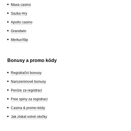
Maxa casino
Sazka Hry
Apollo casino
Grandwin
MerkurXtip
Bonusy a promo kódy
Registrační bonusy
Narozeninové bonusy
Peníze za registraci
Free spiny za registraci
Casina & promo kódy
Jak získat volné otočky