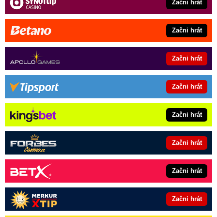
Začni hrát
Začni hrát
Začni hrát
Začni hrát
Začni hrát
Začni hrát
Začni hrát
Začni hrát