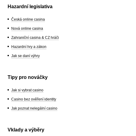
Hazardní legislativa
Česká online casina
Nová online casina
Zahraniční casina & CZ hráči
Hazardní hry a zákon
Jak se daní výhry
Tipy pro nováčky
Jak si vybrat casino
Casino bez ověření identity
Jak poznat nelegální casino
Vklady a výběry