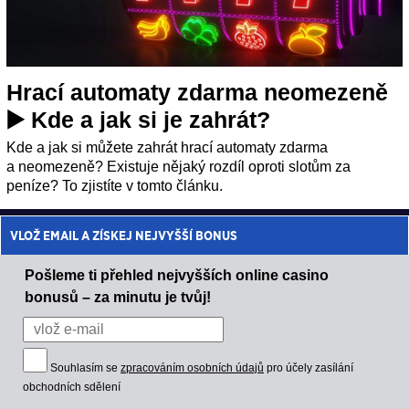
Hrací automaty zdarma neomezeně
▶️ Kde a jak si je zahrát?
Kde a jak si můžete zahrát hrací automaty zdarma
a neomezeně? Existuje nějaký rozdíl oproti slotům za
peníze? To zjistíte v tomto článku.
VLOŽ EMAIL A ZÍSKEJ NEJVYŠŠÍ BONUS
Pošleme ti přehled nejvyšších online casino
bonusů – za minutu je tvůj!
Souhlasím se
zpracováním osobních údajů
pro účely zasílání
obchodních sdělení