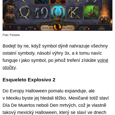
Foto: Fortuna
Bodejť by ne, když symbol dýně nahrazuje všechny
ostatní symboly, násobí výhry 3x, a k tomu navíc
funguje i jako symbol, po jehož trefení získáte
volné
otočky
.
Esqueleto Explosivo 2
Do Evropy Halloween pomalu expanduje, ale
v Mexiku byste jej hledali těžko. Mexičané totiž slaví
Día De Muertos neboli Den mrtvých, což je vlastně
takový mexický Halloween, který se slaví ve dnech