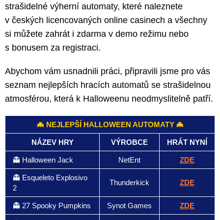
strašidelné výherní automaty, které naleznete
v českých licencovaných online casinech a všechny
si můžete zahrát i zdarma v demo režimu nebo
s bonusem za registraci.
Abychom vám usnadnili práci, připravili jsme pro vás
seznam nejlepších hracích automatů se strašidelnou
atmosférou, která k Halloweenu neodmyslitelně patří.
🦇 NEJLEPŠÍ HALLOWEEN AUTOMATY 🦇
NÁZEV HRY
VÝROBCE
HRÁT NYNÍ
👻 Halloween Jack
NetEnt
ZDE
👻 Esqueleto Explosivo
Thunderkick
ZDE
2
👻 27 Spooky Pumpkins
Synot Games
ZDE