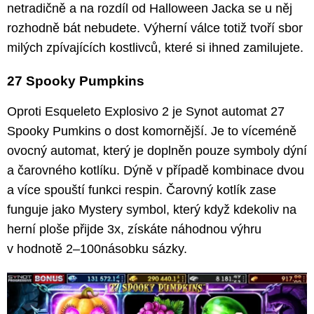
netradičně a na rozdíl od Halloween Jacka se u něj
rozhodně bát nebudete. Výherní válce totiž tvoří sbor
milých zpívajících kostlivců, které si ihned zamilujete.
27 Spooky Pumpkins
Oproti Esqueleto Explosivo 2 je Synot automat 27
Spooky Pumkins o dost komornější. Je to víceméně
ovocný automat, který je doplněn pouze symboly dýní
a čarovného kotlíku. Dýně v případě kombinace dvou
a více spouští funkci respin. Čarovný kotlík zase
funguje jako Mystery symbol, který když kdekoliv na
herní ploše přijde 3x, získáte náhodnou výhru
v hodnotě 2–100násobku sázky.