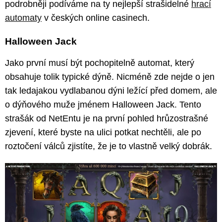
podrobněji podíváme na ty nejlepší strašidelné
hrací
automaty
v českých online casinech.
Halloween Jack
Jako první musí být pochopitelně automat, který
obsahuje tolik typické dýně. Nicméně zde nejde o jen
tak ledajakou vydlabanou dýni ležící před domem, ale
o dýňového muže jménem Halloween Jack. Tento
strašák od NetEntu je na první pohled hrůzostrašné
zjevení, které byste na ulici potkat nechtěli, ale po
roztočení válců zjistíte, že je to vlastně velký dobrák.