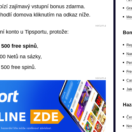
bízí zajímavý vstupní bonus zdarma.
Gr
ohodlí domova kliknutím na odkaz níže.
Mer
ní konto u Tipsportu, protože:
Bon
Reg
š
500 free spinů
,
Nar
500 Netů na sázky,
Pen
 500 free spinů.
Fre
Cas
Jak
Haza
Čes
Nov