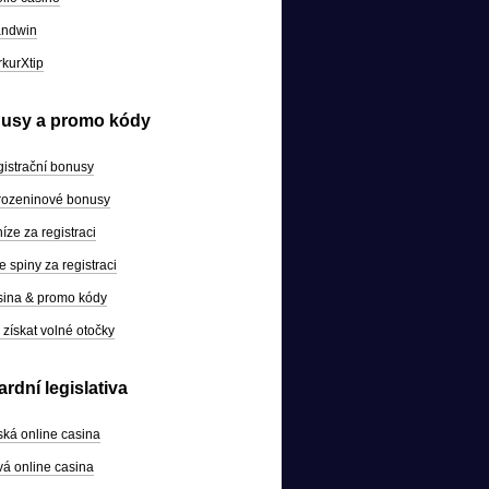
andwin
kurXtip
usy a promo kódy
istrační bonusy
ozeninové bonusy
íze za registraci
e spiny za registraci
ina & promo kódy
 získat volné otočky
rdní legislativa
ká online casina
á online casina