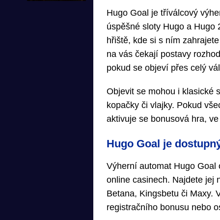
Hugo Goal je tříválcový výhe
úspěšné sloty Hugo a Hugo 2
hřiště, kde si s ním zahrajet
na vás čekají postavy rozhod
pokud se objeví přes celý vál
Objevit se mohou i klasické s
kopačky či vlajky. Pokud vše
aktivuje se bonusová hra, ve
Hugo Goal je dostupný
Výherní automat Hugo Goal o
online casinech. Najdete jej 
Betana, Kingsbetu či Maxy. V
registračního bonusu nebo o