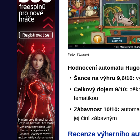
Foto: Tipsport
Hodnocení automatu Hugo 
Šance na výhru 9,6/10:
vý
Celkový dojem 9/10:
pěkn
tematikou
Zábavnost 10/10:
automat
jej činí zábavným
Recenze výherního au