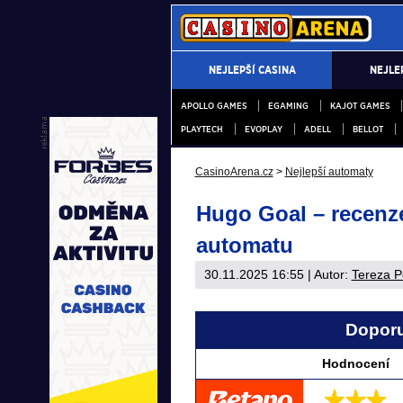
NEJLEPŠÍ CASINA
NEJLE
APOLLO GAMES
EGAMING
KAJOT GAMES
PLAYTECH
EVOPLAY
ADELL
BELLOT
CasinoArena.cz
>
Nejlepší automaty
Hugo Goal – recenz
automatu
30.11.2025 16:55
| Autor:
Tereza P
Doporu
Hodnocení