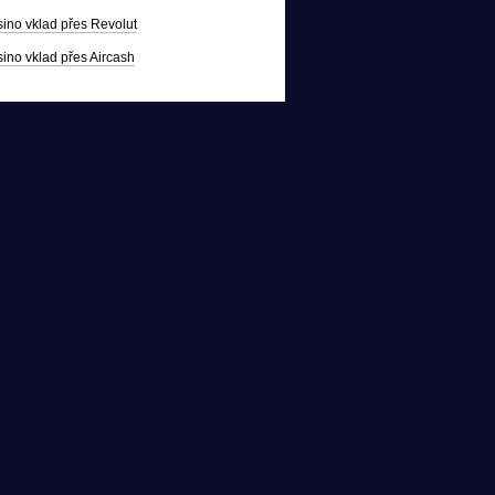
ino vklad přes Revolut
ino vklad přes Aircash