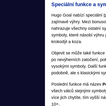
Speciální funkce a s
Hugo Goal nabízí speciální
b
zajímavé výhry. Mezi bonusov
nahrazuje všechny ostatní sy
symboly, které násobí výhru p
krokodýl a koza.
Objevit se může také funkce
po nevýherních zatočení, po
vysokými symboly. Další funk
podobně, ale s klasickými sy
Poslední funkce má název
P
všech válců stejnými symboly
více jich chytíte, tím vyšší 
10×.