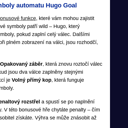
ymboly automatu Hugo Goal
onusové funkce
, které vám mohou zajistit
é symboly patří wild – Hugo, který
mboly, pokud zaplní celý válec. Dalšími
ři plném zobrazení na válci, jsou rozhodčí,
Opakovaný záběr
, která znovu roztočí válec
kud jsou dva válce zaplněny stejnými
cí je
Volný přímý kop
, která funguje
mboly.
enaltový rozstřel
a spustí se po naplnění
. V této bonusové hře chytáte penalty – čím
násobitel získáte. Výhra se může znásobit až