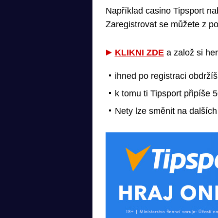
Například casino Tipsport na
Zaregistrovat se můžete z p
KLIKNI ZDE
a založ si her
ihned po registraci obdrží
k tomu ti Tipsport připíše 
Nety lze směnit na dalších