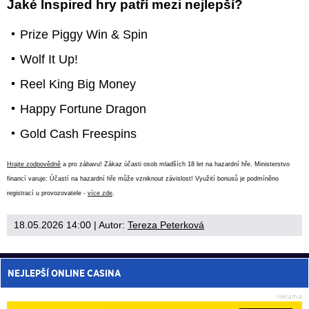
Jaké Inspired hry patří mezi nejlepší?
Prize Piggy Win & Spin
Wolf It Up!
Reel King Big Money
Happy Fortune Dragon
Gold Cash Freespins
Hrajte zodpovědně
a pro zábavu! Zákaz účasti osob mladších 18 let na hazardní hře. Ministerstvo
financí varuje: Účastí na hazardní hře může vzniknout závislost! Využití bonusů je podmíněno
registrací u provozovatele -
více zde
.
18.05.2026 14:00
| Autor:
Tereza Peterková
NEJLEPŠÍ ONLINE CASINA