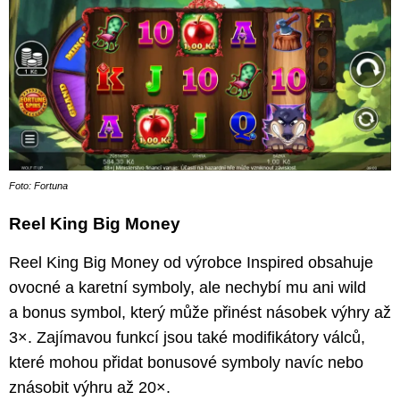
Foto: Fortuna
Reel King Big Money
Reel King Big Money od výrobce Inspired obsahuje
ovocné a karetní symboly, ale nechybí mu ani wild
a bonus symbol, který může přinést násobek výhry až
3×. Zajímavou funkcí jsou také modifikátory válců,
které mohou přidat bonusové symboly navíc nebo
znásobit výhru až 20×.