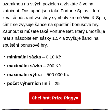
uzamknou na svých pozicích a získáte 3 volná
zatočení. Dostupné jsou také Fortune Spins, které
z válců odstraní všechny symboly kromě Win & Spin,
čímž se zvyšuje šance na spuštění bonusové hry.
Zapnout si můžete také Fortune Bet, který umožňuje
hrát s násobitelem sázky 1,5× a zvyšuje šanci na
spuštění bonusové hry.
minimální sázka
– 0,10 Kč
maximální sázka
– 200 Kč
maximální výhra
– 500 000 Kč
počet výherních linií
– 25
Chci hrát Prize Piggy