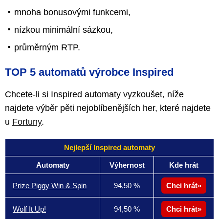
mnoha bonusovými funkcemi,
nízkou minimální sázkou,
průměrným RTP.
TOP 5 automatů výrobce Inspired
Chcete-li si Inspired automaty vyzkoušet, níže
najdete výběr pěti nejoblíbenějších her, které najdete
u
Fortuny
.
Nejlepší Inspired automaty
Automaty
Výhernost
Kde hrát
Prize Piggy Win & Spin
94,50 %
Chci hrát
Wolf It Up!
94,50 %
Chci hrát