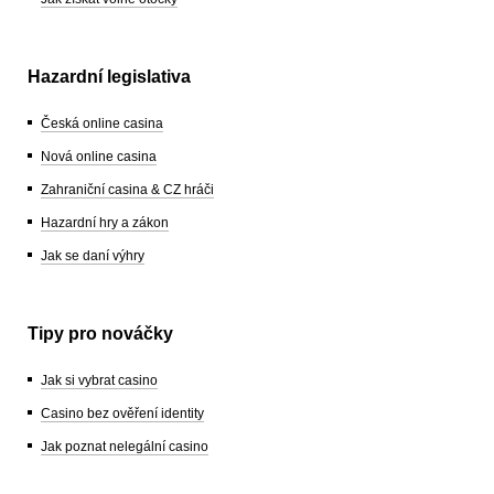
Hazardní legislativa
Česká online casina
Nová online casina
Zahraniční casina & CZ hráči
Hazardní hry a zákon
Jak se daní výhry
Tipy pro nováčky
Jak si vybrat casino
Casino bez ověření identity
Jak poznat nelegální casino