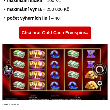
maximální sázka
– 100 Kč
maximální výhra
– 250 000 Kč
počet výherních linií
– 40
Chci hrát Gold Cash Freespins
Foto: Fortuna