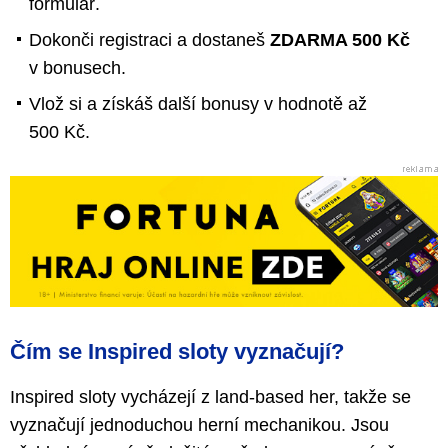
formulář.
Dokonči registraci a dostaneš
ZDARMA 500 Kč
v bonusech.
Vlož si a získáš další bonusy v hodnotě až
500 Kč.
Čím se Inspired sloty vyznačují?
Inspired sloty vycházejí z land-based her, takže se
vyznačují jednoduchou herní mechanikou. Jsou