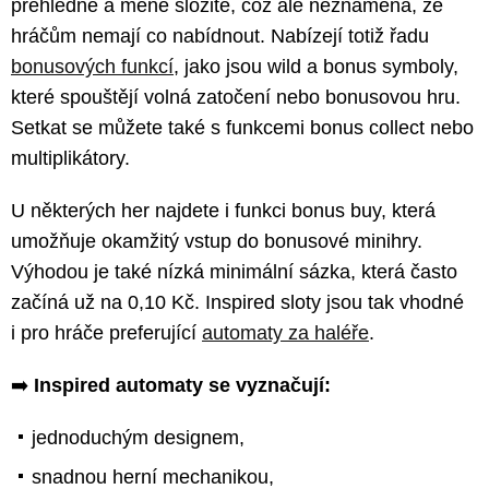
přehledné a méně složité, což ale neznamená, že
hráčům nemají co nabídnout. Nabízejí totiž řadu
bonusových funkcí
, jako jsou wild a bonus symboly,
které spouštějí volná zatočení nebo bonusovou hru.
Setkat se můžete také s funkcemi bonus collect nebo
multiplikátory.
U některých her najdete i funkci bonus buy, která
umožňuje okamžitý vstup do bonusové minihry.
Výhodou je také nízká minimální sázka, která často
začíná už na 0,10 Kč. Inspired sloty jsou tak vhodné
i pro hráče preferující
automaty za haléře
.
➡️
Inspired automaty se vyznačují:
jednoduchým designem,
snadnou herní mechanikou,