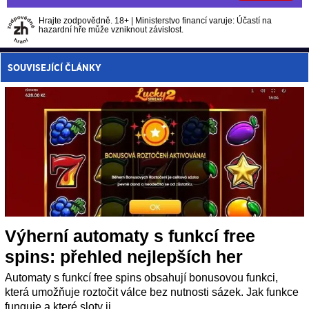
Hrajte zodpovědně. 18+ | Ministerstvo financí varuje: Účastí na
hazardní hře může vzniknout závislost.
SOUVISEJÍCÍ ČLÁNKY
Výherní automaty s funkcí free
spins: přehled nejlepších her
Automaty s funkcí free spins obsahují bonusovou funkci,
která umožňuje roztočit válce bez nutnosti sázek. Jak funkce
funguje a které sloty ji...