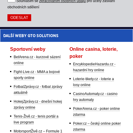
Souhlasím se
zpracováním osobních údajů
pro účely zasílání
obchodních sdělení
DALŠÍ WEBY GTO SOLUTIONS
Sportovní weby
Online casina, loterie,
poker
BetArena.cz - kurzové sázení
online
EncyklopedieHazardu.cz -
hazardní hry online
Fight-Live.cz - MMA a bojové
sporty online
Loterie-tikety.cz - loterie a
losy online
FotbalZprávy.cz - fotbal zprávy
aktuálně
CasinoAutomaty.cz - casino
hry automaty
HokejZprávy.cz - dnešní hokej
zprávy online
PokerArena.cz - poker online
zdarma
Tenis-Živě.cz - tenis portál a
live program
Poker.cz – český online poker
zdarma
MotorsportŽivě.cz – Formule 1