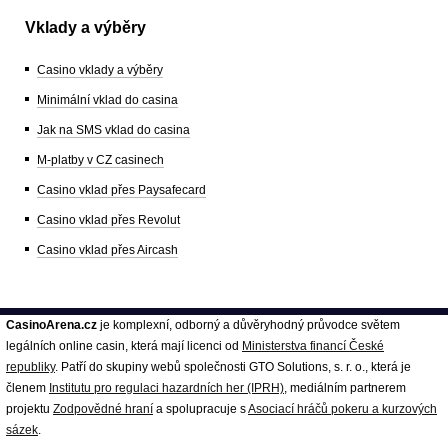
Vklady a výběry
Casino vklady a výběry
Minimální vklad do casina
Jak na SMS vklad do casina
M-platby v CZ casinech
Casino vklad přes Paysafecard
Casino vklad přes Revolut
Casino vklad přes Aircash
CasinoArena.cz
je komplexní, odborný a důvěryhodný průvodce světem
legálních online casin, která mají licenci od
Ministerstva financí České
republiky
. Patří do skupiny webů společnosti GTO Solutions, s. r. o., která je
členem
Institutu pro regulaci hazardních her (IPRH)
, mediálním partnerem
projektu
Zodpovědné hraní
a spolupracuje s
Asociací hráčů pokeru a kurzových
sázek
.