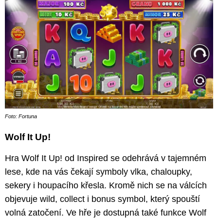
Foto: Fortuna
Wolf It Up!
Hra Wolf It Up! od Inspired se odehrává v tajemném
lese, kde na vás čekají symboly vlka, chaloupky,
sekery i houpacího křesla. Kromě nich se na válcích
objevuje wild, collect i bonus symbol, který spouští
volná zatočení. Ve hře je dostupná také funkce Wolf