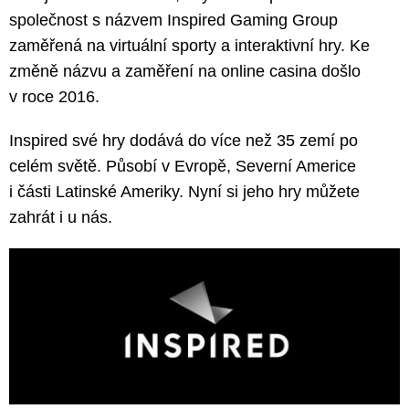
společnost s názvem Inspired Gaming Group
zaměřená na virtuální sporty a interaktivní hry. Ke
změně názvu a zaměření na online casina došlo
v roce 2016.
Inspired své hry dodává do více než 35 zemí po
celém světě. Působí v Evropě, Severní Americe
i části Latinské Ameriky. Nyní si jeho hry můžete
zahrát i u nás.