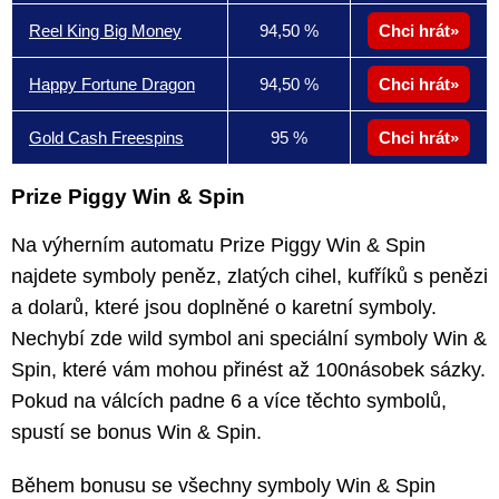
Reel King Big Money
94,50 %
Chci hrát
Happy Fortune Dragon
94,50 %
Chci hrát
Gold Cash Freespins
95 %
Chci hrát
Prize Piggy Win & Spin
Na výherním automatu Prize Piggy Win & Spin
najdete symboly peněz, zlatých cihel, kufříků s penězi
a dolarů, které jsou doplněné o karetní symboly.
Nechybí zde wild symbol ani speciální symboly Win &
Spin, které vám mohou přinést až 100násobek sázky.
Pokud na válcích padne 6 a více těchto symbolů,
spustí se bonus Win & Spin.
Během bonusu se všechny symboly Win & Spin