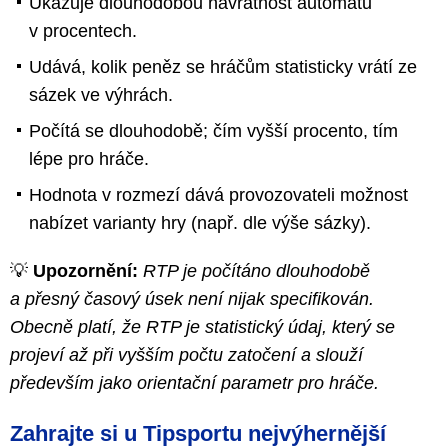
Ukazuje dlouhodobou návratnost automatu
v procentech.
Udává, kolik peněz se hráčům statisticky vrátí ze
sázek ve výhrách.
Počítá se dlouhodobě; čím vyšší procento, tím
lépe pro hráče.
Hodnota v rozmezí dává provozovateli možnost
nabízet varianty hry (např. dle výše sázky).
💡
Upozornění:
RTP je počítáno dlouhodobě
a přesný časový úsek není nijak specifikován.
Obecně platí, že RTP je statistický údaj, který se
projeví až při vyšším počtu zatočení a slouží
především jako orientační parametr pro hráče.
Zahrajte si u Tipsportu nejvýhernější