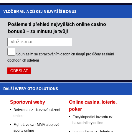
VLOŽ EMAIL A ZÍSKEJ NEJVYŠŠÍ BONUS
Pošleme ti přehled nejvyšších online casino
bonusů – za minutu je tvůj!
Souhlasím se
zpracováním osobních údajů
pro účely zasílání
obchodních sdělení
DALŠÍ WEBY GTO SOLUTIONS
Sportovní weby
Online casina, loterie,
poker
BetArena.cz - kurzové sázení
online
EncyklopedieHazardu.cz -
hazardní hry online
Fight-Live.cz - MMA a bojové
sporty online
Loterie-tikety.cz - loterie a