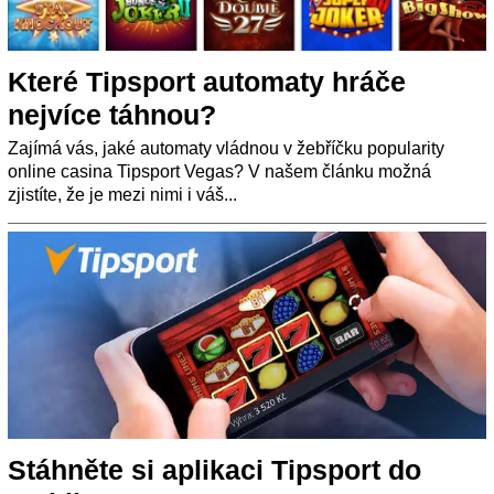
Které Tipsport automaty hráče
nejvíce táhnou?
Zajímá vás, jaké automaty vládnou v žebříčku popularity
online casina Tipsport Vegas? V našem článku možná
zjistíte, že je mezi nimi i váš...
Stáhněte si aplikaci Tipsport do