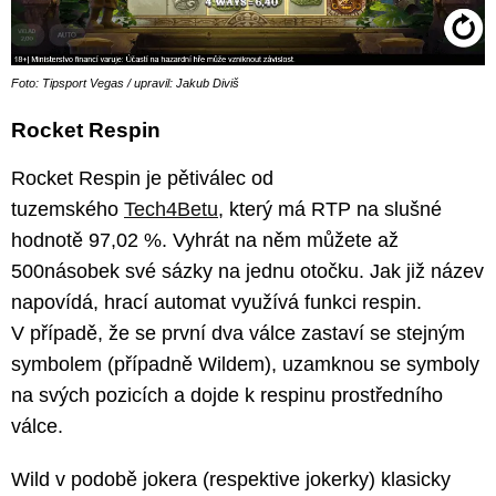
Foto: Tipsport Vegas / upravil: Jakub Diviš
Rocket Respin
Rocket Respin je pětiválec od
tuzemského
Tech4Betu
, který má RTP na slušné
hodnotě 97,02 %. Vyhrát na něm můžete až
500násobek své sázky na jednu otočku. Jak již název
napovídá, hrací automat využívá funkci respin.
V případě, že se první dva válce zastaví se stejným
symbolem (případně Wildem), uzamknou se symboly
na svých pozicích a dojde k respinu prostředního
válce.
Wild v podobě jokera (respektive jokerky) klasicky