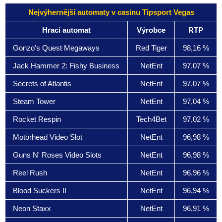
Nejvýhernější automaty v casinu Tipsport Vegas
Hrací automat
Výrobce
RTP
Gonzo’s Quest Megaways
Red Tiger
98,16 %
Jack Hammer 2: Fishy Business
NetEnt
97,07 %
Secrets of Atlantis
NetEnt
97,07 %
Steam Tower
NetEnt
97,04 %
Rocket Respin
Tech4Bet
97,02 %
Motörhead Video Slot
NetEnt
96,98 %
Guns N' Roses Video Slots
NetEnt
96,98 %
Reel Rush
NetEnt
96,96 %
Blood Suckers II
NetEnt
96,94 %
Neon Staxx
NetEnt
96,91 %