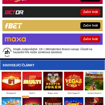
Začni hrát
Začni hrát
Začni hrát
Hrajte zodpovědně. 18+ | Ministerstvo financí varuje: Účastí na
hazardní hře může vzniknout závislost.
SOUVISEJÍCÍ ČLÁNKY