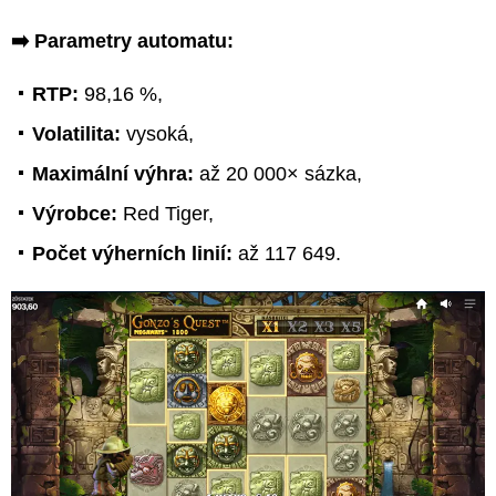
➡️ Parametry automatu:
RTP:
98,16 %,
Volatilita:
vysoká,
Maximální výhra:
až 20 000× sázka,
Výrobce:
Red Tiger,
Počet výherních linií:
až 117 649.