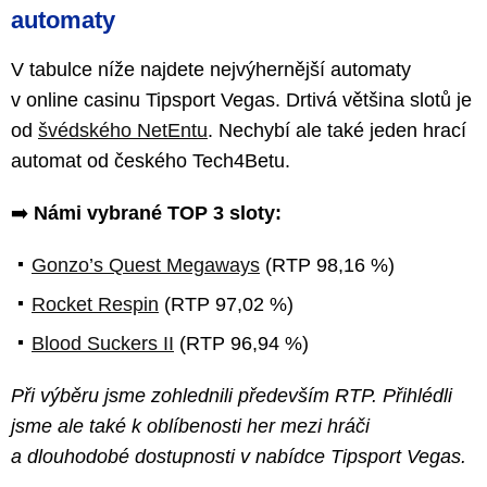
automaty
V tabulce níže najdete nejvýhernější automaty
v online casinu Tipsport Vegas. Drtivá většina slotů je
od
švédského NetEntu
. Nechybí ale také jeden hrací
automat od českého Tech4Betu.
➡️
Námi vybrané TOP 3 sloty:
Gonzo’s Quest Megaways
(RTP 98,16 %)
Rocket Respin
(RTP 97,02 %)
Blood Suckers II
(RTP 96,94 %)
Při výběru jsme zohlednili především RTP. Přihlédli
jsme ale také k oblíbenosti her mezi hráči
a dlouhodobé dostupnosti v nabídce Tipsport Vegas.