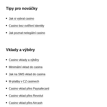
Tipy pro nováčky
Jak si vybrat casino
Casino bez ověření identity
Jak poznat nelegální casino
Vklady a výběry
Casino vklady a výběry
Minimální vklad do casina
Jak na SMS vklad do casina
M-platby v CZ casinech
Casino vklad přes Paysafecard
Casino vklad přes Revolut
Casino vklad přes Aircash