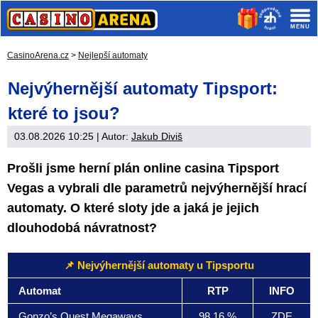
CasinoArena.cz
>
Nejlepší automaty
Nejvýhernější automaty Tipsport:
které to jsou?
03.08.2026 10:25
| Autor:
Jakub Diviš
Prošli jsme herní plán online casina Tipsport
Vegas a vybrali dle parametrů nejvýhernější hrací
automaty. O které sloty jde a jaká je jejich
dlouhodobá návratnost?
📌 Nejvýhernější automaty u Tipsportu
Automat
RTP
INFO
Gonzo’s Quest Megaways
98,16 %
ZDE