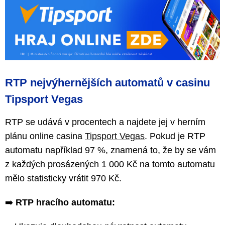
RTP nejvýhernějších automatů v casinu
Tipsport Vegas
RTP se udává v procentech a najdete jej v herním
plánu online casina
Tipsport Vegas
. Pokud je RTP
automatu například 97 %, znamená to, že by se vám
z každých prosázených 1 000 Kč na tomto automatu
mělo statisticky vrátit 970 Kč.
➡️
RTP hracího automatu: