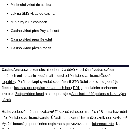
Minimální vklad do casina
Jak na SMS vklad do casina
M-platby v CZ casinech
Casino vklad přes Paysafecard
Casino vklad přes Revolut
Casino vklad přes Aircash
CasinoArena.cz
je komplexní, odborný a důvěryhodný průvodce světem
legálních online casin, která mají licenci od
Ministerstva financí České
republiky
. Patří do skupiny webů společnosti GTO Solutions, s. r. o., která je
členem
Institutu pro regulaci hazardních her (IPRH)
, mediálním partnerem
projektu
Zodpovědné hraní
a spolupracuje s
Asociací hráčů pokeru a kurzových
sázek
.
Hrajte zodpovědně
a pro zábavu! Zákaz účasti osob mladších 18 let na hazardní
hře. Ministerstvo financí varuje: Účastí na hazardní hře může vzniknout závislost!
Využití bonusů je podmíněno registrací u provozovatele –
informace zde
. Na