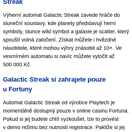
Streak
Výherní automat Galactic Streak zavede hráče do
sluneční soustavy, kde planety představují herní
symboly, slunce wild symbol a galaxie je scatter, který
spouští volná zatočení. Získat můžete i hvězdné
násobitele, které mohou výhry znásobit až 10×. Ve
vesmírném automatu si navíc můžete vytočit až
500 000 Kč.
Galactic Streak si zahrajete pouze
u Fortuny
Automat Galactic Streak od výrobce Playtech je
momentálně dostupný pouze v online casinu Fortuna.
Pokud si jej budete chtít vyzkoušet, lze to provést
v demo režimu bez nutnosti registrace. Pakliže si jej