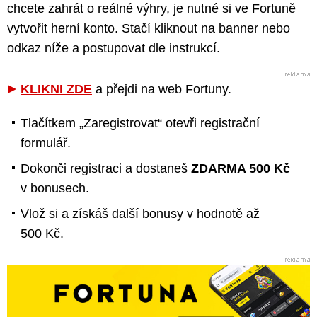
chcete zahrát o reálné výhry, je nutné si ve Fortuně
vytvořit herní konto. Stačí kliknout na banner nebo
odkaz níže a postupovat dle instrukcí.
KLIKNI ZDE
a přejdi na web Fortuny.
Tlačítkem „Zaregistrovat“ otevři registrační
formulář.
Dokonči registraci a dostaneš
ZDARMA 500 Kč
v bonusech.
Vlož si a získáš další bonusy v hodnotě až
500 Kč.