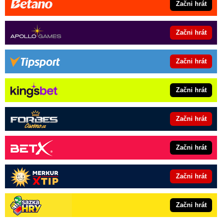
Začni hrát
Začni hrát
Začni hrát
Začni hrát
Začni hrát
Začni hrát
Začni hrát
Začni hrát