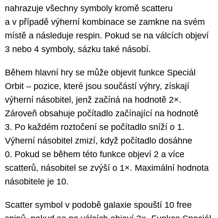
nahrazuje všechny symboly kromě scatteru
a v případě výherní kombinace se zamkne na svém
místě a následuje respin. Pokud se na válcích objeví
3 nebo 4 symboly, sázku také násobí.
Během hlavní hry se může objevit funkce Speciál
Orbit – pozice, které jsou součástí výhry, získají
výherní násobitel, jenž začíná na hodnotě 2×.
Zároveň obsahuje počítadlo začínající na hodnotě
3. Po každém roztočení se počítadlo sníží o 1.
Výherní násobitel zmizí, když počítadlo dosáhne
0. Pokud se během této funkce objeví 2 a více
scatterů, násobitel se zvýší o 1×. Maximální hodnota
násobitele je 10.
Scatter symbol v podobě galaxie spouští 10 free