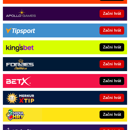
Začni hrát
Začni hrát
Začni hrát
Začni hrát
Začni hrát
Začni hrát
Začni hrát