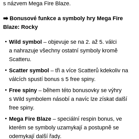
s názvem Mega Fire Blaze.
➡️ Bonusové funkce a symboly hry Mega Fire
Blaze: Rocky
Wild symbol
– objevuje se na 2. až 5. válci
a nahrazuje všechny ostatní symboly kromě
Scatteru.
Scatter symbol
– tři a více Scatterů kdekoliv na
válcích spustí bonus s 5 free spiny.
Free spiny
– během této bonusovky se výhry
s Wild symbolem násobí a navíc lze získat další
free spiny.
Mega Fire Blaze
– speciální respin bonus, ve
kterém se symboly uzamykají a postupně se
odemykají další řady.