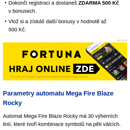
Dokonči registraci a dostaneš
ZDARMA 500 Kč
v bonusech.
Vlož si a získáš další bonusy v hodnotě až
500 Kč.
Parametry automatu Mega Fire Blaze
Rocky
Automat Mega Fire Blaze Rocky má 30 výherních
linií, které tvoří kombinace symbolů na pěti válcích.