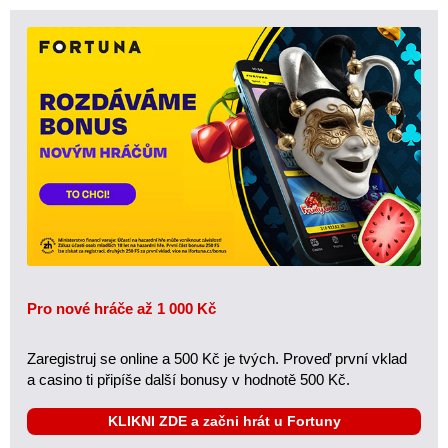
Pro nové hráče až 1 000 Kč
Zaregistruj se online a 500 Kč je tvých. Proveď první vklad
a casino ti připíše další bonusy v hodnotě 500 Kč.
KLIKNI ZDE a začni hrát u Fortuny