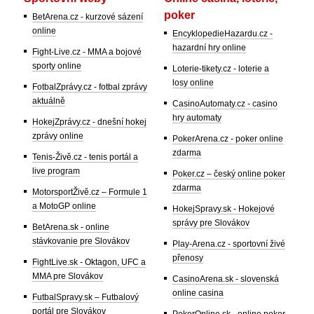
poker
BetArena.cz - kurzové sázení
online
EncyklopedieHazardu.cz -
hazardní hry online
Fight-Live.cz - MMA a bojové
sporty online
Loterie-tikety.cz - loterie a
losy online
FotbalZprávy.cz - fotbal zprávy
aktuálně
CasinoAutomaty.cz - casino
hry automaty
HokejZprávy.cz - dnešní hokej
zprávy online
PokerArena.cz - poker online
zdarma
Tenis-Živě.cz - tenis portál a
live program
Poker.cz – český online poker
zdarma
MotorsportŽivě.cz – Formule 1
a MotoGP online
HokejSpravy.sk - Hokejové
správy pre Slovákov
BetArena.sk - online
stávkovanie pre Slovákov
Play-Arena.cz - sportovní živé
přenosy
FightLive.sk - Oktagon, UFC a
MMA pre Slovákov
CasinoArena.sk - slovenská
online casina
FutbalSpravy.sk – Futbalový
portál pre Slovákov