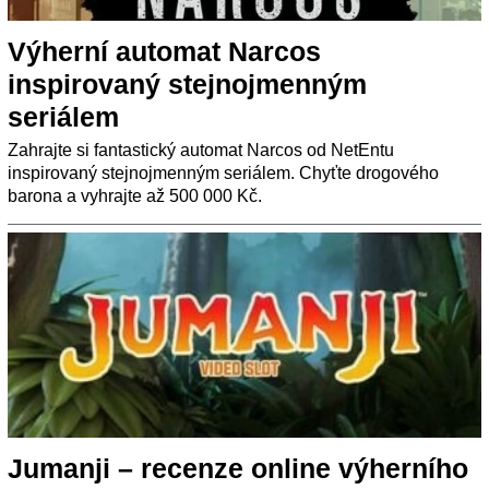
Výherní automat Narcos
inspirovaný stejnojmenným
seriálem
Zahrajte si fantastický automat Narcos od NetEntu
inspirovaný stejnojmenným seriálem. Chyťte drogového
barona a vyhrajte až 500 000 Kč.
Jumanji – recenze online výherního