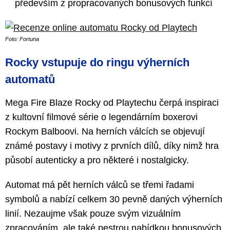
především z propracovaných bonusových funkcí
Foto: Fortuna
Rocky vstupuje do ringu výherních
automatů
Mega Fire Blaze Rocky od Playtechu čerpá inspiraci
z kultovní filmové série o legendárním boxerovi
Rockym Balboovi. Na herních válcích se objevují
známé postavy i motivy z prvních dílů, díky nimž hra
působí autenticky a pro některé i nostalgicky.
Automat má pět herních válců se třemi řadami
symbolů a nabízí celkem 30 pevně daných výherních
linií. Nezaujme však pouze svým vizuálním
zpracováním, ale také pestrou nabídkou bonusových