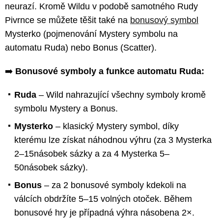
neurazí. Kromě Wildu v podobě samotného Rudy
Pivrnce se můžete těšit také na
bonusový symbol
Mysterko (pojmenování Mystery symbolu na
automatu Ruda) nebo Bonus (Scatter).
➡️
Bonusové symboly a funkce automatu Ruda:
Ruda
– Wild nahrazující všechny symboly kromě
symbolu Mystery a Bonus.
Mysterko
– klasický Mystery symbol, díky
kterému lze získat náhodnou výhru (za 3 Mysterka
2–15násobek sázky a za 4 Mysterka 5–
50násobek sázky).
Bonus
– za 2 bonusové symboly kdekoli na
válcích obdržíte 5–15 volných otoček. Během
bonusové hry je případná výhra násobena 2×.