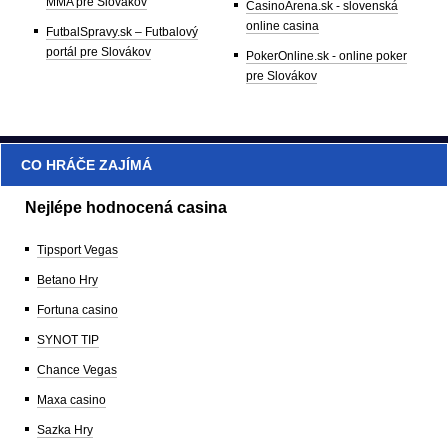
MMA pre Slovákov
CasinoArena.sk - slovenská
online casina
FutbalSpravy.sk – Futbalový
portál pre Slovákov
PokerOnline.sk - online poker
pre Slovákov
CO HRÁČE ZAJÍMÁ
Nejlépe hodnocená casina
Tipsport Vegas
Betano Hry
Fortuna casino
SYNOT TIP
Chance Vegas
Maxa casino
Sazka Hry