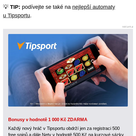
💡
TIP:
podívejte se také na
nejlepší automaty
u Tipsportu
.
Bonusy v hodnotě 1 000 Kč ZDARMA
Každý nový hráč v Tipsportu obdrží jen za registraci 500
free spinů a dále Nety v hodnotě 500 Kč na kurzové sázky