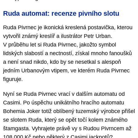
Ruda automat: recenze pivního slotu
Ruda Pivrnec je ikonická kreslená postavička, kterou
vytvořil známý kreslíř a ilustrátor Petr Urban.
V průběhu let si Ruda Pivrnec, jakožto symbol
lidských slabostí a nectností, získal mnoho fanoušků
a není snad nikdo, kdo by se nesetkal s alespoň
jedním Urbanovým vtipem, ve kterém Ruda Pivrnec
figuruje.
Nyní se Ruda Pivrnec vrací v dalším automatu od
Casimi. Po úspěchu unikátního hracího automatu
Bohemia Joker totiž oblíbený tuzemský výrobce přišel
se slotem Ruda, který se opět točí kolem známého
štamgasta. Vyhrajete právě vy s Rudou Pivrncem až
108 000 Kč nebo některý z Casimi jackpotů?