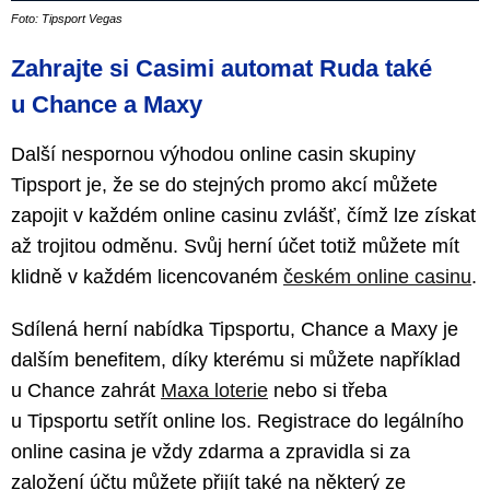
Foto: Tipsport Vegas
Zahrajte si Casimi automat Ruda také
u Chance a Maxy
Další nespornou výhodou online casin skupiny
Tipsport je, že se do stejných promo akcí můžete
zapojit v každém online casinu zvlášť, čímž lze získat
až trojitou odměnu. Svůj herní účet totiž můžete mít
klidně v každém licencovaném
českém online casinu
.
Sdílená herní nabídka Tipsportu, Chance a Maxy je
dalším benefitem, díky kterému si můžete například
u Chance zahrát
Maxa loterie
nebo si třeba
u Tipsportu setřít online los. Registrace do legálního
online casina je vždy zdarma a zpravidla si za
založení účtu můžete přijít také na některý ze