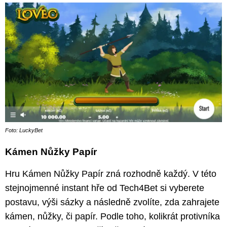
Foto: LuckyBet
Kámen Nůžky Papír
Hru Kámen Nůžky Papír zná rozhodně každý. V této
stejnojmenné instant hře od Tech4Bet si vyberete
postavu, výši sázky a následně zvolíte, zda zahrajete
kámen, nůžky, či papír. Podle toho, kolikrát protivníka