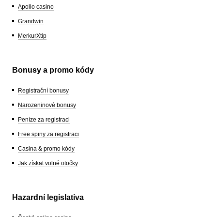
Apollo casino
Grandwin
MerkurXtip
Bonusy a promo kódy
Registrační bonusy
Narozeninové bonusy
Peníze za registraci
Free spiny za registraci
Casina & promo kódy
Jak získat volné otočky
Hazardní legislativa