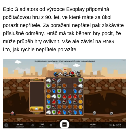
Epic Gladiators od výrobce Evoplay připomíná
počítačovou hru z 90. let, ve které máte za úkol
porazit nepřítele. Za poražení nepřátel pak získáváte
příslušné odměny. Hráč má tak během hry pocit, že
může průběh hry ovlivnit. Vše ale závisí na RNG –
i to, jak rychle nepřítele porazíte.