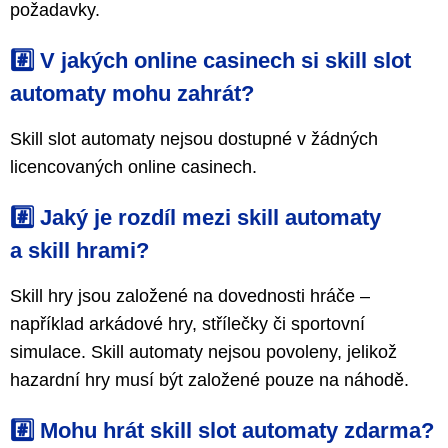
požadavky.
#️⃣ V jakých online casinech si skill slot
automaty mohu zahrát?
Skill slot automaty nejsou dostupné v žádných
licencovaných online casinech.
#️⃣ Jaký je rozdíl mezi skill automaty
a skill hrami?
Skill hry jsou založené na dovednosti hráče –
například arkádové hry, střílečky či sportovní
simulace. Skill automaty nejsou povoleny, jelikož
hazardní hry musí být založené pouze na náhodě.
#️⃣ Mohu hrát skill slot automaty zdarma?