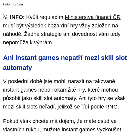
Foto: Fortuna
💡
INFO:
Kvůli regulacím
Ministerstva financí ČR
musí být výsledek hazardní hry vždy založen na
náhodě. Žádná strategie ani dovednost vám tedy
nepomůže k výhrám.
Ani instant games nepatří mezi skill slot
automaty
V poslední době jste mohli narazit na takzvané
instant games
neboli okamžité hry, které mohou
působit jako skill slot automaty. Ani tyto hry se však
mezi skill slots neřadí, jelikož se řídí podle RNG.
Pokud však chcete mít dojem, že máte osud ve
vlastních rukou, můžete instant games vyzkoušet.