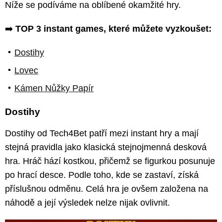
Níže se podíváme na oblíbené okamžité hry.
➡️
TOP 3 instant games, které můžete vyzkoušet:
Dostihy
Lovec
Kámen Nůžky Papír
Dostihy
Dostihy od Tech4Bet patří mezi instant hry a mají
stejná pravidla jako klasická stejnojmenná desková
hra. Hráč hází kostkou, přičemž se figurkou posunuje
po hrací desce. Podle toho, kde se zastaví, získá
příslušnou odměnu. Celá hra je ovšem založena na
náhodě a její výsledek nelze nijak ovlivnit.