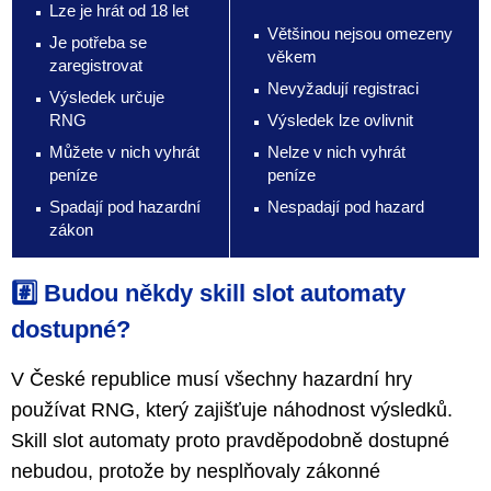
Lze je hrát od 18 let
Většinou nejsou omezeny
Je potřeba se
věkem
zaregistrovat
Nevyžadují registraci
Výsledek určuje
RNG
Výsledek lze ovlivnit
Můžete v nich vyhrát
Nelze v nich vyhrát
peníze
peníze
Spadají pod hazardní
Nespadají pod hazard
zákon
#️⃣
Budou někdy skill slot automaty
dostupné?
V České republice musí všechny hazardní hry
používat RNG, který zajišťuje náhodnost výsledků.
Skill slot automaty proto pravděpodobně dostupné
nebudou, protože by nesplňovaly zákonné