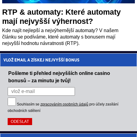
RTP & automaty: Které automaty
mají nejvyšší výhernost?
Kde najít nejlepší a nejvýhernější automaty? V našem
článku se podíváme, které automaty s bonusem mají
nejvyšší hodnotu návratnosti (RTP).
VLOŽ EMAIL A ZÍSKEJ NEJVYŠŠÍ BONUS
Pošleme ti přehled nejvyšších online casino
bonusů – za minutu je tvůj!
Souhlasím se
zpracováním osobních údajů
pro účely zasílání
obchodních sdělení