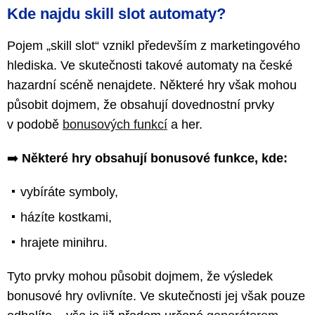
Kde najdu skill slot automaty?
Pojem „skill slot“ vznikl především z marketingového
hlediska. Ve skutečnosti takové automaty na české
hazardní scéně nenajdete. Některé hry však mohou
působit dojmem, že obsahují dovednostní prvky
v podobě
bonusových funkcí
a her.
➡️
Některé hry obsahují bonusové funkce, kde:
vybíráte symboly,
házíte kostkami,
hrajete minihru.
Tyto prvky mohou působit dojmem, že výsledek
bonusové hry ovlivníte. Ve skutečnosti jej však pouze