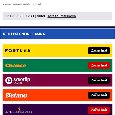
registrací u provozovatele -
více zde
.
12.03.2026 05:30
| Autor:
Tereza Peterková
NEJLEPŠÍ ONLINE CASINA
Začni hrát
Začni hrát
Začni hrát
Začni hrát
Začni hrát