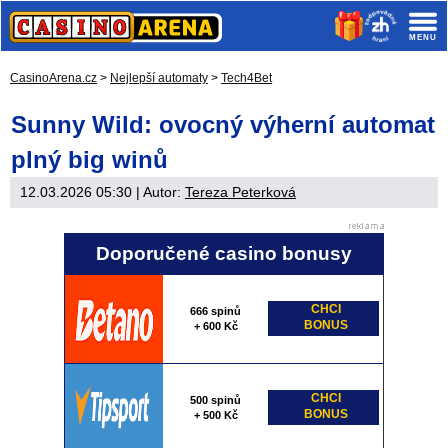
CasinoArena.cz
>
Nejlepší automaty
>
Tech4Bet
Sunny Wild: ovocný výherní automat
plný big winů
12.03.2026 05:30
| Autor:
Tereza Peterková
Doporučené casino bonusy
CHCI
666 spinů
BONUS
+ 600 Kč
CHCI
500 spinů
BONUS
+ 500 Kč