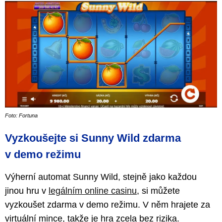
Foto: Fortuna
Vyzkoušejte si Sunny Wild zdarma
v demo režimu
Výherní automat Sunny Wild, stejně jako každou
jinou hru v
legálním online casinu
, si můžete
vyzkoušet zdarma v demo režimu. V něm hrajete za
virtuální mince, takže je hra zcela bez rizika.