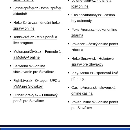
Loterie-tikety.cz - loterie a
losy online
FotbalZprávy.cz - fotbal zprávy
aktuálně
CasinoAutomaty.cz - casino
hry automaty
HokejZprávy.cz - dnešní hokej
zprávy online
PokerArena.cz - poker online
zdarma
Tenis-Živě.cz - tenis portál a
live program
Poker.cz – český online poker
zdarma
MotorsportŽivě.cz – Formule 1
a MotoGP online
HokejSpravy.sk - Hokejové
správy pre Slovákov
BetArena.sk - online
stávkovanie pre Slovákov
Play-Arena.cz - sportovní živé
přenosy
FightLive.sk - Oktagon, UFC a
MMA pre Slovákov
CasinoArena.sk - slovenská
online casina
FutbalSpravy.sk – Futbalový
portál pre Slovákov
PokerOnline.sk - online poker
pre Slovákov