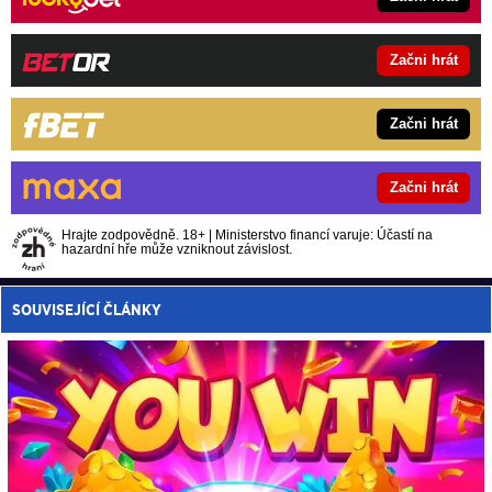
Začni hrát
Začni hrát
Začni hrát
Hrajte zodpovědně. 18+ | Ministerstvo financí varuje: Účastí na
hazardní hře může vzniknout závislost.
SOUVISEJÍCÍ ČLÁNKY