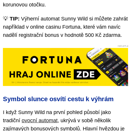
korunovou otočku.
💡
TIP:
Výherní automat Sunny Wild si můžete zahrát
například v online casinu Fortuna, které vám navíc
nadělí registrační bonus v hodnotě 500 Kč zdarma.
Symbol slunce osvítí cestu k výhrám
I když Sunny Wild na první pohled působí jako
tradiční
ovocní automat
, ukrývá v sobě několik
zajímavých bonusových symbolů. Hlavní hvězdou je