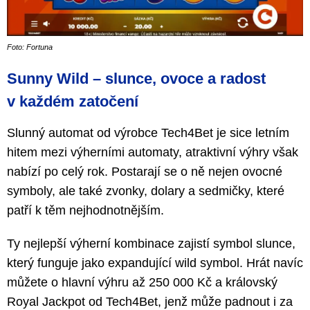
Foto: Fortuna
Sunny Wild – slunce, ovoce a radost
v každém zatočení
Slunný automat od výrobce Tech4Bet je sice letním
hitem mezi výherními automaty, atraktivní výhry však
nabízí po celý rok. Postarají se o ně nejen ovocné
symboly, ale také zvonky, dolary a sedmičky, které
patří k těm nejhodnotnějším.
Ty nejlepší výherní kombinace zajistí symbol slunce,
který funguje jako expandující wild symbol. Hrát navíc
můžete o hlavní výhru až 250 000 Kč a královský
Royal Jackpot od Tech4Bet, jenž může padnout i za