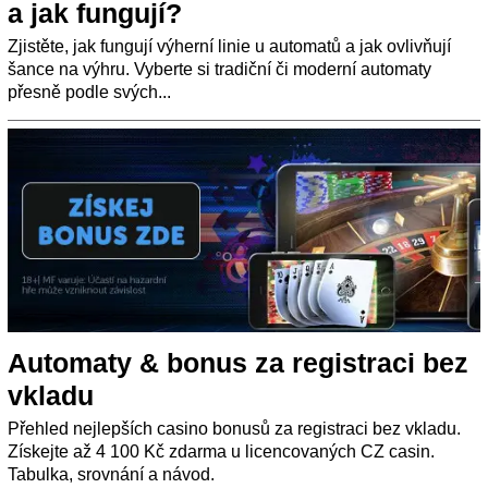
a jak fungují?
Zjistěte, jak fungují výherní linie u automatů a jak ovlivňují
šance na výhru. Vyberte si tradiční či moderní automaty
přesně podle svých...
Automaty & bonus za registraci bez
vkladu
Přehled nejlepších casino bonusů za registraci bez vkladu.
Získejte až 4 100 Kč zdarma u licencovaných CZ casin.
Tabulka, srovnání a návod.