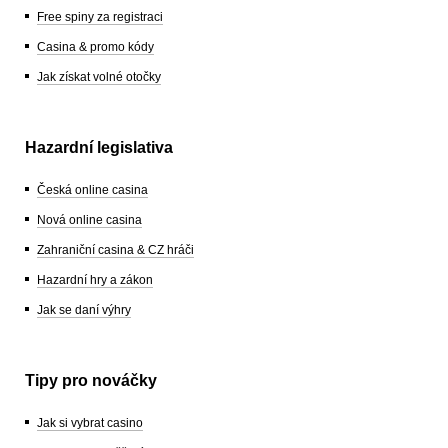
Free spiny za registraci
Casina & promo kódy
Jak získat volné otočky
Hazardní legislativa
Česká online casina
Nová online casina
Zahraniční casina & CZ hráči
Hazardní hry a zákon
Jak se daní výhry
Tipy pro nováčky
Jak si vybrat casino