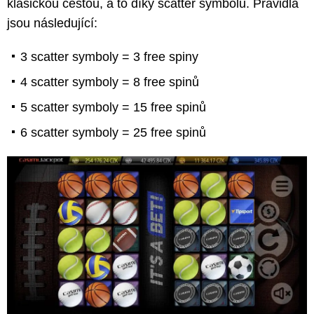
klasickou cestou, a to díky scatter symbolu. Pravidla
jsou následující:
3 scatter symboly = 3 free spiny
4 scatter symboly = 8 free spinů
5 scatter symboly = 15 free spinů
6 scatter symboly = 25 free spinů