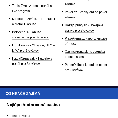
zdarma
Tenis-Živě.cz - tenis portál a
live program
Poker.cz – český online poker
zdarma
MotorsportŽivě.cz – Formule 1
a MotoGP online
HokejSpravy.sk - Hokejové
správy pre Slovákov
BetArena.sk - online
stávkovanie pre Slovákov
Play-Arena.cz - sportovní živé
přenosy
FightLive.sk - Oktagon, UFC a
MMA pre Slovákov
CasinoArena.sk - slovenská
online casina
FutbalSpravy.sk – Futbalový
portál pre Slovákov
PokerOnline.sk - online poker
pre Slovákov
CO HRÁČE ZAJÍMÁ
Nejlépe hodnocená casina
Tipsport Vegas