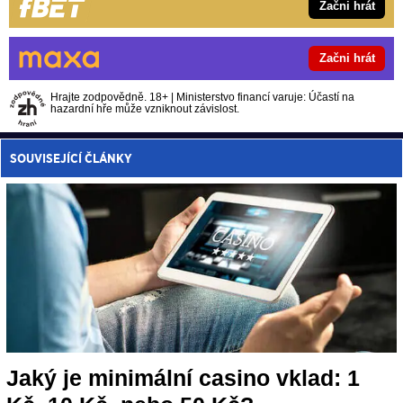
Začni hrát
Začni hrát
Hrajte zodpovědně. 18+ | Ministerstvo financí varuje: Účastí na
hazardní hře může vzniknout závislost.
SOUVISEJÍCÍ ČLÁNKY
Jaký je minimální casino vklad: 1