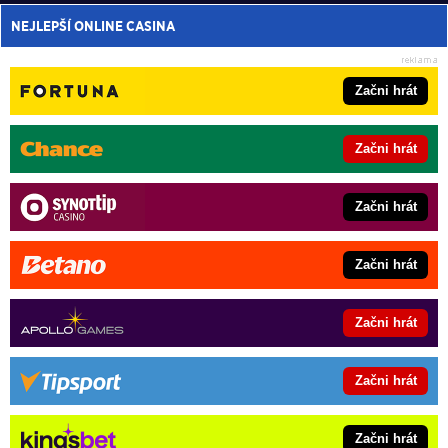
NEJLEPŠÍ ONLINE CASINA
Začni hrát
Začni hrát
Začni hrát
Začni hrát
Začni hrát
Začni hrát
Začni hrát