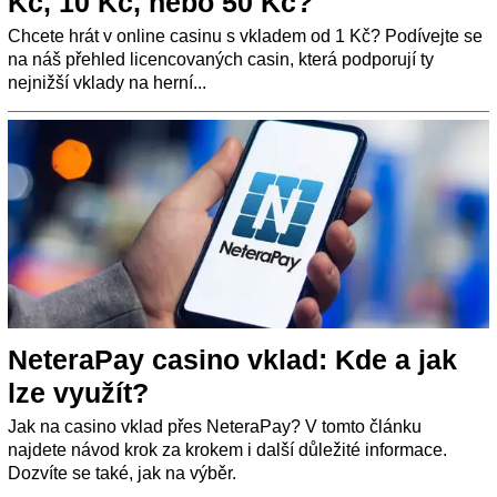
Kč, 10 Kč, nebo 50 Kč?
Chcete hrát v online casinu s vkladem od 1 Kč? Podívejte se
na náš přehled licencovaných casin, která podporují ty
nejnižší vklady na herní...
NeteraPay casino vklad: Kde a jak
lze využít?
Jak na casino vklad přes NeteraPay? V tomto článku
najdete návod krok za krokem i další důležité informace.
Dozvíte se také, jak na výběr.