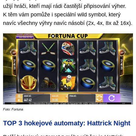
užijí hráči, kteří mají rádi častější připisování výher.
K těm vám pomůže i speciální wild symbol, který
navíc všechny výhry navíc násobí (2x, 4x, 8x až 16x).
Foto: Fortuna
TOP 3 hokejové automaty: Hattrick Night