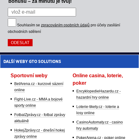
bonusů – za minutu je tvůj!
Souhlasím se
zpracováním osobních údajů
pro účely zasílání
obchodních sdělení
DALŠÍ WEBY GTO SOLUTIONS
Sportovní weby
Online casina, loterie,
poker
BetArena.cz - kurzové sázení
online
EncyklopedieHazardu.cz -
hazardní hry online
Fight-Live.cz - MMA a bojové
sporty online
Loterie-tikety.cz - loterie a
losy online
FotbalZprávy.cz - fotbal zprávy
aktuálně
CasinoAutomaty.cz - casino
hry automaty
HokejZprávy.cz - dnešní hokej
zprávy online
PokerArena.cz - poker online