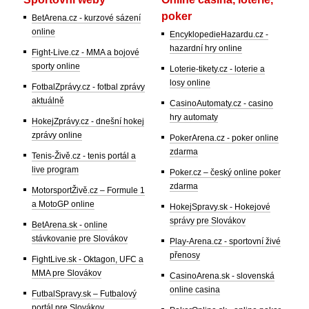
poker
BetArena.cz - kurzové sázení
online
EncyklopedieHazardu.cz -
hazardní hry online
Fight-Live.cz - MMA a bojové
sporty online
Loterie-tikety.cz - loterie a
losy online
FotbalZprávy.cz - fotbal zprávy
aktuálně
CasinoAutomaty.cz - casino
hry automaty
HokejZprávy.cz - dnešní hokej
zprávy online
PokerArena.cz - poker online
zdarma
Tenis-Živě.cz - tenis portál a
live program
Poker.cz – český online poker
zdarma
MotorsportŽivě.cz – Formule 1
a MotoGP online
HokejSpravy.sk - Hokejové
správy pre Slovákov
BetArena.sk - online
stávkovanie pre Slovákov
Play-Arena.cz - sportovní živé
přenosy
FightLive.sk - Oktagon, UFC a
MMA pre Slovákov
CasinoArena.sk - slovenská
online casina
FutbalSpravy.sk – Futbalový
portál pre Slovákov