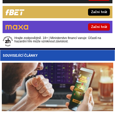
Začni hrát
Začni hrát
Hrajte zodpovědně. 18+ | Ministerstvo financí varuje: Účastí na
hazardní hře může vzniknout závislost.
SOUVISEJÍCÍ ČLÁNKY