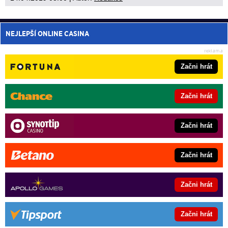
NEJLEPŠÍ ONLINE CASINA
Začni hrát
Začni hrát
Začni hrát
Začni hrát
Začni hrát
Začni hrát