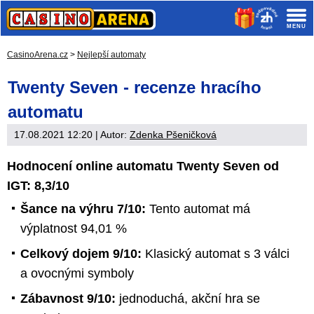
CasinoArena.cz
>
Nejlepší automaty
Twenty Seven - recenze hracího
automatu
17.08.2021 12:20
| Autor:
Zdenka Pšeničková
Hodnocení online automatu Twenty Seven od
IGT: 8,3/10
Šance na výhru 7/10:
Tento automat má
výplatnost 94,01 %
Celkový dojem 9/10:
Klasický automat s 3 válci
a ovocnými symboly
Zábavnost 9/10:
jednoduchá, akční hra se