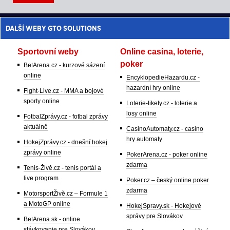
DALŠÍ WEBY GTO SOLUTIONS
Sportovní weby
Online casina, loterie,
poker
BetArena.cz - kurzové sázení
online
EncyklopedieHazardu.cz -
hazardní hry online
Fight-Live.cz - MMA a bojové
sporty online
Loterie-tikety.cz - loterie a
losy online
FotbalZprávy.cz - fotbal zprávy
aktuálně
CasinoAutomaty.cz - casino
hry automaty
HokejZprávy.cz - dnešní hokej
zprávy online
PokerArena.cz - poker online
zdarma
Tenis-Živě.cz - tenis portál a
live program
Poker.cz – český online poker
zdarma
MotorsportŽivě.cz – Formule 1
a MotoGP online
HokejSpravy.sk - Hokejové
správy pre Slovákov
BetArena.sk - online
stávkovanie pre Slovákov