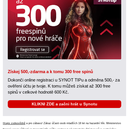
Získej 500,-zdarma a k tomu 300 free spinů
Dokonči online registraci u SYNOT TIPu a odměna 500,- za
ověření účtu je tvoje. K tomu můžeš získat až 300 free
spinů v celkové hodnotě 600 Kč.
KLIKNI ZDE a začni hrát u Synotu
Hrajte zodpovědně
a pro zábavu! Zákaz účasti osob mladších 18 let na hazardní hře. Ministerstvo