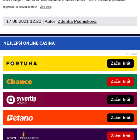
financí varuje: Účastí na hazardní hře může vzniknout závislost! Využití bonusů je podmíněno
registrací u provozovatele -
více zde
.
17.08.2021 12:20
| Autor:
Zdenka Pšeničková
NEJLEPŠÍ ONLINE CASINA
Začni hrát
Začni hrát
Začni hrát
Začni hrát
Začni hrát