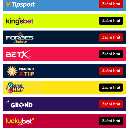
Začni hrát
Začni hrát
Začni hrát
Začni hrát
Začni hrát
Začni hrát
Začni hrát
Začni hrát