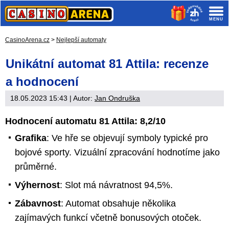
CasinoArena.cz
>
Nejlepší automaty
Unikátní automat 81 Attila: recenze
a hodnocení
18.05.2023 15:43
| Autor:
Jan Ondruška
Hodnocení automatu 81 Attila: 8,2/10
Grafika
: Ve hře se objevují symboly typické pro
bojové sporty. Vizuální zpracování hodnotíme jako
průměrné.
Výhernost
: Slot má návratnost 94,5%.
Zábavnost
: Automat obsahuje několika
zajímavých funkcí včetně bonusových otoček.