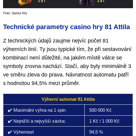
Foto: Sazka Hry
Technické parametry casino hry 81 Attila
Z technických údajů zaujme nejvíc počet 81
výherních linií. Ty jsou typické tím, že při sestavování
kombinací není důležité, na jakém místě válce se
symboly zrovna nachází. Stačí, aby byly minimálně 3
ve směru zleva do prava. Návratnost automatu patří
s hodnotou 94,5% mezi průměr.
Výherní automat 81 Attila
✔️ Maximální výhra na 1 spin
500 000 Kč
✔️ Nejnižší a nejvyšší sázka:
1 Kč / 1 000 Kč
✔️ Výhernost
94,5 %