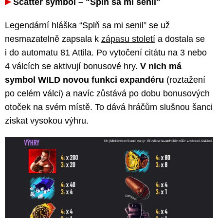
Scatter symbol – "Splň sa mi senil"
Legendární hláška “Splň sa mi senil” se už
nesmazatelně zapsala k
zápasu století
a dostala se
i do automatu 81 Attila. Po vytočení citátu na 3 nebo
4 válcích se aktivují bonusové hry.
V nich má
symbol WILD novou funkci expandéru
(roztažení
po celém válci) a navíc zůstává po dobu bonusových
otoček na svém místě. To dává hráčům slušnou šanci
získat vysokou výhru.