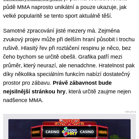
půdě MMA naprosto unikátní a pouze ukazuje, jak
velké popularitě se tento sport aktuálně těší.
Samotné zpracování jisté mezery má. Zejména
zvukový projev může při delším hraní působit i trochu
rušivě. Hlasitý řev při roztáčení respinu je něco, bez
čeho bychom se určitě obešli. Grafika patří mezi
průměr, který neurazí, ale nenadchne. Hratelnost pak
díky několika speciálním funkcím nabízí dostatečný
prostor pro zábavu.
Právě zábavnost bude
nejsilnější stránkou hry
, která určitě zaujme nejen
nadšence MMA.