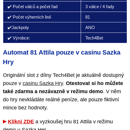
✔️ Počet válců a počet řad
3 válce / 4 řady
✔️ Počet výherních linií
81
✔️Jackpoty
ANO
✔️ Výrobce:
Tech4Bet
Automat 81 Attila pouze v casinu Sazka
Hry
Originální slot z dílny Tech4Bet je aktuálně dostupný
pouze v
casinu Sazka Hry
.
Otestovat si ho můžete
také zdarma a nezávazně v režimu demo
. V něm
do hry nevkládáte reálné peníze, ale pouze fiktivní
mince bez hodnoty.
Klikni ZDE
a vyzkoušej hru 81 Attila v režimu
demo u Sazka Her