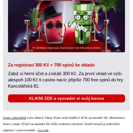
Za registraci 300 Kč + 700 spinů ke vkladu
Založ si herní účet a získáš 300 Kč. Za první vklad ve výši
alespoň 100 Kč ti casino navíc připíše 700 free spinů do hry
Kancelářská 81.
KLIKNI ZDE a vyzvedni si svůj bonus
Hrajte zodpovědně
a pro zábavu! Zákaz účasti osob mladších 18 let na hazardní hře. Ministerstvo
financí varuje: Účastí na hazardní hře může vzniknout závislost! Využití bonusů je podmíněno
registrací u provozovatele -
více zde
.