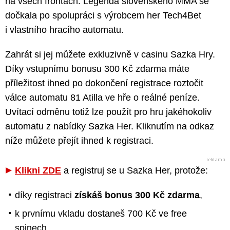
na všech frontách. Legenda slovenského MMA se
dočkala po spolupráci s výrobcem her Tech4Bet
i vlastního hracího automatu.
Zahrát si jej můžete exkluzivně v casinu Sazka Hry.
Díky vstupnímu bonusu 300 Kč zdarma máte
příležitost ihned po dokončení registrace roztočit
válce automatu 81 Atilla ve hře o reálné peníze.
Uvítací odměnu totiž lze použít pro hru jakéhokoliv
automatu z nabídky Sazka Her. Kliknutím na odkaz
níže můžete přejít ihned k registraci.
Klikni ZDE
a registruj se u Sazka Her, protože:
díky registraci
získáš bonus 300 Kč zdarma
,
k prvnímu vkladu dostaneš 700 Kč ve free
spinech,