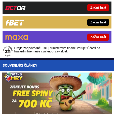
Začni hrát
Začni hrát
Začni hrát
Hrajte zodpovědně. 18+ | Ministerstvo financí varuje: Účastí na
hazardní hře může vzniknout závislost.
SOUVISEJÍCÍ ČLÁNKY