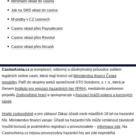
Minimální vklad do casina
Jak na SMS vklad do casina
M-platby v CZ casinech
Casino vklad přes Paysafecard
Casino vklad přes Revolut
Casino vklad přes Aircash
CasinoArena.cz
je komplexní, odborný a důvěryhodný průvodce světem
legálních online casin, která mají licenci od
Ministerstva financí České
republiky
. Patří do skupiny webů společnosti GTO Solutions, s. r. o., která je
členem
Institutu pro regulaci hazardních her (IPRH)
, mediálním partnerem
projektu
Zodpovědné hraní
a spolupracuje s
Asociací hráčů pokeru a kurzových
sázek
.
Hrajte zodpovědně
a pro zábavu! Zákaz účasti osob mladších 18 let na hazardní
hře. Ministerstvo financí varuje: Účastí na hazardní hře může vzniknout závislost!
Využití bonusů je podmíněno registrací u provozovatele –
informace zde
. Na
CasinoArena.cz nejsou provozovány hazardní hry ani zde neprobíhá