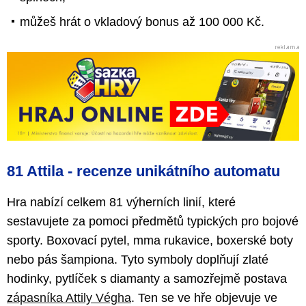
můžeš hrát o vkladový bonus až 100 000 Kč.
81 Attila - recenze unikátního automatu
Hra nabízí celkem 81 výherních linií, které
sestavujete za pomoci předmětů typických pro bojové
sporty. Boxovací pytel, mma rukavice, boxerské boty
nebo pás šampiona. Tyto symboly doplňují zlaté
hodinky, pytlíček s diamanty a samozřejmě postava
zápasníka Attily Végha
. Ten se ve hře objevuje ve