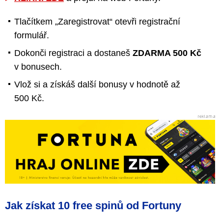
Tlačítkem „Zaregistrovat“ otevři registrační
formulář.
Dokonči registraci a dostaneš
ZDARMA 500 Kč
v bonusech.
Vlož si a získáš další bonusy v hodnotě až
500 Kč.
Jak získat 10 free spinů od Fortuny