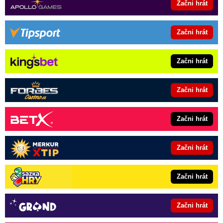
Začni hrát
Začni hrát
Začni hrát
Začni hrát
Začni hrát
Začni hrát
Začni hrát
Začni hrát