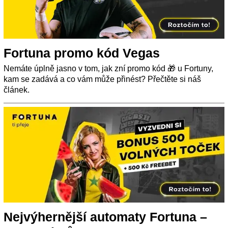
Fortuna promo kód Vegas
Nemáte úplně jasno v tom, jak zní promo kód 🎁 u Fortuny,
kam se zadává a co vám může přinést? Přečtěte si náš
článek.
Nejvýhernější automaty Fortuna –