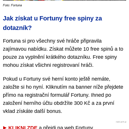
Foto: Fortuna
Jak získat u Fortuny free spiny za
dotazník?
Fortuna si pro všechny své hráče připravila
zajímavou nabídku. Získat můžete 10 free spinů a to
pouze za vyplnění krátkého dotazníku. Free spiny
mohou získat všichni registrovaní hráči.
Pokud u Fortuny své herní konto ještě nemáte,
založte si ho nyní. Kliknutím na banner níže přejdete
přímo na registrační formulář Fortuny. Ihned po
založení herního účtu obdržíte 300 Kč a za první
vklad získáte další bonus.
KLIKNI ZDE
a přejdi na web Fortuny.